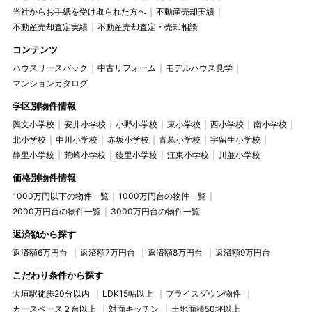
当社からお手紙を受け取られた方へ
不動産売却実績
不動産売却査定実績
不動産売却査定・売却相談
コンテンツ
ハウスリースバック
中古リフォーム
モデルハウス見学
マンションカタログ
学区別物件情報
興文小学校
安井小学校
小野小学校
東小学校
西小学校
南小学校
北小学校
中川小学校
赤坂小学校
青墓小学校
宇留生小学校
静里小学校
荒崎小学校
綾里小学校
江東小学校
川並小学校
価格別物件情報
1000万円以下の物件一覧
1000万円台の物件一覧
2000万円台の物件一覧
3000万円台の物件一覧
返済額から探す
返済額6万円台
返済額7万円台
返済額8万円台
返済額9万円台
こだわり条件から探す
大垣駅徒歩20分以内
LDK15帖以上
プライスダウン物件
カースペース２台以上
対面キッチン
土地面積50坪以上