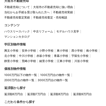
大垣市不動産売却
不動産売却について
大垣市の不動産売却に強い理由
当社からお手紙を受け取られた方へ
不動産売却実績
不動産売却査定実績
不動産売却査定・売却相談
コンテンツ
ハウスリースバック
中古リフォーム
モデルハウス見学
マンションカタログ
学区別物件情報
興文小学校
安井小学校
小野小学校
東小学校
西小学校
南小学校
北小学校
中川小学校
赤坂小学校
青墓小学校
宇留生小学校
静里小学校
荒崎小学校
綾里小学校
江東小学校
川並小学校
価格別物件情報
1000万円以下の物件一覧
1000万円台の物件一覧
2000万円台の物件一覧
3000万円台の物件一覧
返済額から探す
返済額6万円台
返済額7万円台
返済額8万円台
返済額9万円台
こだわり条件から探す