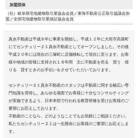
加盟団体
（社）岐阜県宅地建物取引業協会会員／東海不動産公正取引協議会加
盟／全国宅地建物取引業保証協会会員
真永不動産は平成８年に事業を開始し、平成１２年に大垣市高屋町
にてセンチュリー２１真永不動産としてオープンしました。その後
平成２０年には現在の三塚町に店舗移転して現在に至ります。お客
様や地域の皆様に支持され１８年間 主に不動産を売る 買う 借
りる 貸すときのお手伝いをさせていただいております。
センチュリー２１真永不動産のスタッフは不動産に関する幅広い専
門知識を習得し、あらゆる場面でお客様に十分なコンサルティング
が実施できるよう、日本本部で行われる教育研修を受けお客様のご
要望にお応えしております。
不動産のことなら、どのようなことでもお気軽にご相談ください。
私たちセンチュリー２１は一生懸命にお客様のご要望にお応えしま
す。