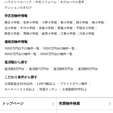
ハウスリースバック
中古リフォーム
モデルハウス見学
マンションカタログ
学区別物件情報
興文小学校
安井小学校
小野小学校
東小学校
西小学校
南小学校
北小学校
中川小学校
赤坂小学校
青墓小学校
宇留生小学校
静里小学校
荒崎小学校
綾里小学校
江東小学校
川並小学校
価格別物件情報
1000万円以下の物件一覧
1000万円台の物件一覧
2000万円台の物件一覧
3000万円台の物件一覧
返済額から探す
返済額6万円台
返済額7万円台
返済額8万円台
返済額9万円台
こだわり条件から探す
大垣駅徒歩20分以内
LDK15帖以上
プライスダウン物件
カースペース２台以上
対面キッチン
土地面積50坪以上
トップページ
売買物件検索