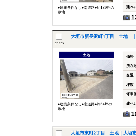
建ぺ
●建築条件なし●南道路●約139坪の
敷地
1
大垣市新長沢町4丁目 土地 
check
土地
価格
所在
交通
坪数
坪単
建ぺ
●建築条件なし●南道路●約64坪の
敷地
1
大垣市東町2丁目 土地｜大垣