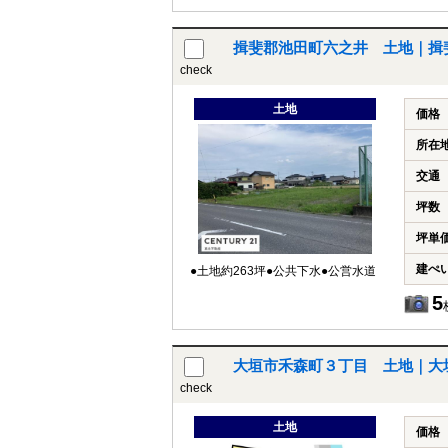
揖斐郡池田町六之井 土地｜揖
check
土地
価格
所在
交通
坪数
坪単
建ぺ
●土地約263坪●公共下水●公営水道
5
大垣市禾森町３丁目 土地｜大
check
土地
価格