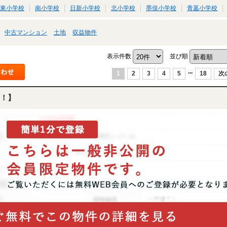
東小学校
南小学校
日新小学校
北小学校
墨俣小学校
青墓小学校
中古マンション
土地
収益物件
表示件数
並び順
...
1
2
3
4
5
18
次
！】