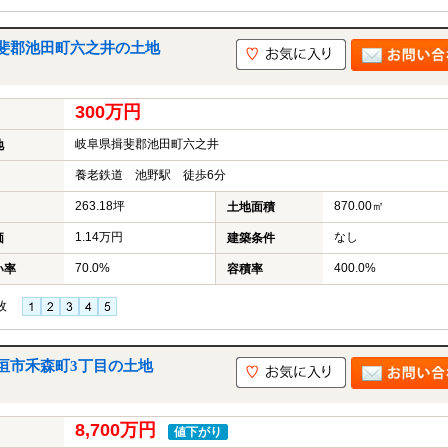
斐郡池田町六之井の土地
300万円
岐阜県揖斐郡池田町六之井
地
養老鉄道 池野駅 徒歩6分
263.18坪
870.00㎡
土地面積
1.14万円
なし
価
建築条件
70.0%
400.0%
い率
容積率
枚
垣市禾森町3丁目の土地
8,700万円
値下がり