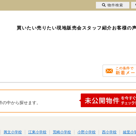
物件検索
買いたい
売りたい
現地販売会
スタッフ紹介
お客様の
件の中から探せます。
興文小学校
江東小学校
荒崎小学校
小野小学校
西小学校
綾里小