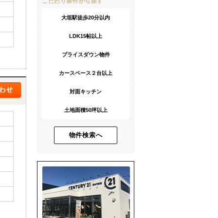
こだわり条件から探す
大垣駅徒歩20分以内
LDK15帖以上
プライスダウン物件
カースペース２台以上
対面キッチン
土地面積50坪以上
物件検索へ