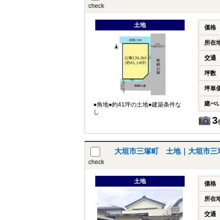
check
土地
価格
所在
交通
坪数
坪単
建ぺ
●角地●約41坪の土地●建築条件な
し
3
大垣市三塚町 土地｜大垣市三
check
土地
価格
所在
交通