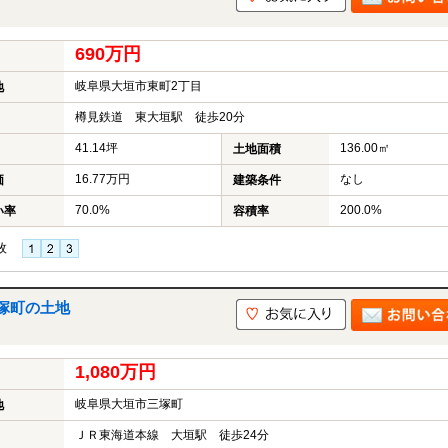
690万円
岐阜県大垣市東町2丁目
地
樽見鉄道 東大垣駅 徒歩20分
41.14坪
136.00㎡
土地面積
16.77万円
なし
価
建築条件
70.0%
200.0%
い率
容積率
枚
塚町の土地
1,080万円
岐阜県大垣市三塚町
地
ＪＲ東海道本線 大垣駅 徒歩24分