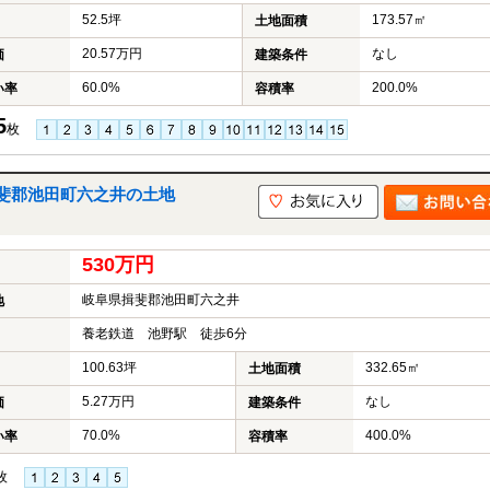
52.5坪
173.57㎡
土地面積
20.57万円
なし
価
建築条件
60.0%
200.0%
い率
容積率
5
枚
斐郡池田町六之井の土地
530万円
岐阜県揖斐郡池田町六之井
地
養老鉄道 池野駅 徒歩6分
100.63坪
332.65㎡
土地面積
5.27万円
なし
価
建築条件
70.0%
400.0%
い率
容積率
枚