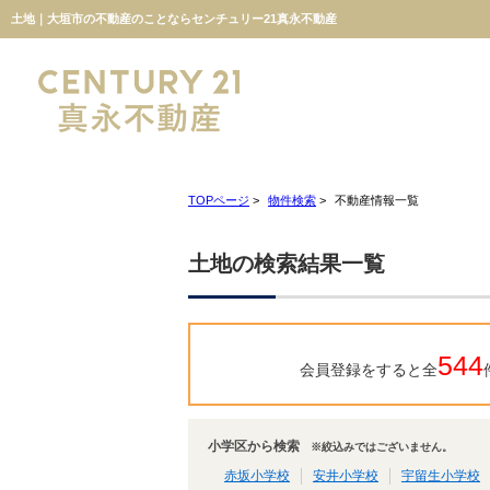
土地｜大垣市の不動産のことならセンチュリー21真永不動産
TOPページ
>
物件検索
>
不動産情報一覧
土地の検索結果一覧
544
会員登録をすると全
小学区から検索
※絞込みではございません。
赤坂小学校
安井小学校
宇留生小学校