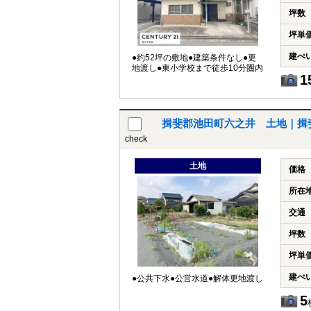
坪数
坪単
建ぺ
●約52坪の敷地●建築条件なし●更
地渡し●東小学校まで徒歩10分圏内
1
揖斐郡池田町六之井 土地｜揖
check
土地
価格
所在
交通
坪数
坪単
建ぺ
●公共下水●公営水道●解体更地渡し
5