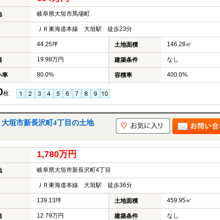
岐阜県大垣市馬場町
地
ＪＲ東海道本線 大垣駅 徒歩23分
44.25坪
146.28㎡
土地面積
19.98万円
なし
価
建築条件
80.0%
400.0%
い率
容積率
0
枚
｜大垣市新長沢町4丁目の土地
1,780万円
岐阜県大垣市新長沢町4丁目
地
ＪＲ東海道本線 大垣駅 徒歩36分
139.13坪
459.95㎡
土地面積
12.79万円
なし
価
建築条件