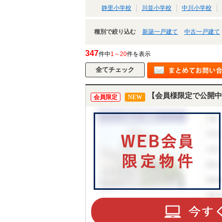
静里小学校
川並小学校
中川小学校
種別で絞り込む
新築一戸建て
中古一戸建て
347
件中
1～20
件を表示
【会員様限定で公開中
会員限定
NEW