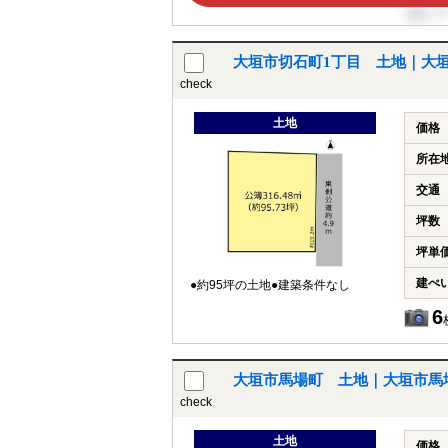
大垣市切石町1丁目 土地｜大
check
土地
価格
所在
交通
坪数
坪単
建ぺ
●約95坪の土地●建築条件なし
6
大垣市馬場町 土地｜大垣市馬
check
土地
価格