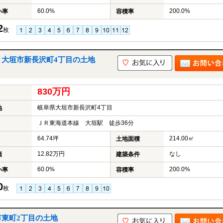
60.0%
200.0%
い率
容積率
2
枚
｜大垣市新長沢町4丁目の土地
830万円
岐阜県大垣市新長沢町4丁目
地
ＪＲ東海道本線 大垣駅 徒歩36分
64.74坪
214.00㎡
土地面積
12.82万円
なし
価
建築条件
60.0%
200.0%
い率
容積率
0
枚
市東町2丁目の土地