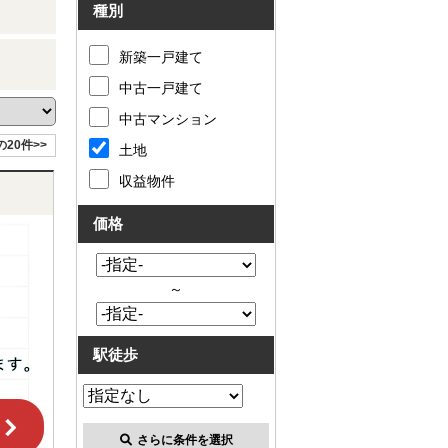
種別
新築一戸建て
中古一戸建て
中古マンション
の20件>>
土地
収益物件
価格
～
駅徒歩
さらに条件を選択