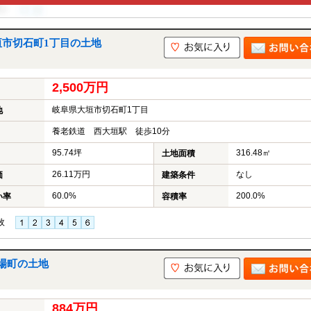
垣市切石町1丁目の土地
2,500万円
岐阜県大垣市切石町1丁目
地
養老鉄道 西大垣駅 徒歩10分
95.74坪
316.48㎡
土地面積
26.11万円
なし
価
建築条件
60.0%
200.0%
い率
容積率
枚
場町の土地
884万円