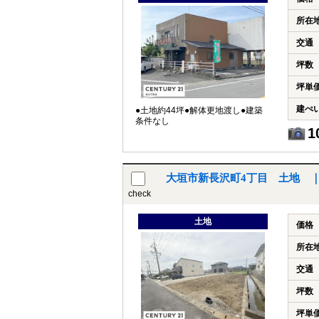
所在
交通
坪数
坪単
建ぺ
●土地約44坪●解体更地渡し●建築
条件なし
1
大垣市新長沢町4丁目 土地 
check
土地
価格
所在
交通
坪数
坪単