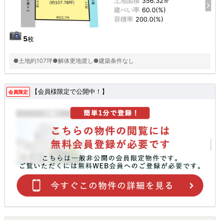
土地面積
356.32㎡
建ぺい率
60.0(%)
容積率
200.0(%)
5
枚
●土地約107坪●解体更地渡し●建築条件なし
【会員様限定で公開中！】
会員限定