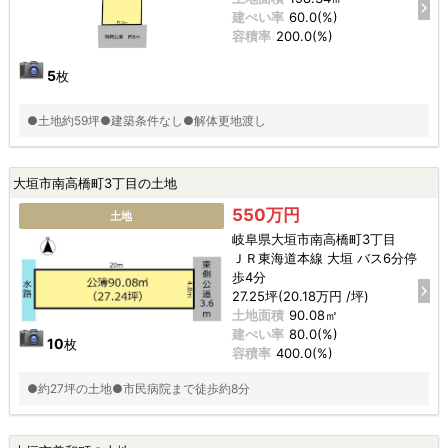
建ぺい率
60.0(%)
容積率
200.0(%)
5
枚
●土地約59坪●建築条件なし●解体更地渡し
大垣市南高橋町3丁目の土地
550万円
土地
岐阜県大垣市南高橋町3丁目
ＪＲ東海道本線 大垣 バス6分停
歩4分
27.25坪(20.18万円 /坪)
土地面積
90.08㎡
建ぺい率
80.0(%)
10
枚
容積率
400.0(%)
●約27坪の土地●市民病院まで徒歩約8分