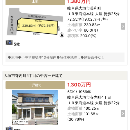
1,380万円
土地
岐阜県大垣市美和町
ＪＲ東海道本線 大垣 徒歩25分
72.55坪(19.02万円 /坪)
土地面積
239.83㎡
建ぺい率
60.0(%)
容積率
200.0(%)
5
枚
●角地●小中学校徒歩10分圏内●解体更地渡し●建築条件なし
大垣市寺内町4丁目の中古一戸建て
1,300万円
一戸建て
6DK / 1966年
岐阜県大垣市寺内町4丁目
ＪＲ東海道本線 大垣 徒歩22分
建物面積
160.25㎡
土地面積
101.68㎡
(30.76坪)