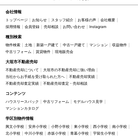
会社情報
トップページ
お知らせ
スタッフ紹介
お客様の声
会社概要
採用情報
会員登録
売却相談
お問い合わせ
Instagram
種別検索
物件検索
土地
新築一戸建て
中古一戸建て
マンション
収益物件
中古リフォーム
賃貸物件
現地販売会
大垣市不動産売却
不動産売却について
大垣市の不動産売却に強い理由
当社からお手紙を受け取られた方へ
不動産売却実績
不動産売却査定実績
不動産売却査定・売却相談
コンテンツ
ハウスリースバック
中古リフォーム
モデルハウス見学
マンションカタログ
学区別物件情報
興文小学校
安井小学校
小野小学校
東小学校
西小学校
南小学校
北小学校
中川小学校
赤坂小学校
青墓小学校
宇留生小学校