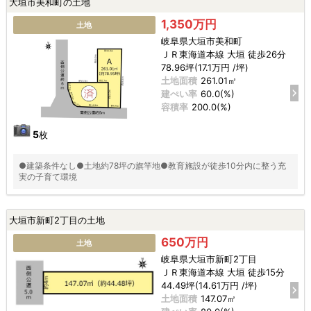
大垣市美和町の土地
1,350万円
土地
岐阜県大垣市美和町
ＪＲ東海道本線 大垣 徒歩26分
78.96坪(17.1万円 /坪)
土地面積
261.01㎡
建ぺい率
60.0(%)
容積率
200.0(%)
5
枚
●建築条件なし●土地約78坪の旗竿地●教育施設が徒歩10分内に整う充
実の子育て環境
大垣市新町2丁目の土地
650万円
土地
岐阜県大垣市新町2丁目
ＪＲ東海道本線 大垣 徒歩15分
44.49坪(14.61万円 /坪)
土地面積
147.07㎡