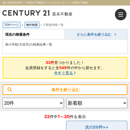
南小学校(大垣市)｜大垣市の不動産のことならセンチュリー21真永不動産
TOPページ
>
物件検索
>
不動産情報一覧
現在の検索条件
さらに条件を絞り込む
南小学校(大垣市)の検索結果一覧
32件
見つかりました！
会員登録をすると全
549
件の中から探せます。
今すぐ見る
条件を絞り込む
32
1～20
件中
件を表示
次の20件>>