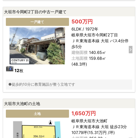
大垣市今岡町2丁目の中古一戸建て
500万円
一戸建て
6LDK / 1972年
岐阜県大垣市今岡町2丁目
ＪＲ東海道本線 大垣 バス4分停
歩5分
建物面積
140.65㎡
土地面積
159.68㎡
(48.3坪)
12
枚
●徒歩約10分に教育施設が整う立地です
大垣市大池町の土地
1,650万円
土地
岐阜県大垣市大池町
ＪＲ東海道本線 大垣 徒歩23分
107.79坪(15.31万円 /坪)