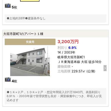
5
枚
●土地約38坪●建築条件なし
大垣市新町1のアパート１棟
3,200万円
投資用
利回り
6.9%
1K / 2003年
岐阜県大垣市新町1
ＪＲ東海道本線 大垣 徒歩16分
建物面積
-
土地面積
229.57㎡ (公簿)
4
枚
●１Ｋ×２戸，１ＤＫ×２戸 ・想定年間収入221万1840円、表面利回り
6.91％ ・2003年築で管理状態も良好 ・満室稼働中につき、即収入が見
込めます