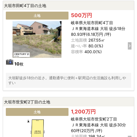
大垣市田町4丁目の土地
500万円
土地
岐阜県大垣市田町4丁目
ＪＲ東海道本線 大垣 徒歩18分
80.93坪(6.18万円 /坪)
土地面積
267.55㎡
建ぺい率
80.0(%)
容積率
400.0(%)
10
枚
大垣駅徒歩18分の近さ。通勤通学に便利＋駅周辺の生活施設も利用しや
すい
大垣市世安町2丁目の土地
1,200万円
土地
岐阜県大垣市世安町2丁目
ＪＲ東海道本線 大垣 徒歩30分
60坪(20万円 /坪)
土地面積
198.34㎡