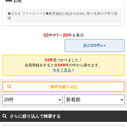
27
枚
●６ＤＫ フリースペース●教育施設が徒歩10分内に整う充実の子育て環
境
32
1～20
件中
件を表示
次の20件>>
32件
見つかりました！
会員登録をすると全
549
件の中から探せます。
今すぐ見る
条件を絞り込む
さらに絞り込んで検索する