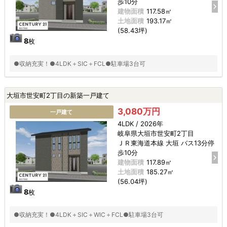
歩10分
建物面積
117.58㎡
土地面積
193.17㎡
(58.43坪)
8
枚
●収納充実！●4LDK＋SIC＋FCL●駐車場3台可
大垣市世安町2丁目の新築一戸建て
3,080万円
一戸建て
4LDK / 2026年
岐阜県大垣市世安町2丁目
ＪＲ東海道本線 大垣 バス13分停
歩10分
建物面積
117.89㎡
土地面積
185.27㎡
(56.04坪)
8
枚
●収納充実！●4LDK＋SIC＋WIC＋FCL●駐車場3台可