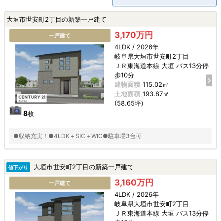
大垣市世安町2丁目の新築一戸建て
3,170万円
一戸建て
4LDK / 2026年
岐阜県大垣市世安町2丁目
ＪＲ東海道本線 大垣 バス13分停
歩10分
建物面積
115.02㎡
土地面積
193.87㎡
(58.65坪)
8
枚
●収納充実！●4LDK＋SIC＋WIC●駐車場3台可
大垣市世安町2丁目の新築一戸建て
値下がり
3,160万円
一戸建て
4LDK / 2026年
岐阜県大垣市世安町2丁目
ＪＲ東海道本線 大垣 バス13分停