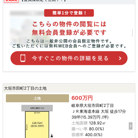
大垣市田町2丁目の土地
600万円
土地
岐阜県大垣市田町2丁目
ＪＲ東海道本線 大垣 徒歩17分
39坪(15.39万円 /坪)
土地面積
128.92㎡
建ぺい率
80.0(%)
容積率
400.0(%)