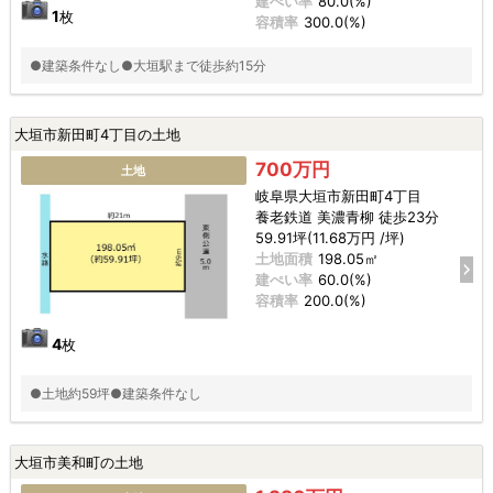
建ぺい率
80.0(%)
1
枚
容積率
300.0(%)
●建築条件なし●大垣駅まで徒歩約15分
大垣市新田町4丁目の土地
700万円
土地
岐阜県大垣市新田町4丁目
養老鉄道 美濃青柳 徒歩23分
59.91坪(11.68万円 /坪)
土地面積
198.05㎡
建ぺい率
60.0(%)
容積率
200.0(%)
4
枚
●土地約59坪●建築条件なし
大垣市美和町の土地