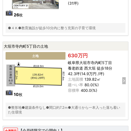
(31坪)
26
枚
●４Ｋ●教育施設が徒歩10分内に整う充実の子育て環境
大垣市寺内町5丁目の土地
630万円
土地
岐阜県大垣市寺内町5丁目
養老鉄道 西大垣 徒歩18分
42.3坪(14.9万円 /坪)
土地面積
139.82㎡
建ぺい率
80.0(%)
容積率
400.0(%)
10
枚
●整形地●建築条件なし●間口約7.2ｍ●大通りから一本入った落ち着い
た住環境
【会員様限定で公開中！】
会員限定