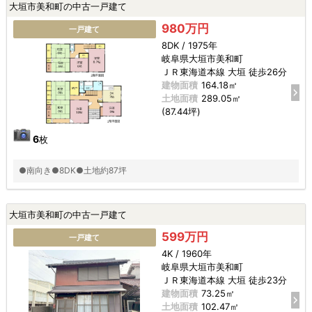
大垣市美和町の中古一戸建て
980万円
一戸建て
8DK / 1975年
岐阜県大垣市美和町
ＪＲ東海道本線 大垣 徒歩26分
建物面積
164.18㎡
土地面積
289.05㎡
(87.44坪)
6
枚
●南向き●8DK●土地約87坪
大垣市美和町の中古一戸建て
599万円
一戸建て
4K / 1960年
岐阜県大垣市美和町
ＪＲ東海道本線 大垣 徒歩23分
建物面積
73.25㎡
土地面積
102.47㎡