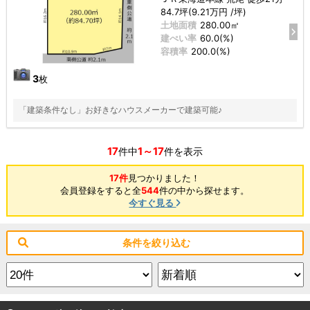
84.7坪(9.21万円 /坪)
土地面積
280.00㎡
建ぺい率
60.0(%)
容積率
200.0(%)
3
枚
「建築条件なし」お好きなハウスメーカーで建築可能♪
17
1～17
件中
件を表示
17件
見つかりました！
会員登録をすると全
544
件の中から探せます。
今すぐ見る
条件を絞り込む