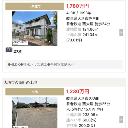
1,780万円
一戸建て
4LDK / 1993年
岐阜県大垣市静里町
養老鉄道 西大垣 徒歩24分
建物面積
124.86㎡
土地面積
241.34㎡
(73.01坪)
27
枚
●4LDK●積水ハウス施工●全居室収納あり
大垣市久徳町の土地
1,230万円
土地
岐阜県大垣市久徳町
養老鉄道 西大垣 徒歩25分
70.5坪(17.45万円 /坪)
土地面積
233.06㎡
建ぺい率
60.0(%)
容積率
200.0(%)