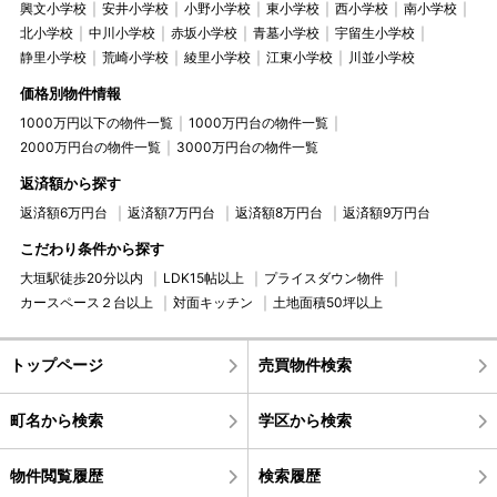
興文小学校
安井小学校
小野小学校
東小学校
西小学校
南小学校
北小学校
中川小学校
赤坂小学校
青墓小学校
宇留生小学校
静里小学校
荒崎小学校
綾里小学校
江東小学校
川並小学校
価格別物件情報
1000万円以下の物件一覧
1000万円台の物件一覧
2000万円台の物件一覧
3000万円台の物件一覧
返済額から探す
返済額6万円台
返済額7万円台
返済額8万円台
返済額9万円台
こだわり条件から探す
大垣駅徒歩20分以内
LDK15帖以上
プライスダウン物件
カースペース２台以上
対面キッチン
土地面積50坪以上
トップページ
売買物件検索
町名から検索
学区から検索
物件閲覧履歴
検索履歴