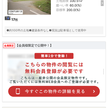
土地面積
330.51㎡
建ぺい率
60.0(%)
容積率
200.0(%)
17
枚
●約100坪の土地●建築条件なし●現況は駐車場として使用中
【会員様限定で公開中！】
会員限定