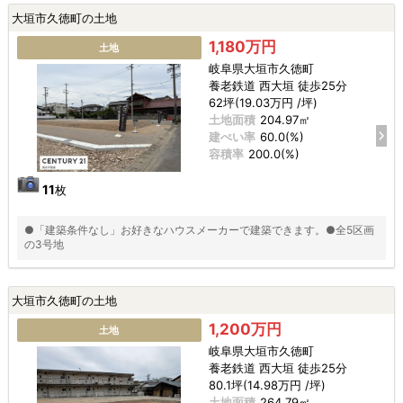
大垣市久徳町の土地
1,180万円
土地
岐阜県大垣市久徳町
養老鉄道 西大垣 徒歩25分
62坪(19.03万円 /坪)
土地面積
204.97㎡
建ぺい率
60.0(%)
容積率
200.0(%)
11
枚
●「建築条件なし」お好きなハウスメーカーで建築できます。●全5区画
の3号地
大垣市久徳町の土地
1,200万円
土地
岐阜県大垣市久徳町
養老鉄道 西大垣 徒歩25分
80.1坪(14.98万円 /坪)
土地面積
264.79㎡