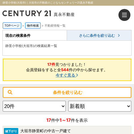
静里小学校(大垣市)｜大垣市の不動産のことならセンチュリー21真永不動産
TOPページ
>
物件検索
>
不動産情報一覧
現在の検索条件
さらに条件を絞り込む
静里小学校(大垣市)の検索結果一覧
17件
見つかりました！
会員登録をすると全
544
件の中から探せます。
今すぐ見る
条件を絞り込む
17
1～17
件中
件を表示
大垣市静里町の中古一戸建て
値下がり