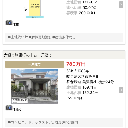
土地面積
171.90㎡
建ぺい率
60.0(%)
容積率
200.0(%)
1
枚
●土地約51坪●解体更地渡し●建築条件なし
大垣市静里町の中古一戸建て
780万円
一戸建て
6DK / 1983年
岐阜県大垣市静里町
養老鉄道 美濃青柳 徒歩24分
建物面積
109.11㎡
土地面積
182.34㎡
(55.16坪)
14
枚
●コンビニ、ドラッグストアが徒歩約5分圏内