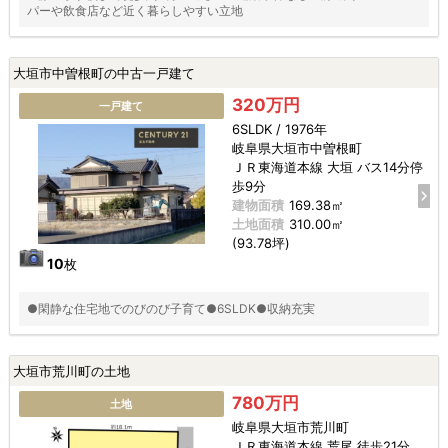
パーや飲食店など近く暮らしやすい立地
大垣市中曽根町の中古一戸建て
320万円
一戸建て
6SLDK / 1976年
岐阜県大垣市中曽根町
ＪＲ東海道本線 大垣 バス14分停
歩9分
建物面積
169.38㎡
土地面積
310.00㎡
(93.78坪)
10
枚
●閑静な住宅地でのびのび子育て●6SLDK●収納充実
大垣市荒川町の土地
780万円
土地
岐阜県大垣市荒川町
ＪＲ東海道本線 荒尾 徒歩21分