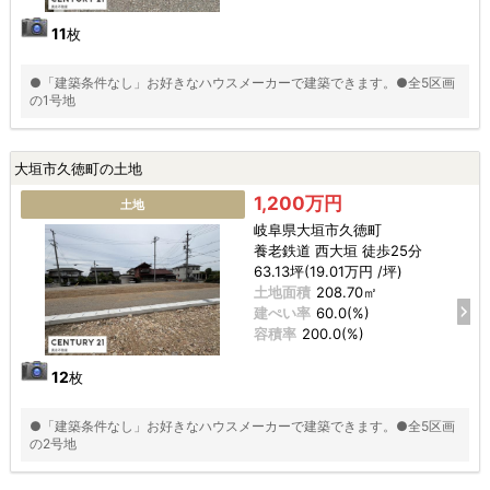
11
枚
●「建築条件なし」お好きなハウスメーカーで建築できます。●全5区画
の1号地
大垣市久徳町の土地
1,200万円
土地
岐阜県大垣市久徳町
養老鉄道 西大垣 徒歩25分
63.13坪(19.01万円 /坪)
土地面積
208.70㎡
建ぺい率
60.0(%)
容積率
200.0(%)
12
枚
●「建築条件なし」お好きなハウスメーカーで建築できます。●全5区画
の2号地