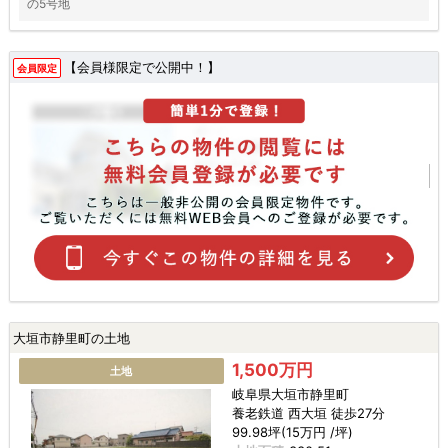
の5号地
【会員様限定で公開中！】
会員限定
大垣市静里町の土地
1,500万円
土地
岐阜県大垣市静里町
養老鉄道 西大垣 徒歩27分
99.98坪(15万円 /坪)