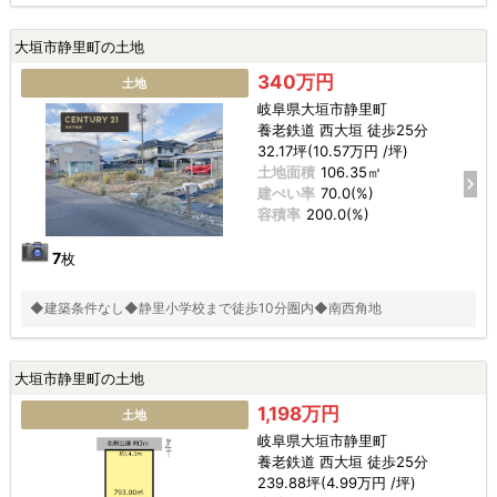
大垣市静里町の土地
340万円
土地
岐阜県大垣市静里町
養老鉄道 西大垣 徒歩25分
32.17坪(10.57万円 /坪)
土地面積
106.35㎡
建ぺい率
70.0(%)
容積率
200.0(%)
7
枚
◆建築条件なし◆静里小学校まで徒歩10分圏内◆南西角地
大垣市静里町の土地
1,198万円
土地
岐阜県大垣市静里町
養老鉄道 西大垣 徒歩25分
239.88坪(4.99万円 /坪)