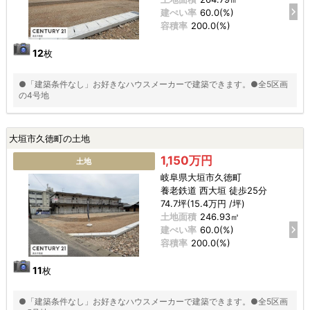
建ぺい率
60.0(%)
容積率
200.0(%)
12
枚
●「建築条件なし」お好きなハウスメーカーで建築できます。●全5区画
の4号地
大垣市久徳町の土地
1,150万円
土地
岐阜県大垣市久徳町
養老鉄道 西大垣 徒歩25分
74.7坪(15.4万円 /坪)
土地面積
246.93㎡
建ぺい率
60.0(%)
容積率
200.0(%)
11
枚
●「建築条件なし」お好きなハウスメーカーで建築できます。●全5区画