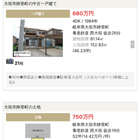
大垣市静里町の中古一戸建て
680万円
一戸建て
4DK / 1984年
岐阜県大垣市静里町
養老鉄道 西大垣 徒歩26分
建物面積
81.14㎡
土地面積
152.83㎡
(46.23坪)
21
枚
●4DK●和室あり●南側接道●駐車場３台可（２台カーポート(車種によ
る))
大垣市静里町の土地
750万円
土地
岐阜県大垣市静里町
養老鉄道 西大垣 徒歩19分
52坪(14.42万円 /坪)