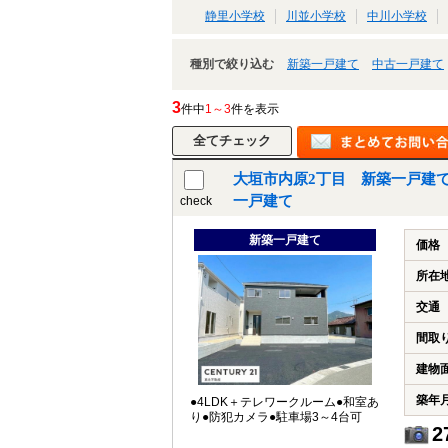
静里小学校
川並小学校
中川小学校
種別で絞り込む
新築一戸建て
中古一戸建て
3
件中
1～3
件を表示
大垣市内原2丁目 新築一戸建て
一戸建て
check
新築一戸建て
価格
所在
交通
間取
建物
築年
●4LDK＋テレワークルーム●和室あ
り●防犯カメラ●駐車場3～4台可
2