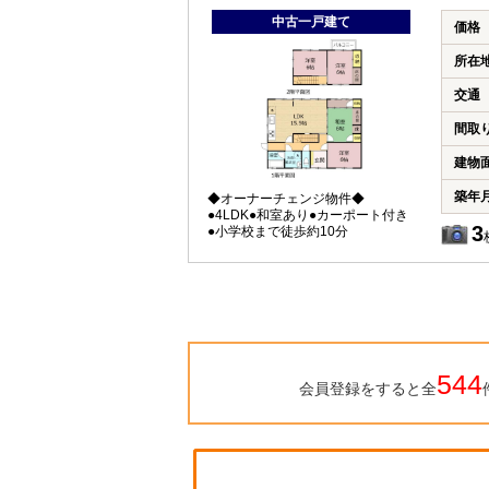
中古一戸建て
価格
所在
交通
間取
建物
築年
◆オーナーチェンジ物件◆
●4LDK●和室あり●カーポート付き
3
●小学校まで徒歩約10分
544
会員登録をすると全