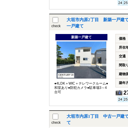
大垣市内原2丁目 新築一戸建て
一戸建て
check
新築一戸建て
価格
所在
交通
間取
建物
築年
●4LDK＋WIC＋テレワークルーム●
和室あり●防犯カメラ●駐車場3～4
2
台可
大垣市内原1丁目 中古一戸建
て
check