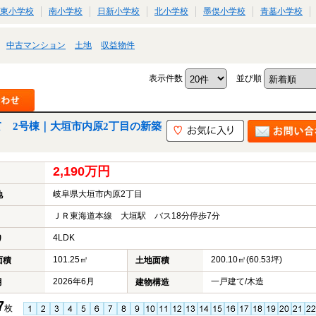
東小学校
南小学校
日新小学校
北小学校
墨俣小学校
青墓小学校
中古マンション
土地
収益物件
表示件数
並び順
 2号棟｜大垣市内原2丁目の新築
2,190万円
岐阜県大垣市内原2丁目
地
ＪＲ東海道本線 大垣駅 バス18分停歩7分
4LDK
り
101.25㎡
200.10㎡(60.53坪)
面積
土地面積
2026年6月
一戸建て/木造
月
建物構造
7
枚