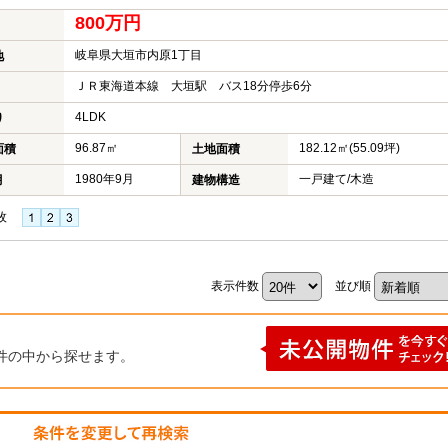
800万円
岐阜県大垣市内原1丁目
地
ＪＲ東海道本線 大垣駅 バス18分停歩6分
4LDK
り
96.87㎡
182.12㎡(55.09坪)
面積
土地面積
1980年9月
一戸建て/木造
月
建物構造
枚
表示件数
並び順
件の中から探せます。