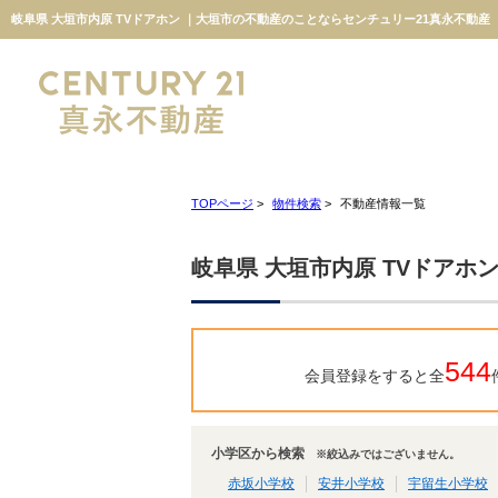
岐阜県 大垣市内原 TVドアホン ｜大垣市の不動産のことならセンチュリー21真永不動産
TOPページ
>
物件検索
>
不動産情報一覧
岐阜県 大垣市内原 TVドアホ
544
会員登録をすると全
小学区から検索
※絞込みではございません。
赤坂小学校
安井小学校
宇留生小学校