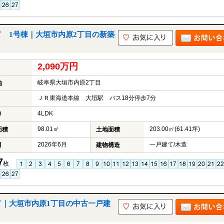
 1号棟｜大垣市内原2丁目の新築
2,090万円
岐阜県大垣市内原2丁目
地
ＪＲ東海道本線 大垣駅 バス18分停歩7分
4LDK
り
98.01㎡
203.00㎡(61.41坪)
面積
土地面積
2026年6月
一戸建て/木造
月
建物構造
7
枚
て｜大垣市内原1丁目の中古一戸建