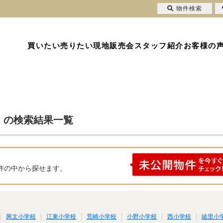
物件検索
買いたい
売りたい
現地販売会
スタッフ紹介
お客様の
ン の検索結果一覧
件の中から探せます。
興文小学校
江東小学校
荒崎小学校
小野小学校
西小学校
綾里小