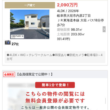
2,090万円
一戸建て
4LDK / 2026年
岐阜県大垣市内原2丁目
ＪＲ東海道本線 大垣 バス18分停
歩7分
建物面積
98.01㎡
土地面積
203.00㎡
(61.41坪)
27
枚
●4LDK＋WIC＋テレワークルーム●和室あり●防犯カメラ●駐車場3～4
台可
【会員様限定で公開中！】
会員限定