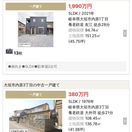
1,990万円
一戸建て
5LDK / 2021年
岐阜県大垣市内原1丁目
養老鉄道 友江 徒歩28分
建物面積
94.74㎡
土地面積
151.25㎡
(45.75坪)
13
枚
●南向き●5LDK●駐車場2台可
大垣市内原3丁目の中古一戸建て
380万円
一戸建て
5LDK / 1976年
岐阜県大垣市内原3丁目
養老鉄道 大外羽 徒歩21分
建物面積
108.45㎡
土地面積
136.78㎡
(41.38坪)