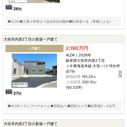
26
枚
●5LDK●江東小学校まで徒歩約5分圏内●駐車場つき（車種による）
大垣市内原2丁目の新築一戸建て
2,190万円
一戸建て
4LDK / 2026年
岐阜県大垣市内原2丁目
ＪＲ東海道本線 大垣 バス18分停
歩7分
建物面積
101.25㎡
土地面積
200.10㎡
(60.53坪)
27
枚
●4LDK＋テレワークルーム●和室あり●防犯カメラ●駐車場3～4台可
大垣市内原2丁目の新築一戸建て