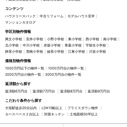
コンテンツ
ハウスリースバック
中古リフォーム
モデルハウス見学
マンションカタログ
学区別物件情報
興文小学校
安井小学校
小野小学校
東小学校
西小学校
南小学校
北小学校
中川小学校
赤坂小学校
青墓小学校
宇留生小学校
静里小学校
荒崎小学校
綾里小学校
江東小学校
川並小学校
価格別物件情報
1000万円以下の物件一覧
1000万円台の物件一覧
2000万円台の物件一覧
3000万円台の物件一覧
返済額から探す
返済額6万円台
返済額7万円台
返済額8万円台
返済額9万円台
こだわり条件から探す
大垣駅徒歩20分以内
LDK15帖以上
プライスダウン物件
カースペース２台以上
対面キッチン
土地面積50坪以上