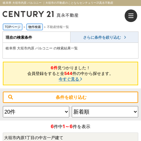
岐阜県 大垣市内原 バルコニー ｜大垣市の不動産のことならセンチュリー21真永不動産
TOPページ
>
物件検索
>
不動産情報一覧
現在の検索条件
さらに条件を絞り込む
岐阜県 大垣市内原 バルコニー の検索結果一覧
6件
見つかりました！
会員登録をすると全
544
件の中から探せます。
今すぐ見る
条件を絞り込む
6
1～6
件中
件を表示
大垣市内原1丁目の中古一戸建て