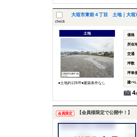
大垣市東前４丁目 土地｜大垣
check
土地
価格
所在
交通
坪数
坪単
建ぺ
●土地約126坪●建築条件なし
4
【会員様限定で公開中！】
会員限定