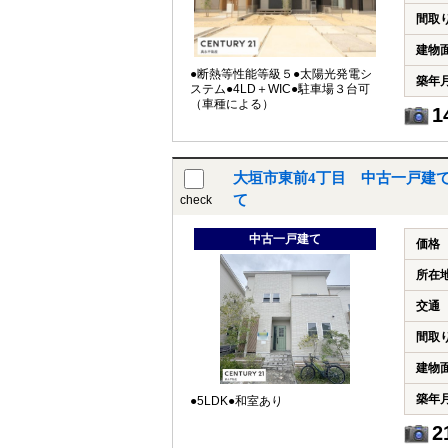
間取
建物
●断熱等性能等級５●太陽光発電シ
築年
ステム●4LD＋WIC●駐車場３台可
（車種による）
1
大垣市東前4丁目 中古一戸建
て
check
中古一戸建て
価格
所在
交通
間取
建物
築年
●5LDK●和室あり
2