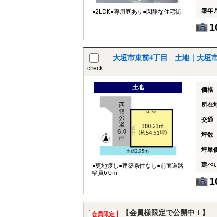
築年
●2LDK●専用庭あり●閑静な住宅街
1
大垣市東前4丁目 土地｜大垣
check
土地
価格
所在
交通
坪数
坪単
建ぺ
●更地渡し●建築条件なし●前面道路
幅員6.0ｍ
1
【会員様限定で公開中！】
会員限定