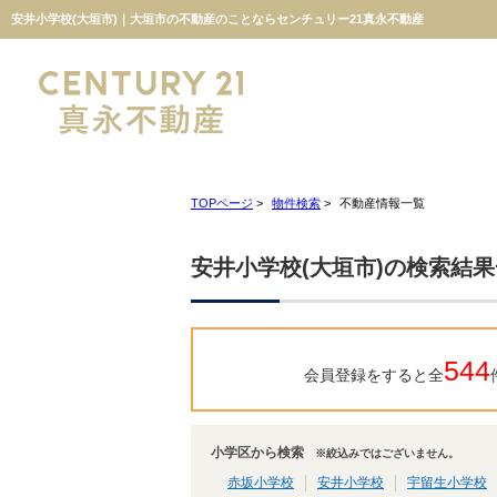
安井小学校(大垣市)｜大垣市の不動産のことならセンチュリー21真永不動産
TOPページ
>
物件検索
>
不動産情報一覧
安井小学校(大垣市)の検索結
544
会員登録をすると全
小学区から検索
※絞込みではございません。
赤坂小学校
安井小学校
宇留生小学校