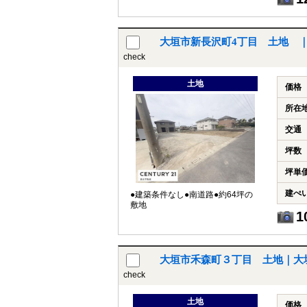
大垣市新長沢町4丁目 土地 
check
土地
価格
所在
交通
坪数
坪単
建ぺ
●建築条件なし●南道路●約64坪の
敷地
1
大垣市禾森町３丁目 土地｜大
check
土地
価格