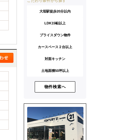
こだわり条件から探す
大垣駅徒歩20分以内
LDK15帖以上
プライスダウン物件
カースペース２台以上
対面キッチン
土地面積50坪以上
物件検索へ