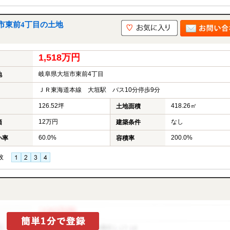
市東前4丁目の土地
1,518万円
岐阜県大垣市東前4丁目
地
ＪＲ東海道本線 大垣駅 バス10分停歩9分
126.52坪
418.26㎡
土地面積
12万円
なし
価
建築条件
60.0%
200.0%
い率
容積率
枚