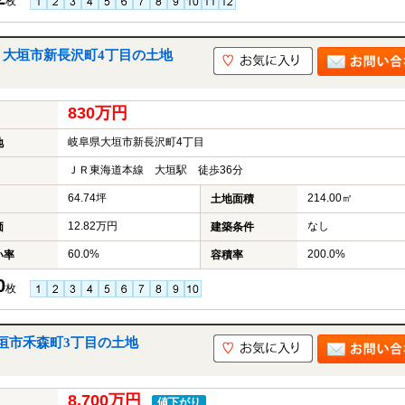
枚
｜大垣市新長沢町4丁目の土地
830万円
岐阜県大垣市新長沢町4丁目
地
ＪＲ東海道本線 大垣駅 徒歩36分
64.74坪
214.00㎡
土地面積
12.82万円
なし
価
建築条件
60.0%
200.0%
い率
容積率
0
枚
垣市禾森町3丁目の土地
8,700万円
値下がり