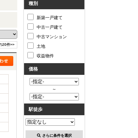
種別
新築一戸建て
中古一戸建て
中古マンション
の20件>>
土地
収益物件
価格
～
駅徒歩
さらに条件を選択