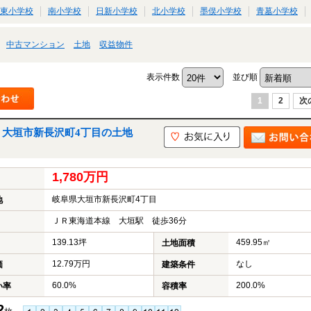
東小学校
南小学校
日新小学校
北小学校
墨俣小学校
青墓小学校
中古マンション
土地
収益物件
表示件数
並び順
1
2
次
｜大垣市新長沢町4丁目の土地
1,780万円
岐阜県大垣市新長沢町4丁目
地
ＪＲ東海道本線 大垣駅 徒歩36分
139.13坪
459.95㎡
土地面積
12.79万円
なし
価
建築条件
60.0%
200.0%
い率
容積率
2