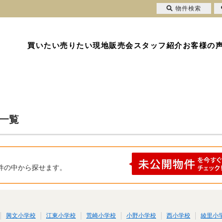
物件検索
買いたい
売りたい
現地販売会
スタッフ紹介
お客様の
果一覧
件の中から探せます。
興文小学校
江東小学校
荒崎小学校
小野小学校
西小学校
綾里小