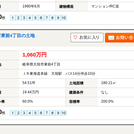
1990年6月
マンション/RC造
月
建物構造
0
枚
市東前4丁目の土地
1,060万円
岐阜県大垣市東前4丁目
地
ＪＲ東海道本線 大垣駅 バス14分停歩10分
54.51坪
180.21㎡
土地面積
19.44万円
なし
価
建築条件
60.0%
200.0%
い率
容積率
0
枚