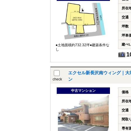
所在
交通
坪数
坪単
建ぺ
●土地面積約732.32坪●建築条件な
し
1
エクセル新長沢南ウィング｜大
ン
check
中古マンション
価格
所在
交通
間取
専有