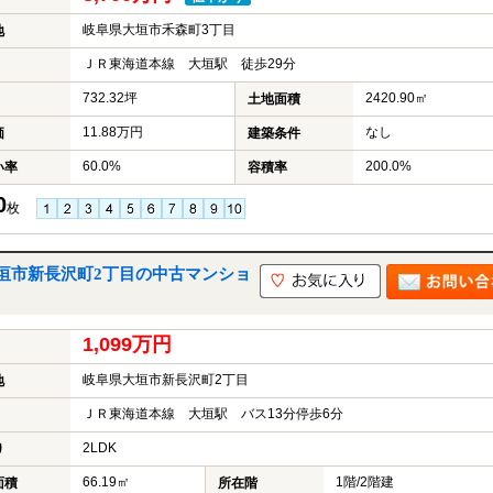
岐阜県大垣市禾森町3丁目
地
ＪＲ東海道本線 大垣駅 徒歩29分
732.32坪
2420.90㎡
土地面積
11.88万円
なし
価
建築条件
60.0%
200.0%
い率
容積率
0
枚
垣市新長沢町2丁目の中古マンショ
1,099万円
岐阜県大垣市新長沢町2丁目
地
ＪＲ東海道本線 大垣駅 バス13分停歩6分
2LDK
り
66.19㎡
1階/2階建
面積
所在階