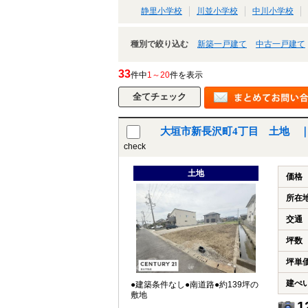
静里小学校
川並小学校
中川小学校
種別で絞り込む
新築一戸建て
中古一戸建て
33
件中
1～20
件を表示
大垣市新長沢町4丁目 土地 
check
土地
価格
所在
交通
坪数
坪単
建ぺ
●建築条件なし●南道路●約139坪の
敷地
1