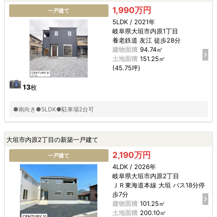
1,990万円
一戸建て
5LDK / 2021年
岐阜県大垣市内原1丁目
養老鉄道 友江 徒歩28分
建物面積
94.74㎡
土地面積
151.25㎡
(45.75坪)
13
枚
●南向き●5LDK●駐車場2台可
大垣市内原2丁目の新築一戸建て
2,190万円
一戸建て
4LDK / 2026年
岐阜県大垣市内原2丁目
ＪＲ東海道本線 大垣 バス18分停
歩7分
建物面積
101.25㎡
土地面積
200.10㎡