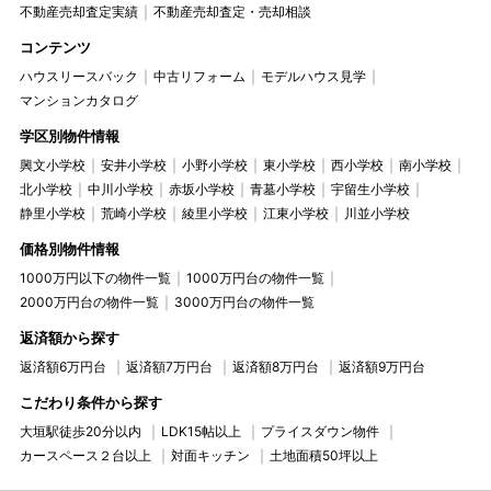
不動産売却査定実績
不動産売却査定・売却相談
コンテンツ
ハウスリースバック
中古リフォーム
モデルハウス見学
マンションカタログ
学区別物件情報
興文小学校
安井小学校
小野小学校
東小学校
西小学校
南小学校
北小学校
中川小学校
赤坂小学校
青墓小学校
宇留生小学校
静里小学校
荒崎小学校
綾里小学校
江東小学校
川並小学校
価格別物件情報
1000万円以下の物件一覧
1000万円台の物件一覧
2000万円台の物件一覧
3000万円台の物件一覧
返済額から探す
返済額6万円台
返済額7万円台
返済額8万円台
返済額9万円台
こだわり条件から探す
大垣駅徒歩20分以内
LDK15帖以上
プライスダウン物件
カースペース２台以上
対面キッチン
土地面積50坪以上