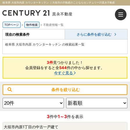
岐阜県 大垣市内原 カウンターキッチン ｜大垣市の不動産のことならセンチュリー21真永不動産
TOPページ
>
物件検索
>
不動産情報一覧
現在の検索条件
さらに条件を絞り込む
岐阜県 大垣市内原 カウンターキッチン の検索結果一覧
3件
見つかりました！
会員登録をすると全
544
件の中から探せます。
今すぐ見る
条件を絞り込む
3
1～3
件中
件を表示
大垣市内原1丁目の中古一戸建て