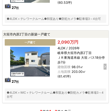
(60.53坪)
27
枚
●4LDK＋テレワークルーム●和室あり●防犯カメラ●駐車場3～4台可
大垣市内原2丁目の新築一戸建て
2,090万円
一戸建て
4LDK / 2026年
岐阜県大垣市内原2丁目
ＪＲ東海道本線 大垣 バス18分停
歩7分
建物面積
98.01㎡
土地面積
203.00㎡
(61.41坪)
27
枚
●4LDK＋WIC＋テレワークルーム●和室あり●防犯カメラ●駐車場3～4
台可