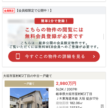
【会員様限定で公開中！】
会員限定
大垣市室村町2丁目の中古一戸建て
2,980万円
一戸建て
5LDK / 2007年
岐阜県大垣市室村町2丁目
ＪＲ東海道本線 大垣 徒歩17分
建物面積
182.06㎡
土地面積
237.57㎡