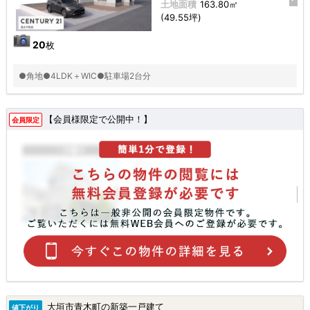
土地面積
163.80㎡
(49.55坪)
20
枚
●角地●4LDK＋WIC●駐車場2台分
【会員様限定で公開中！】
会員限定
大垣市青木町の新築一戸建て
値下がり