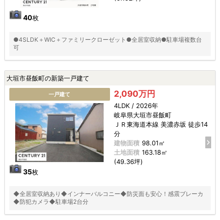
40
枚
●4SLDK＋WIC＋ファミリークローゼット●全居室収納●駐車場複数台
可
大垣市昼飯町の新築一戸建て
2,090万円
一戸建て
4LDK / 2026年
岐阜県大垣市昼飯町
ＪＲ東海道本線 美濃赤坂 徒歩14
分
建物面積
98.01㎡
土地面積
163.18㎡
(49.36坪)
35
枚
◆全居室収納あり◆インナーバルコニー◆防災面も安心！感震ブレーカ
◆防犯カメラ◆駐車場2台分