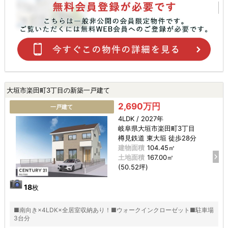
大垣市楽田町3丁目の新築一戸建て
2,690万円
一戸建て
4LDK / 2027年
岐阜県大垣市楽田町3丁目
樽見鉄道 東大垣 徒歩28分
建物面積
104.45㎡
土地面積
167.00㎡
(50.52坪)
18
枚
■南向き×4LDK×全居室収納あり！■ウォークインクローゼット■駐車場
3台分