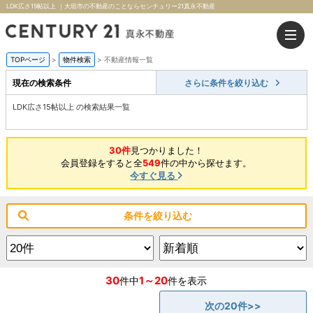
LDK広さ15帖以上 ｜大垣市の不動産のことならセンチュリー21真永不動産
TOPページ
>
物件検索
>
不動産情報一覧
現在の検索条件
さらに条件を絞り込む
LDK広さ15帖以上 の検索結果一覧
30件
見つかりました！
会員登録をすると全
549
件の中から探せます。
今すぐ見る
条件を絞り込む
30
1～20
件中
件を表示
次の20件>>