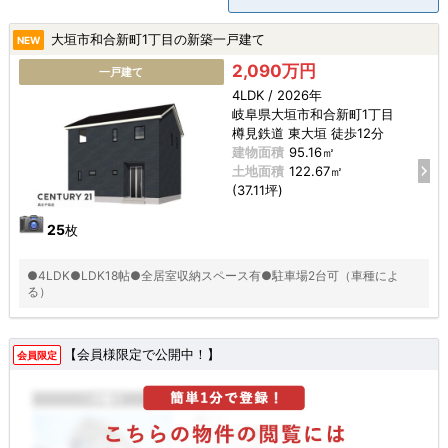
大垣市和合新町1丁目の新築一戸建て
NEW
2,090万円
一戸建て
4LDK / 2026年
岐阜県大垣市和合新町1丁目
樽見鉄道 東大垣 徒歩12分
建物面積
95.16㎡
土地面積
122.67㎡
(37.11坪)
25
枚
●4LDK●LDK18帖●全居室収納スペース有●駐車場2台可（車種によ
る）
【会員様限定で公開中！】
会員限定