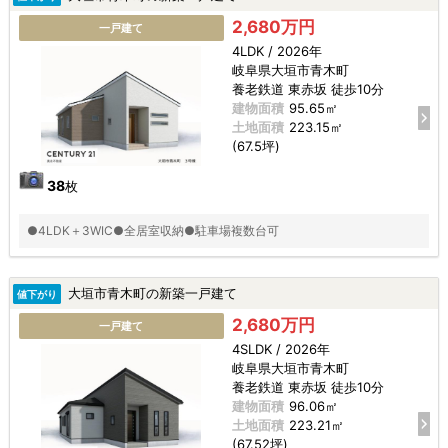
2,680万円
一戸建て
4LDK / 2026年
岐阜県大垣市青木町
養老鉄道 東赤坂 徒歩10分
建物面積
95.65㎡
土地面積
223.15㎡
(67.5坪)
38
枚
●4LDK＋3WIC●全居室収納●駐車場複数台可
大垣市青木町の新築一戸建て
値下がり
2,680万円
一戸建て
4SLDK / 2026年
岐阜県大垣市青木町
養老鉄道 東赤坂 徒歩10分
建物面積
96.06㎡
土地面積
223.21㎡
(67.52坪)