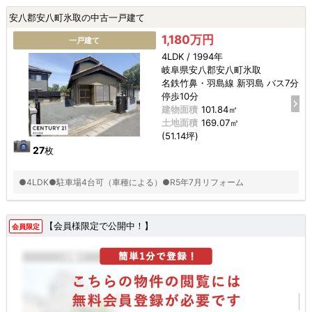
安八郡安八町氷取の中古一戸建て
1,180万円
一戸建て
4LDK / 1994年
岐阜県安八郡安八町氷取
名鉄竹鼻・羽島線 新羽島 バス7分
停歩10分
建物面積
101.84㎡
土地面積
169.07㎡
(51.14坪)
27
枚
●4LDK●駐車場4台可（車種による）●R5年7月リフォーム
【会員様限定で公開中！】
会員限定