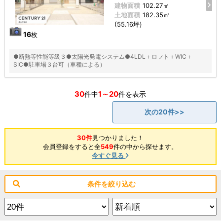
建物面積
102.27㎡
土地面積
182.35㎡
(55.16坪)
16
枚
●断熱等性能等級３●太陽光発電システム●4LDL＋ロフト＋WIC＋
SIC●駐車場３台可（車種による）
30
1～20
件中
件を表示
次の20件>>
30件
見つかりました！
会員登録をすると全
549
件の中から探せます。
今すぐ見る
条件を絞り込む