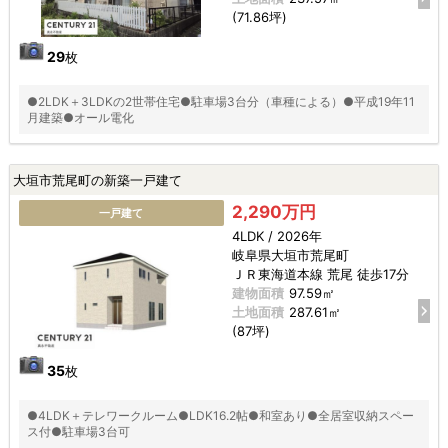
(71.86坪)
29
枚
●2LDK＋3LDKの2世帯住宅●駐車場3台分（車種による）●平成19年11
月建築●オール電化
大垣市荒尾町の新築一戸建て
2,290万円
一戸建て
4LDK / 2026年
岐阜県大垣市荒尾町
ＪＲ東海道本線 荒尾 徒歩17分
建物面積
97.59㎡
土地面積
287.61㎡
(87坪)
35
枚
●4LDK＋テレワークルーム●LDK16.2帖●和室あり●全居室収納スペー
ス付●駐車場3台可