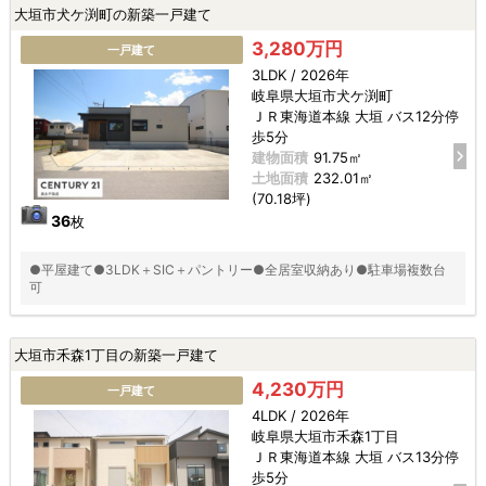
大垣市犬ケ渕町の新築一戸建て
3,280万円
一戸建て
3LDK / 2026年
岐阜県大垣市犬ケ渕町
ＪＲ東海道本線 大垣 バス12分停
歩5分
建物面積
91.75㎡
土地面積
232.01㎡
(70.18坪)
36
枚
●平屋建て●3LDK＋SIC＋パントリー●全居室収納あり●駐車場複数台
可
大垣市禾森1丁目の新築一戸建て
4,230万円
一戸建て
4LDK / 2026年
岐阜県大垣市禾森1丁目
ＪＲ東海道本線 大垣 バス13分停
歩5分