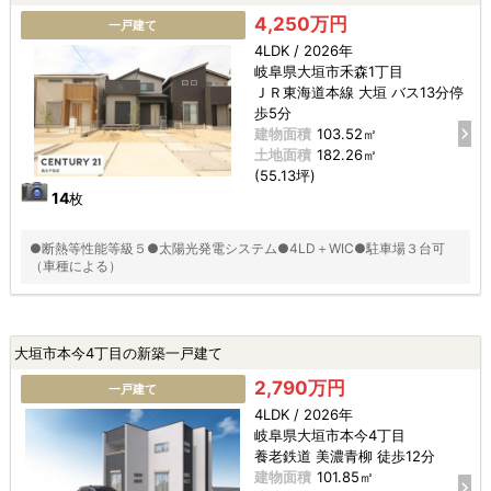
4,250万円
一戸建て
4LDK / 2026年
岐阜県大垣市禾森1丁目
ＪＲ東海道本線 大垣 バス13分停
歩5分
建物面積
103.52㎡
土地面積
182.26㎡
(55.13坪)
14
枚
●断熱等性能等級５●太陽光発電システム●4LD＋WIC●駐車場３台可
（車種による）
大垣市本今4丁目の新築一戸建て
2,790万円
一戸建て
4LDK / 2026年
岐阜県大垣市本今4丁目
養老鉄道 美濃青柳 徒歩12分
建物面積
101.85㎡