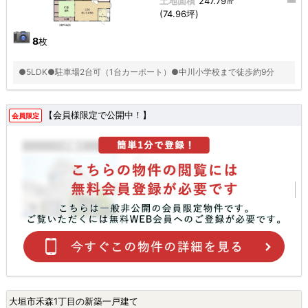
土地面積
247.79㎡
(74.96坪)
8
枚
●5LDK●駐車場2台可（1台カーポート）●中川小学校まで徒歩約9分
【会員様限定で公開中！】
会員限定
大垣市禾森1丁目の新築一戸建て