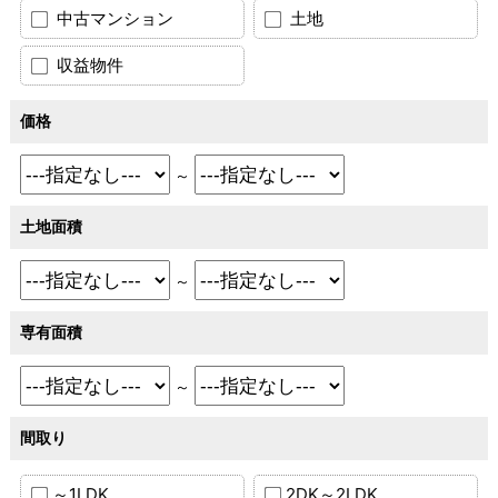
中古マンション
土地
収益物件
価格
～
土地面積
～
専有面積
～
間取り
～1LDK
2DK～2LDK