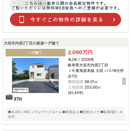
大垣市内原2丁目の新築一戸建て
2,090万円
一戸建て
4LDK / 2026年
岐阜県大垣市内原2丁目
ＪＲ東海道本線 大垣 バス18分停
歩7分
建物面積
98.01㎡
土地面積
203.00㎡
(61.41坪)
27
枚
●4LDK＋WIC＋テレワークルーム●和室あり●防犯カメラ●駐車場3～4
台可