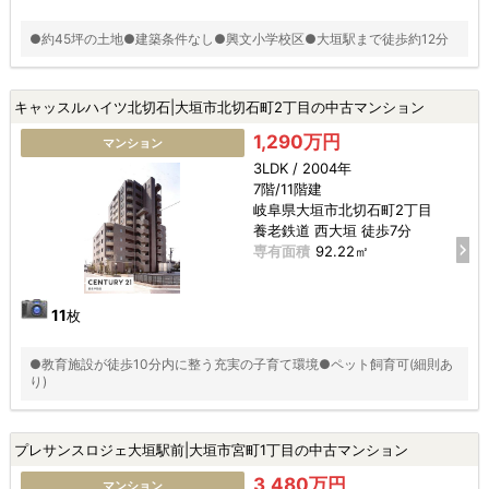
●約45坪の土地●建築条件なし●興文小学校区●大垣駅まで徒歩約12分
キャッスルハイツ北切石|大垣市北切石町2丁目の中古マンション
1,290万円
マンション
3LDK / 2004年
7階/11階建
岐阜県大垣市北切石町2丁目
養老鉄道 西大垣 徒歩7分
専有面積
92.22㎡
11
枚
●教育施設が徒歩10分内に整う充実の子育て環境●ペット飼育可(細則あ
り)
プレサンスロジェ大垣駅前|大垣市宮町1丁目の中古マンション
3,480万円
マンション