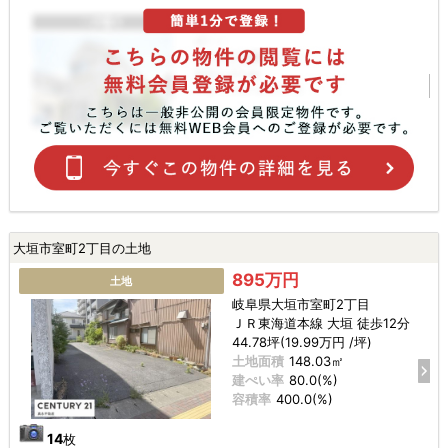
大垣市室町2丁目の土地
895万円
土地
岐阜県大垣市室町2丁目
ＪＲ東海道本線 大垣 徒歩12分
44.78坪(19.99万円 /坪)
土地面積
148.03㎡
建ぺい率
80.0(%)
容積率
400.0(%)
14
枚