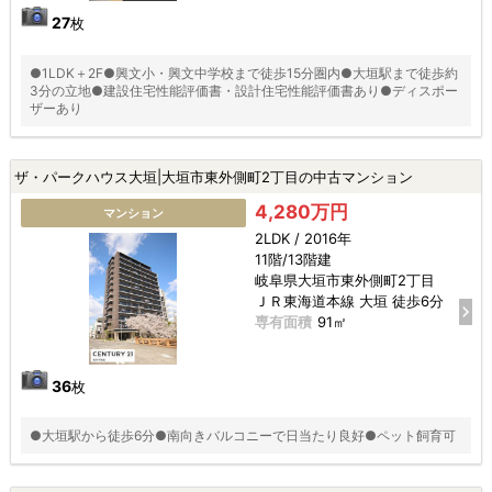
27
枚
●1LDK＋2F●興文小・興文中学校まで徒歩15分圏内●大垣駅まで徒歩約
3分の立地●建設住宅性能評価書・設計住宅性能評価書あり●ディスポー
ザーあり
ザ・パークハウス大垣|大垣市東外側町2丁目の中古マンション
4,280万円
マンション
2LDK / 2016年
11階/13階建
岐阜県大垣市東外側町2丁目
ＪＲ東海道本線 大垣 徒歩6分
専有面積
91㎡
36
枚
●大垣駅から徒歩6分●南向きバルコニーで日当たり良好●ペット飼育可