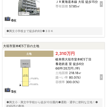
ＪＲ東海道本線 大垣 徒歩15分
専有面積
57.85㎡
6
枚
●興文小学校まで徒歩約6分●３ＤＫ
大垣市室本町5丁目の土地
2,310万円
土地
岐阜県大垣市室本町5丁目
養老鉄道 室 徒歩6分
66坪(35万円 /坪)
土地面積
218.18㎡
建ぺい率
80.0(%)
容積率
300.0(%)
5
枚
●興文小・興文中学校から徒歩10分圏内●通勤・通学に便利な立地！●
約65坪の敷地