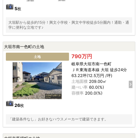
5
枚
大垣駅から徒歩約15分！興文小学校・興文中学校徒歩5分圏内！通勤・通
学に便利な立地です♪
大垣市南一色町の土地
790万円
土地
岐阜県大垣市南一色町
ＪＲ東海道本線 大垣 徒歩24分
63.22坪(12.5万円 /坪)
土地面積
209.00㎡
建ぺい率
60.0(%)
容積率
200.0(%)
26
枚
「建築条件なし」お好きなハウスメーカーで建築できます。