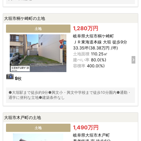
大垣市桐ケ崎町の土地
1,280万円
土地
岐阜県大垣市桐ケ崎町
ＪＲ東海道本線 大垣 徒歩9分
33.35坪(38.38万円 /坪)
土地面積
110.25㎡
建ぺい率
80.0(%)
容積率
400.0(%)
9
枚
●大垣駅まで徒歩約9分●興文小・興文中学校まで徒歩10分圏内●通勤・
通学に便利な立地●建築条件なし
大垣市木戸町の土地
1,490万円
土地
岐阜県大垣市木戸町
養老鉄道 室 徒歩6分