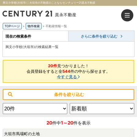
興文小学校(大垣市)｜大垣市の不動産のことならセンチュリー21真永不動産
TOPページ
>
物件検索
>
不動産情報一覧
現在の検索条件
さらに条件を絞り込む
興文小学校(大垣市)の検索結果一覧
20件
見つかりました！
会員登録をすると全
544
件の中から探せます。
今すぐ見る
条件を絞り込む
20
1～20
件中
件を表示
大垣市馬場町の土地