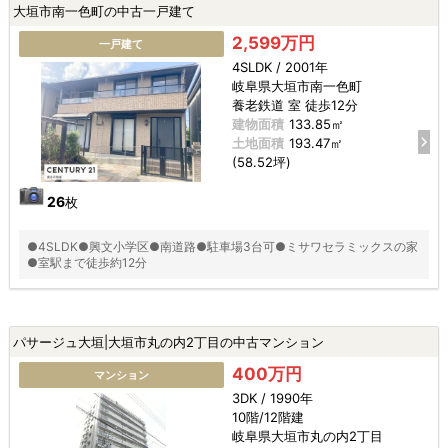
大垣市南一色町の中古一戸建て
2,599万円
一戸建て
4SLDK / 2001年
岐阜県大垣市南一色町
養老鉄道 室 徒歩12分
建物面積
133.85㎡
土地面積
193.47㎡
(58.52坪)
26
枚
●4SLDK●興文小学区●南道路●駐車場3台可●ミサワセラミックスの家
●室駅まで徒歩約12分
パサージュ大垣|大垣市丸の内2丁目の中古マンション
400万円
マンション
3DK / 1990年
10階/12階建
岐阜県大垣市丸の内2丁目