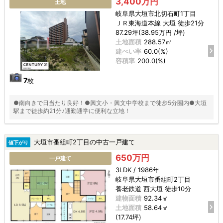
3,400万円
土地
岐阜県大垣市北切石町1丁目
ＪＲ東海道本線 大垣 徒歩21分
87.29坪(38.95万円 /坪)
土地面積
288.57㎡
建ぺい率
60.0(%)
容積率
200.0(%)
7
枚
●南向きで日当たり良好！●興文小・興文中学校まで徒歩5分圏内●大垣
駅まで徒歩約21分♪通勤通学に便利な立地！
大垣市番組町2丁目の中古一戸建て
値下がり
650万円
一戸建て
3LDK / 1986年
岐阜県大垣市番組町2丁目
養老鉄道 西大垣 徒歩10分
建物面積
92.34㎡
土地面積
58.64㎡
(17.74坪)