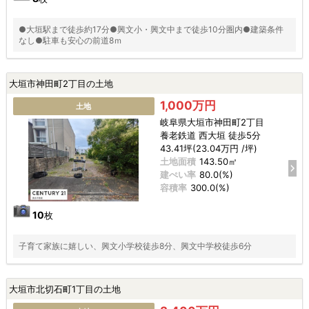
●大垣駅まで徒歩約17分●興文小・興文中まで徒歩10分圏内●建築条件
なし●駐車も安心の前道8ｍ
大垣市神田町2丁目の土地
1,000万円
土地
岐阜県大垣市神田町2丁目
養老鉄道 西大垣 徒歩5分
43.41坪(23.04万円 /坪)
土地面積
143.50㎡
建ぺい率
80.0(%)
容積率
300.0(%)
10
枚
子育て家族に嬉しい、興文小学校徒歩8分、興文中学校徒歩6分
大垣市北切石町1丁目の土地