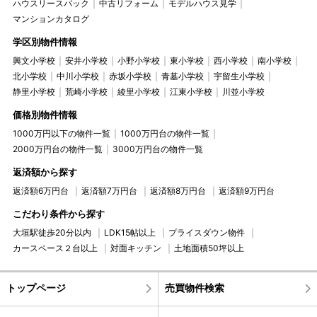
ハウスリースバック
中古リフォーム
モデルハウス見学
マンションカタログ
学区別物件情報
興文小学校
安井小学校
小野小学校
東小学校
西小学校
南小学校
北小学校
中川小学校
赤坂小学校
青墓小学校
宇留生小学校
静里小学校
荒崎小学校
綾里小学校
江東小学校
川並小学校
価格別物件情報
1000万円以下の物件一覧
1000万円台の物件一覧
2000万円台の物件一覧
3000万円台の物件一覧
返済額から探す
返済額6万円台
返済額7万円台
返済額8万円台
返済額9万円台
こだわり条件から探す
大垣駅徒歩20分以内
LDK15帖以上
プライスダウン物件
カースペース２台以上
対面キッチン
土地面積50坪以上
トップページ
売買物件検索