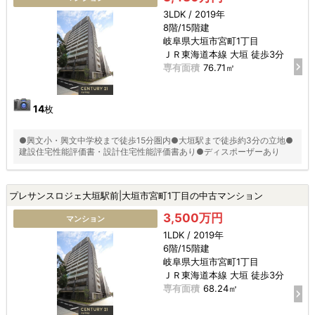
3LDK / 2019年
8階/15階建
岐阜県大垣市宮町1丁目
ＪＲ東海道本線 大垣 徒歩3分
専有面積
76.71㎡
14
枚
●興文小・興文中学校まで徒歩15分圏内●大垣駅まで徒歩約3分の立地●
建設住宅性能評価書・設計住宅性能評価書あり●ディスポーザーあり
プレサンスロジェ大垣駅前|大垣市宮町1丁目の中古マンション
3,500万円
マンション
1LDK / 2019年
6階/15階建
岐阜県大垣市宮町1丁目
ＪＲ東海道本線 大垣 徒歩3分
専有面積
68.24㎡