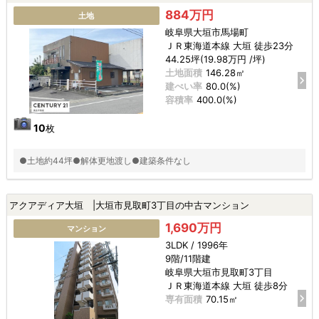
884万円
土地
岐阜県大垣市馬場町
ＪＲ東海道本線 大垣 徒歩23分
44.25坪(19.98万円 /坪)
土地面積
146.28㎡
建ぺい率
80.0(%)
容積率
400.0(%)
10
枚
●土地約44坪●解体更地渡し●建築条件なし
アクアディア大垣 |大垣市見取町3丁目の中古マンション
1,690万円
マンション
3LDK / 1996年
9階/11階建
岐阜県大垣市見取町3丁目
ＪＲ東海道本線 大垣 徒歩8分
専有面積
70.15㎡