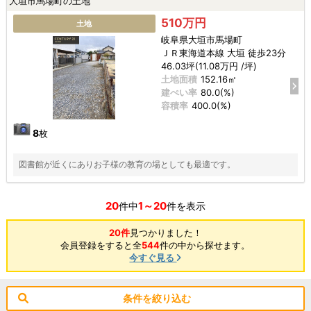
大垣市馬場町の土地
510万円
土地
岐阜県大垣市馬場町
ＪＲ東海道本線 大垣 徒歩23分
46.03坪(11.08万円 /坪)
土地面積
152.16㎡
建ぺい率
80.0(%)
容積率
400.0(%)
8
枚
図書館が近くにありお子様の教育の場としても最適です。
20
1～20
件中
件を表示
20件
見つかりました！
会員登録をすると全
544
件の中から探せます。
今すぐ見る
条件を絞り込む