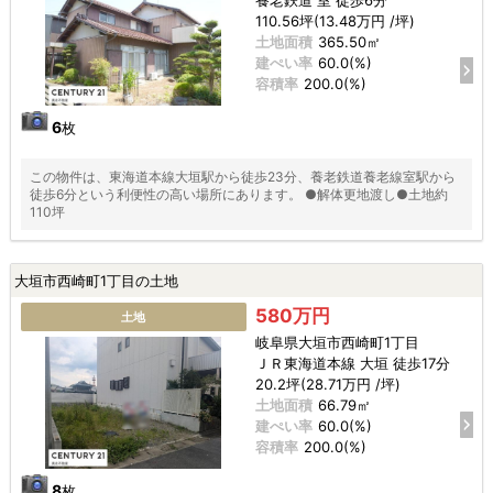
110.56坪(13.48万円 /坪)
土地面積
365.50㎡
建ぺい率
60.0(%)
容積率
200.0(%)
6
枚
この物件は、東海道本線大垣駅から徒歩23分、養老鉄道養老線室駅から
徒歩6分という利便性の高い場所にあります。 ●解体更地渡し●土地約
110坪
大垣市西崎町1丁目の土地
580万円
土地
岐阜県大垣市西崎町1丁目
ＪＲ東海道本線 大垣 徒歩17分
20.2坪(28.71万円 /坪)
土地面積
66.79㎡
建ぺい率
60.0(%)
容積率
200.0(%)
8
枚