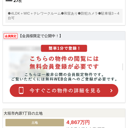
27
枚
●4LDK＋WIC＋テレワークルーム●和室あり●防犯カメラ●駐車場3～4
台可
【会員様限定で公開中！】
会員限定
大垣市内原1丁目の土地
4,867万円
土地