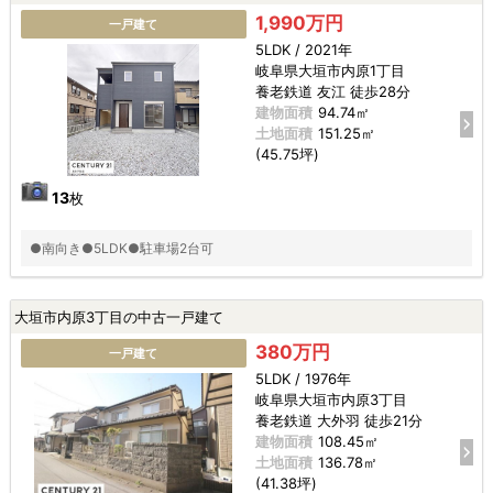
1,990万円
一戸建て
5LDK / 2021年
岐阜県大垣市内原1丁目
養老鉄道 友江 徒歩28分
建物面積
94.74㎡
土地面積
151.25㎡
(45.75坪)
13
枚
●南向き●5LDK●駐車場2台可
大垣市内原3丁目の中古一戸建て
380万円
一戸建て
5LDK / 1976年
岐阜県大垣市内原3丁目
養老鉄道 大外羽 徒歩21分
建物面積
108.45㎡
土地面積
136.78㎡
(41.38坪)