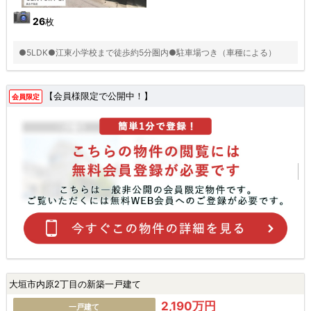
26
枚
●5LDK●江東小学校まで徒歩約5分圏内●駐車場つき（車種による）
【会員様限定で公開中！】
会員限定
大垣市内原2丁目の新築一戸建て
2,190万円
一戸建て