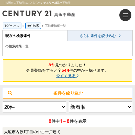
｜大垣市の不動産のことならセンチュリー21真永不動産
TOPページ
>
物件検索
>
不動産情報一覧
現在の検索条件
さらに条件を絞り込む
の検索結果一覧
8件
見つかりました！
会員登録をすると全
544
件の中から探せます。
今すぐ見る
条件を絞り込む
8
1～8
件中
件を表示
大垣市内原1丁目の中古一戸建て