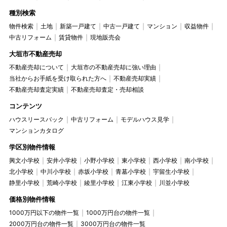
種別検索
物件検索
土地
新築一戸建て
中古一戸建て
マンション
収益物件
中古リフォーム
賃貸物件
現地販売会
大垣市不動産売却
不動産売却について
大垣市の不動産売却に強い理由
当社からお手紙を受け取られた方へ
不動産売却実績
不動産売却査定実績
不動産売却査定・売却相談
コンテンツ
ハウスリースバック
中古リフォーム
モデルハウス見学
マンションカタログ
学区別物件情報
興文小学校
安井小学校
小野小学校
東小学校
西小学校
南小学校
北小学校
中川小学校
赤坂小学校
青墓小学校
宇留生小学校
静里小学校
荒崎小学校
綾里小学校
江東小学校
川並小学校
価格別物件情報
1000万円以下の物件一覧
1000万円台の物件一覧
2000万円台の物件一覧
3000万円台の物件一覧