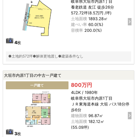
岐阜県大垣市内原1丁目
養老鉄道 友江 徒歩26分
572.72坪(8.5万円 /坪)
土地面積
1893.28㎡
建ぺい率
60.0(%)
容積率
200.0(%)
4
枚
●土地約572坪●解体更地渡し●建築条件なし
大垣市内原1丁目の中古一戸建て
800万円
一戸建て
4LDK / 1980年
岐阜県大垣市内原1丁目
ＪＲ東海道本線 大垣 バス18分停
歩6分
建物面積
96.87㎡
土地面積
182.12㎡
(55.09坪)
3
枚