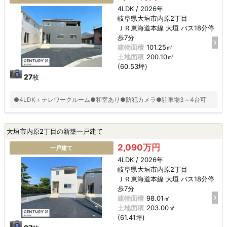
4LDK / 2026年
岐阜県大垣市内原2丁目
ＪＲ東海道本線 大垣 バス18分停
歩7分
建物面積
101.25㎡
土地面積
200.10㎡
(60.53坪)
27
枚
●4LDK＋テレワークルーム●和室あり●防犯カメラ●駐車場3～4台可
大垣市内原2丁目の新築一戸建て
2,090万円
一戸建て
4LDK / 2026年
岐阜県大垣市内原2丁目
ＪＲ東海道本線 大垣 バス18分停
歩7分
建物面積
98.01㎡
土地面積
203.00㎡
(61.41坪)