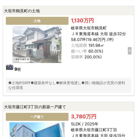
大垣市鶴見町の土地
1,130万円
土地
岐阜県大垣市鶴見町
ＪＲ東海道本線 大垣 徒歩32分
58.07坪(19.46万円 /坪)
土地面積
191.98㎡
建ぺい率
60.0(%)
容積率
200.0(%)
9
枚
●土地約58坪●建築条件なし●解体更地渡し●買い物施設が充実の便利
な住環境
大垣市藤江町3丁目の新築一戸建て
3,780万円
一戸建て
5LDK / 2025年
岐阜県大垣市藤江町3丁目
ＪＲ東海道本線 大垣 徒歩15分