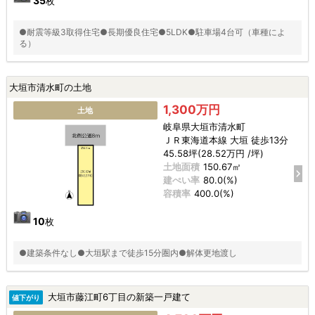
35
枚
●耐震等級3取得住宅●長期優良住宅●5LDK●駐車場4台可（車種によ
る）
大垣市清水町の土地
1,300万円
土地
岐阜県大垣市清水町
ＪＲ東海道本線 大垣 徒歩13分
45.58坪(28.52万円 /坪)
土地面積
150.67㎡
建ぺい率
80.0(%)
容積率
400.0(%)
10
枚
●建築条件なし●大垣駅まで徒歩15分圏内●解体更地渡し
大垣市藤江町6丁目の新築一戸建て
値下がり