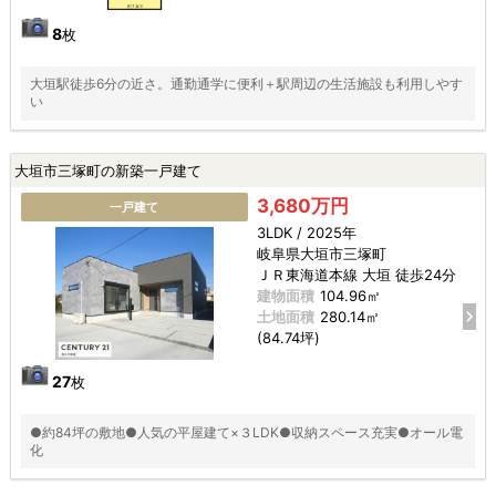
8
枚
大垣駅徒歩6分の近さ。通勤通学に便利＋駅周辺の生活施設も利用しやす
い
大垣市三塚町の新築一戸建て
3,680万円
一戸建て
3LDK / 2025年
岐阜県大垣市三塚町
ＪＲ東海道本線 大垣 徒歩24分
建物面積
104.96㎡
土地面積
280.14㎡
(84.74坪)
27
枚
●約84坪の敷地●人気の平屋建て×３LDK●収納スペース充実●オール電
化