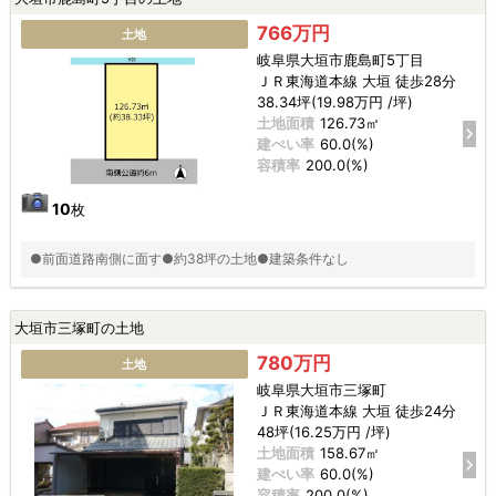
766万円
土地
岐阜県大垣市鹿島町5丁目
ＪＲ東海道本線 大垣 徒歩28分
38.34坪(19.98万円 /坪)
土地面積
126.73㎡
建ぺい率
60.0(%)
容積率
200.0(%)
10
枚
●前面道路南側に面す●約38坪の土地●建築条件なし
大垣市三塚町の土地
780万円
土地
岐阜県大垣市三塚町
ＪＲ東海道本線 大垣 徒歩24分
48坪(16.25万円 /坪)
土地面積
158.67㎡
建ぺい率
60.0(%)
容積率
200.0(%)