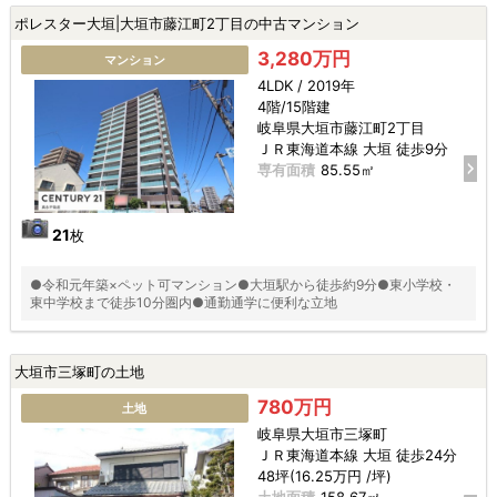
ポレスター大垣|大垣市藤江町2丁目の中古マンション
3,280万円
マンション
4LDK / 2019年
4階/15階建
岐阜県大垣市藤江町2丁目
ＪＲ東海道本線 大垣 徒歩9分
専有面積
85.55㎡
21
枚
●令和元年築×ペット可マンション●大垣駅から徒歩約9分●東小学校・
東中学校まで徒歩10分圏内●通勤通学に便利な立地
大垣市三塚町の土地
780万円
土地
岐阜県大垣市三塚町
ＪＲ東海道本線 大垣 徒歩24分
48坪(16.25万円 /坪)
土地面積
158.67㎡