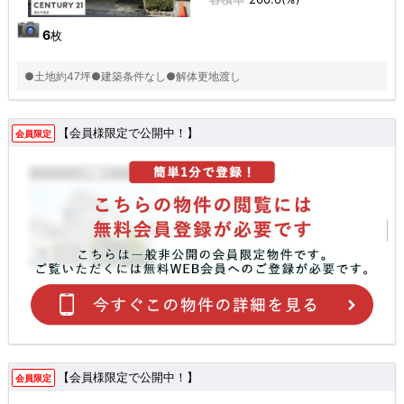
6
枚
●土地約47坪●建築条件なし●解体更地渡し
【会員様限定で公開中！】
会員限定
【会員様限定で公開中！】
会員限定