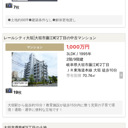
7
枚
●土地約66坪●建築条件なし●解体更地渡し
レールシティ大垣|大垣市藤江町2丁目の中古マンション
1,000万円
マンション
3LDK / 1995年
2階/9階建
岐阜県大垣市藤江町2丁目
ＪＲ東海道本線 大垣 徒歩10分
専有面積
70.74㎡
19
枚
大垣駅から徒歩約10分！教育施設が徒歩15分内に整う充実の子育て環
境！通勤・通学に便利な立地です！
大垣市鹿島町5丁目の土地