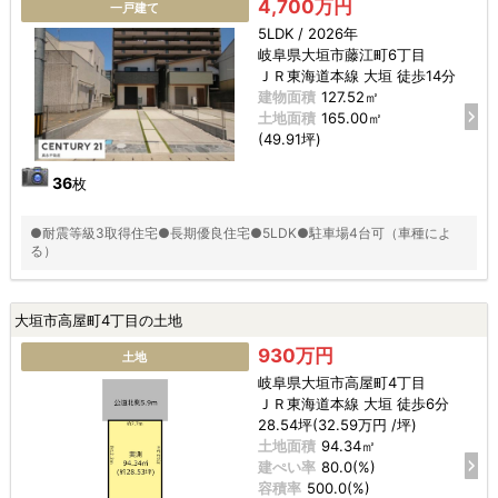
4,700万円
一戸建て
5LDK / 2026年
岐阜県大垣市藤江町6丁目
ＪＲ東海道本線 大垣 徒歩14分
建物面積
127.52㎡
土地面積
165.00㎡
(49.91坪)
36
枚
●耐震等級3取得住宅●長期優良住宅●5LDK●駐車場4台可（車種によ
る）
大垣市高屋町4丁目の土地
930万円
土地
岐阜県大垣市高屋町4丁目
ＪＲ東海道本線 大垣 徒歩6分
28.54坪(32.59万円 /坪)
土地面積
94.34㎡
建ぺい率
80.0(%)
容積率
500.0(%)