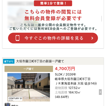
大垣市藤江町6丁目の新築一戸建て
値下がり
4,700万円
一戸建て
5LDK / 2026年
岐阜県大垣市藤江町6丁目
ＪＲ東海道本線 大垣 徒歩14分
建物面積
127.52㎡
土地面積
164.10㎡
(49.64坪)