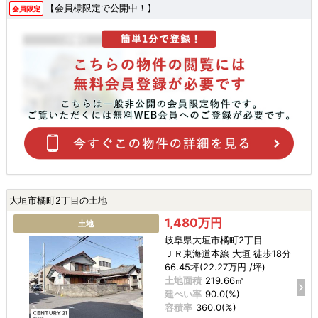
【会員様限定で公開中！】
会員限定
大垣市橘町2丁目の土地
1,480万円
土地
岐阜県大垣市橘町2丁目
ＪＲ東海道本線 大垣 徒歩18分
66.45坪(22.27万円 /坪)
土地面積
219.66㎡
建ぺい率
90.0(%)
容積率
360.0(%)