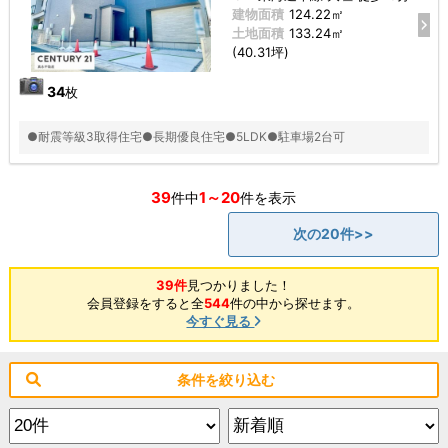
建物面積
124.22㎡
土地面積
133.24㎡
(40.31坪)
34
枚
●耐震等級3取得住宅●長期優良住宅●5LDK●駐車場2台可
39
1～20
件中
件を表示
次の20件>>
39件
見つかりました！
会員登録をすると全
544
件の中から探せます。
今すぐ見る
条件を絞り込む