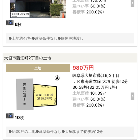
建ぺい率
60.0(%)
容積率
200.0(%)
6
枚
●土地約47坪●建築条件なし●解体更地渡し
大垣市藤江町2丁目の土地
980万円
土地
岐阜県大垣市藤江町2丁目
ＪＲ東海道本線 大垣 徒歩12分
30.58坪(32.05万円 /坪)
土地面積
101.09㎡
建ぺい率
60.0(%)
容積率
200.0(%)
10
枚
●約30坪の土地●建築条件なし●大垣駅まで徒歩約12分