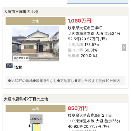
大垣市三塚町の土地
1,080万円
土地
岐阜県大垣市三塚町
ＪＲ東海道本線 大垣 徒歩24分
52.5坪(20.57万円 /坪)
土地面積
173.57㎡
建ぺい率
60.0(%)
容積率
200.0(%)
15
枚
●約52坪の敷地●建築条件なし●更地渡し●東小学校まで徒歩10分圏内
大垣市鹿島町2丁目の土地
850万円
土地
岐阜県大垣市鹿島町2丁目
ＪＲ東海道本線 大垣 徒歩26分
40.92坪(20.77万円 /坪)