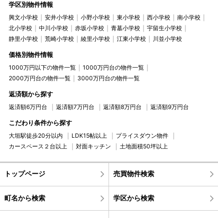
学区別物件情報
興文小学校
安井小学校
小野小学校
東小学校
西小学校
南小学校
北小学校
中川小学校
赤坂小学校
青墓小学校
宇留生小学校
静里小学校
荒崎小学校
綾里小学校
江東小学校
川並小学校
価格別物件情報
1000万円以下の物件一覧
1000万円台の物件一覧
2000万円台の物件一覧
3000万円台の物件一覧
返済額から探す
返済額6万円台
返済額7万円台
返済額8万円台
返済額9万円台
こだわり条件から探す
大垣駅徒歩20分以内
LDK15帖以上
プライスダウン物件
カースペース２台以上
対面キッチン
土地面積50坪以上
トップページ
売買物件検索
町名から検索
学区から検索