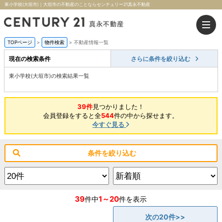
東小学校(大垣市)｜大垣市の不動産のことならセンチュリー21真永不動産
TOPページ
>
物件検索
>
不動産情報一覧
現在の検索条件
さらに条件を絞り込む
東小学校(大垣市)の検索結果一覧
39件
見つかりました！
会員登録をすると全
544
件の中から探せます。
今すぐ見る
条件を絞り込む
39
1～20
件中
件を表示
次の20件>>