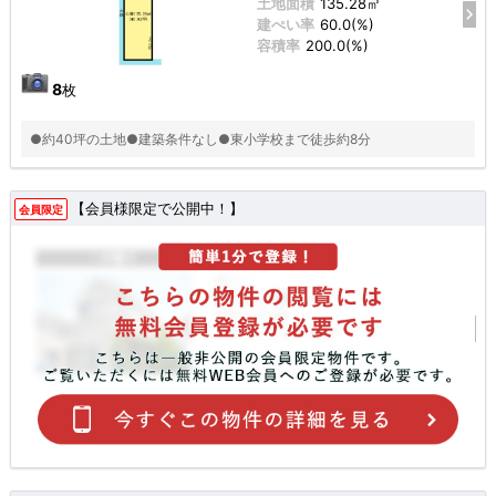
土地面積
135.28㎡
建ぺい率
60.0(%)
容積率
200.0(%)
8
枚
●約40坪の土地●建築条件なし●東小学校まで徒歩約8分
【会員様限定で公開中！】
会員限定