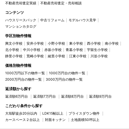
不動産売却査定実績
不動産売却査定・売却相談
コンテンツ
ハウスリースバック
中古リフォーム
モデルハウス見学
マンションカタログ
学区別物件情報
興文小学校
安井小学校
小野小学校
東小学校
西小学校
南小学校
北小学校
中川小学校
赤坂小学校
青墓小学校
宇留生小学校
静里小学校
荒崎小学校
綾里小学校
江東小学校
川並小学校
価格別物件情報
1000万円以下の物件一覧
1000万円台の物件一覧
2000万円台の物件一覧
3000万円台の物件一覧
返済額から探す
返済額6万円台
返済額7万円台
返済額8万円台
返済額9万円台
こだわり条件から探す
大垣駅徒歩20分以内
LDK15帖以上
プライスダウン物件
カースペース２台以上
対面キッチン
土地面積50坪以上