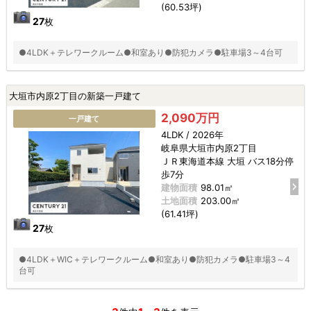
(60.53坪)
27
枚
●4LDK＋テレワークルーム●和室あり●防犯カメラ●駐車場3～4台可
大垣市内原2丁目の新築一戸建て
2,090万円
一戸建て
4LDK / 2026年
岐阜県大垣市内原2丁目
ＪＲ東海道本線 大垣 バス18分停
歩7分
建物面積
98.01㎡
土地面積
203.00㎡
(61.41坪)
27
枚
●4LDK＋WIC＋テレワークルーム●和室あり●防犯カメラ●駐車場3～4
台可