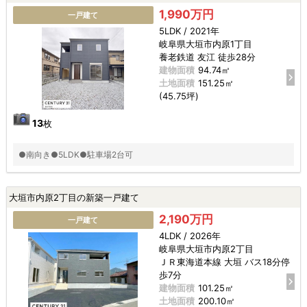
1,990万円
一戸建て
5LDK / 2021年
岐阜県大垣市内原1丁目
養老鉄道 友江 徒歩28分
建物面積
94.74㎡
土地面積
151.25㎡
(45.75坪)
13
枚
●南向き●5LDK●駐車場2台可
大垣市内原2丁目の新築一戸建て
2,190万円
一戸建て
4LDK / 2026年
岐阜県大垣市内原2丁目
ＪＲ東海道本線 大垣 バス18分停
歩7分
建物面積
101.25㎡
土地面積
200.10㎡