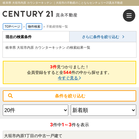
岐阜県 大垣市内原 カウンターキッチン ｜大垣市の不動産のことならセンチュリー21真永不動産
TOPページ
>
物件検索
>
不動産情報一覧
現在の検索条件
さらに条件を絞り込む
岐阜県 大垣市内原 カウンターキッチン の検索結果一覧
3件
見つかりました！
会員登録をすると全
544
件の中から探せます。
今すぐ見る
条件を絞り込む
3
1～3
件中
件を表示
大垣市内原1丁目の中古一戸建て