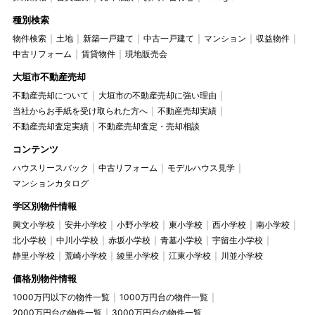
種別検索
物件検索
土地
新築一戸建て
中古一戸建て
マンション
収益物件
中古リフォーム
賃貸物件
現地販売会
大垣市不動産売却
不動産売却について
大垣市の不動産売却に強い理由
当社からお手紙を受け取られた方へ
不動産売却実績
不動産売却査定実績
不動産売却査定・売却相談
コンテンツ
ハウスリースバック
中古リフォーム
モデルハウス見学
マンションカタログ
学区別物件情報
興文小学校
安井小学校
小野小学校
東小学校
西小学校
南小学校
北小学校
中川小学校
赤坂小学校
青墓小学校
宇留生小学校
静里小学校
荒崎小学校
綾里小学校
江東小学校
川並小学校
価格別物件情報
1000万円以下の物件一覧
1000万円台の物件一覧
2000万円台の物件一覧
3000万円台の物件一覧