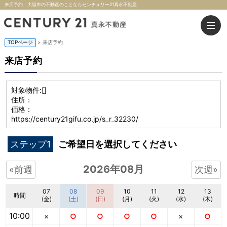
来店予約｜大垣市の不動産のことならセンチュリー21真永不動産
TOPページ
> 来店予約
来店予約
対象物件:
[]
住所：
価格：
https://century21gifu.co.jp/s_r_32230/
ステップ1
ご希望日を選択してください
2026年08月
«前週
次週»
07
08
09
10
11
12
13
時間
(金)
(土)
(日)
(月)
(火)
(水)
(木)
10:00
×
○
○
○
○
×
○