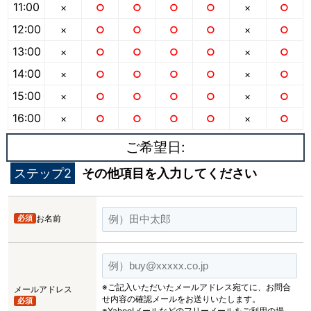
11:00
×
○
○
○
○
×
○
12:00
×
○
○
○
○
×
○
13:00
×
○
○
○
○
×
○
14:00
×
○
○
○
○
×
○
15:00
×
○
○
○
○
×
○
16:00
×
○
○
○
○
×
○
ご希望日:
ステップ2
その他項目を入力してください
必須
お名前
※ご記入いただいたメールアドレス宛てに、お問合
メールアドレス
せ内容の確認メールをお送りいたします。
必須
※Yahoo!メールなどのフリーメールをご利用の場