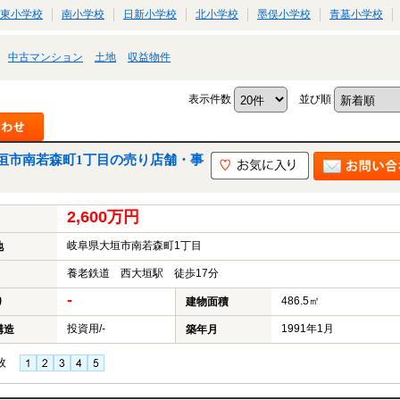
東小学校
南小学校
日新小学校
北小学校
墨俣小学校
青墓小学校
中古マンション
土地
収益物件
表示件数
並び順
垣市南若森町1丁目の売り店舗・事
2,600万円
岐阜県大垣市南若森町1丁目
地
養老鉄道 西大垣駅 徒歩17分
-
486.5㎡
り
建物面積
投資用/-
1991年1月
構造
築年月
枚