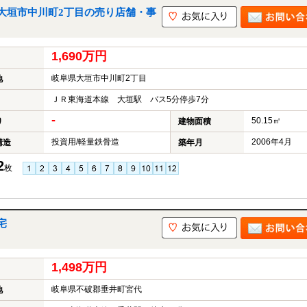
大垣市中川町2丁目の売り店舗・事
1,690万円
岐阜県大垣市中川町2丁目
地
ＪＲ東海道本線 大垣駅 バス5分停歩7分
-
50.15㎡
り
建物面積
投資用/軽量鉄骨造
2006年4月
構造
築年月
2
枚
宅
1,498万円
岐阜県不破郡垂井町宮代
地