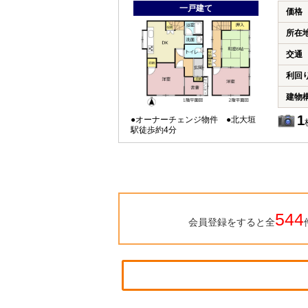
一戸建て
価格
所在
交通
利回
建物
1
●オーナーチェンジ物件 ●北大垣
駅徒歩約4分
544
会員登録をすると全