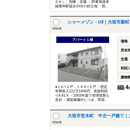
ＤＫ）、別棟：店舗 ・JR東海道本
線垂井駅徒歩10分の好立地 ・想定
年間収入624万4000円、表面利回
り10.8％
シャーメゾン・DⅡ｜大垣市新町
check
アパート１棟
価格
所在
交通
利回
建物
4
●１Ｋ×２戸，１ＤＫ×２戸 ・想定
年間収入221万1840円、表面利回
り6.91％ ・2003年築で管理状態も
良好 ・満室稼働中につき、即収入
が見込めます
大垣市笠木町 中古一戸建て｜大
check