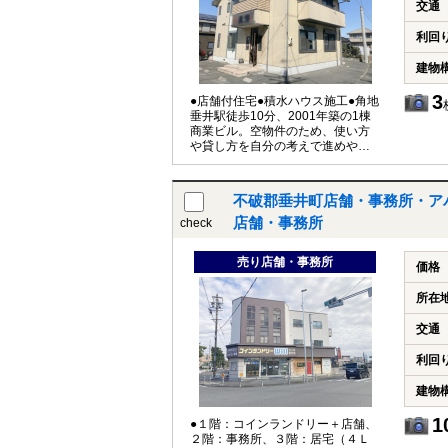
交通
利回
建物
3
●店舗付住宅●積水ハウス施工●角地
垂井駅徒歩10分、2001年築の1棟
商業ビル。空物件のため、使い方
や貸し方を自分の考えで進めやす
い一棟です。 ・JR東海東海道本線
「垂井」駅から徒歩10分で、通い
やすい立地 ・1棟まるごと所有で
不破郡垂井町店舗・事務所・ア
き、運用の方針を立てやすい物件
種別 ・2001年12月築で、建物の年
店舗・事務所
check
代がはっきりしていて検討しやす
い ・現在は空のため、入居者募集
売り店舗・事務所
や自社利用など、計画を立てて動
価格
ける ・販売価格1680万円で、初期
費用の見通しを立てやすい価格帯
所在
交通
利回
建物
1
●１階：コインランドリー＋店舗、
２階：事務所、３階：居宅（４Ｌ