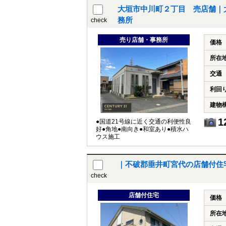
大垣市中川町２丁目 売店舗｜
務所
check
売り店舗・事務所
価格
所在
交通
利回
建物
1
●国道21号線に近く交通の利便性良
好●角地●南向き●和室あり●積水ハ
ウス施工
｜不破郡垂井町宮代の店舗付住
check
店舗付住宅
価格
所在