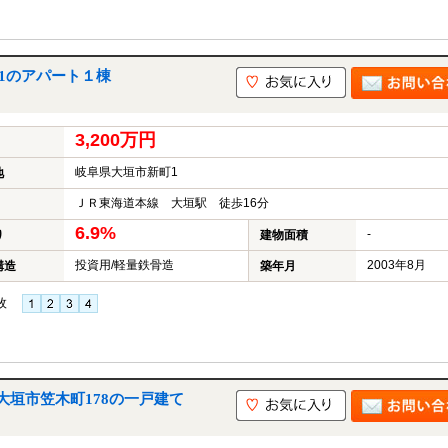
1のアパート１棟
3,200万円
岐阜県大垣市新町1
地
ＪＲ東海道本線 大垣駅 徒歩16分
6.9%
-
り
建物面積
投資用/軽量鉄骨造
2003年8月
構造
築年月
枚
垣市笠木町178の一戸建て