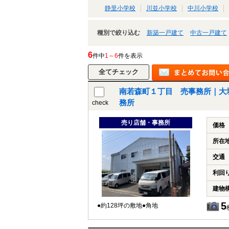
静里小学校
川並小学校
中川小学校
種別で絞り込む
新築一戸建て
中古一戸建て
6
件中
1～6
件を表示
南若森町１丁目 売事務所｜大
務所
check
売り店舗・事務所
価格
所在
交通
利回
建物
5
●約128坪の敷地●角地