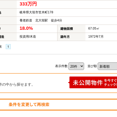
333万円
岐阜県大垣市笠木町178
地
養老鉄道 北大垣駅 徒歩4分
18.0%
67.05㎡
り
建物面積
投資用/木造
1972年7月
構造
築年月
枚
表示件数
並び順
件の中から探せます。