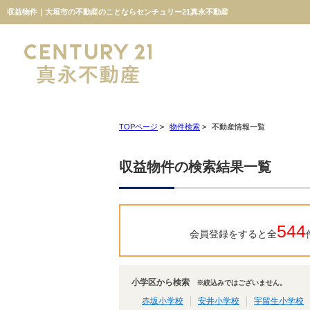
収益物件｜大垣市の不動産のことならセンチュリー21真永不動産
TOPページ
>
物件検索
>
不動産情報一覧
収益物件の検索結果一覧
544
会員登録をすると全
小学区から検索
※絞込みではございません。
赤坂小学校
安井小学校
宇留生小学校