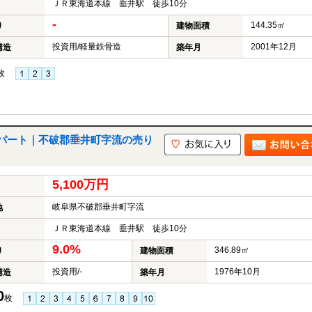
ＪＲ東海道本線 垂井駅 徒歩10分
-
144.35㎡
り
建物面積
投資用/軽量鉄骨造
2001年12月
構造
築年月
枚
パート｜不破郡垂井町字流の売り
5,100万円
岐阜県不破郡垂井町字流
地
ＪＲ東海道本線 垂井駅 徒歩10分
9.0%
346.89㎡
り
建物面積
投資用/-
1976年10月
構造
築年月
0
枚