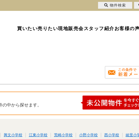
物件検索
買いたい
売りたい
現地販売会
スタッフ紹介
お客様の
件の中から探せます。
興文小学校
江東小学校
荒崎小学校
小野小学校
西小学校
綾里小