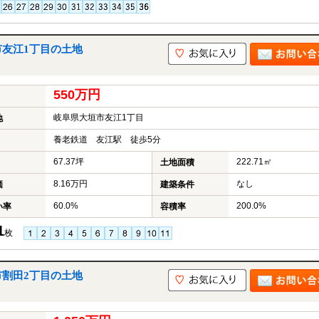
市友江1丁目の土地
550万円
岐阜県大垣市友江1丁目
地
養老鉄道 友江駅 徒歩5分
67.37坪
222.71㎡
土地面積
8.16万円
なし
価
建築条件
60.0%
200.0%
い率
容積率
1
枚
市割田2丁目の土地