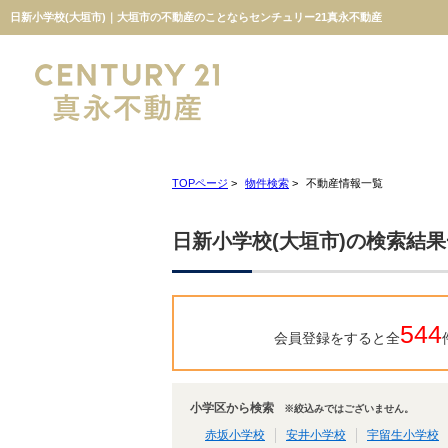
日新小学校(大垣市)｜大垣市の不動産のことならセンチュリー21真永不動産
TOPページ
>
物件検索
>
不動産情報一覧
日新小学校(大垣市)の検索結
544
会員登録をすると全
小学区から検索
※絞込みではございません。
赤坂小学校
安井小学校
宇留生小学校