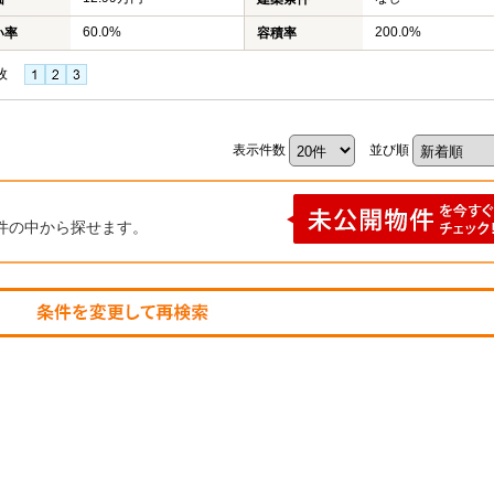
60.0%
200.0%
い率
容積率
枚
表示件数
並び順
件の中から探せます。