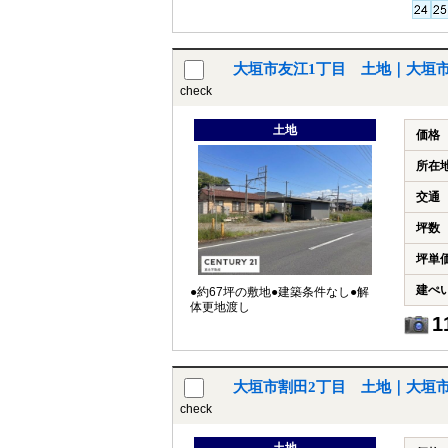
大垣市友江1丁目 土地｜大垣
check
土地
価格
所在
交通
坪数
坪単
建ぺ
●約67坪の敷地●建築条件なし●解
体更地渡し
1
大垣市割田2丁目 土地｜大垣
check