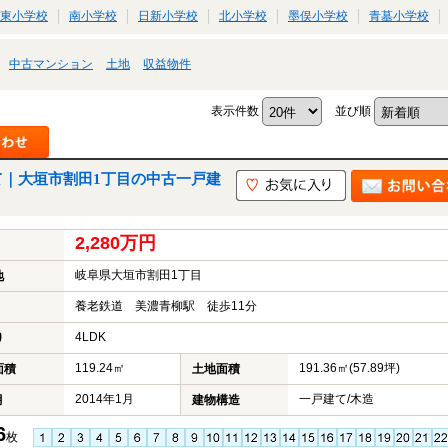
東小学校
南小学校
日新小学校
北小学校
墨俣小学校
青墓小学校
中古マンション
土地
収益物件
表示件数
並び順
て｜大垣市割田1丁目の中古一戸建
2,280万円
岐阜県大垣市割田1丁目
地
養老鉄道 美濃青柳駅 徒歩11分
4LDK
り
119.24㎡
191.36㎡(57.89坪)
面積
土地面積
2014年1月
一戸建て/木造
月
建物構造
6
枚