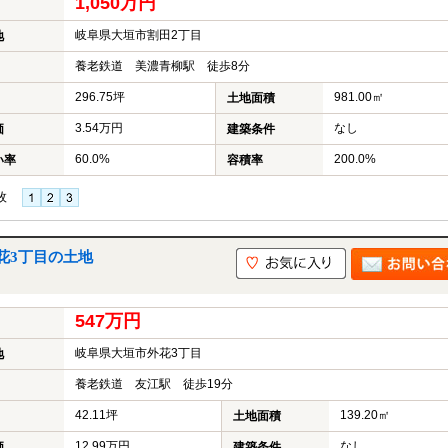
1,050万円
岐阜県大垣市割田2丁目
地
養老鉄道 美濃青柳駅 徒歩8分
296.75坪
981.00㎡
土地面積
3.54万円
なし
価
建築条件
60.0%
200.0%
い率
容積率
枚
花3丁目の土地
547万円
岐阜県大垣市外花3丁目
地
養老鉄道 友江駅 徒歩19分
42.11坪
139.20㎡
土地面積
12.99万円
なし
価
建築条件