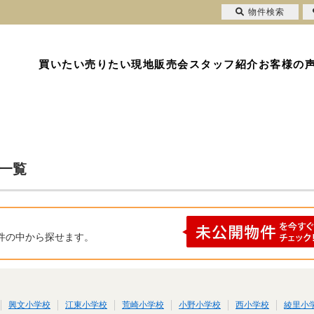
物件検索
買いたい
売りたい
現地販売会
スタッフ紹介
お客様の
果一覧
件の中から探せます。
興文小学校
江東小学校
荒崎小学校
小野小学校
西小学校
綾里小