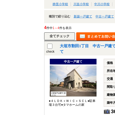
静里小学校
川並小学校
中川小学校
種別で絞り込む
新築一戸建て
中古一戸建て
4
件中
1～4
件を表示
大垣市割田1丁目 中古一戸建
て
check
中古一戸建て
価格
所在
交通
間取
建物
●４ＬＤＫ＋ＷＩＣ＋ＳＣＬ●駐車
築年
場３台可●タマホームの家
3