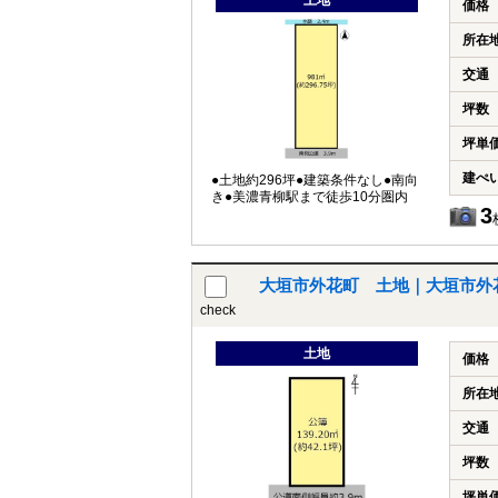
土地
価格
所在
交通
坪数
坪単
建ぺ
●土地約296坪●建築条件なし●南向
き●美濃青柳駅まで徒歩10分圏内
3
大垣市外花町 土地｜大垣市外
check
土地
価格
所在
交通
坪数
坪単