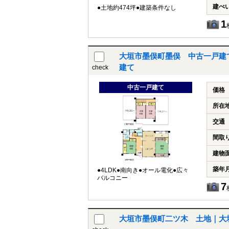
建ぺ
●土地約474坪●建築条件なし
1
大垣市墨俣町墨俣 中古一戸建
建て
check
中古一戸建て
価格
所在
交通
間取
建物
築年
●4LDK●南向き●オール電化●広々
バルコニー
7
大垣市墨俣町二ツ木 土地｜大