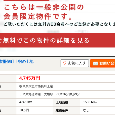
市墨俣町上宿の土地
4,745万円
岐阜県大垣市墨俣町上宿
地
ＪＲ東海道本線 大垣駅 バス26分停歩9分
474.53坪
1568.68㎡
土地面積
10万円
なし
価
建築条件