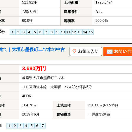
521.92坪
1725.34㎡
土地面積
7.05万円
なし
価
建築条件
60.0%
200.0%
い率
容積率
5
枚
建て｜大垣市墨俣町二ツ木の中古
3,680万円
岐阜県大垣市墨俣町二ツ木
地
ＪＲ東海道本線 大垣駅 バス23分停歩5分
4LDK
り
164.78㎡
210.00㎡(63.53坪)
面積
土地面積
2019年6月
一戸建て/木造
月
建物構造
枚