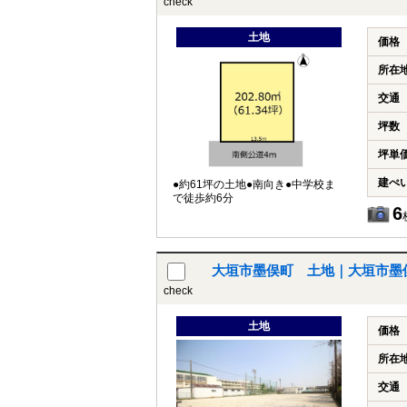
check
土地
価格
所在
交通
坪数
坪単
建ぺ
●約61坪の土地●南向き●中学校ま
で徒歩約6分
6
大垣市墨俣町 土地｜大垣市墨
check
土地
価格
所在
交通