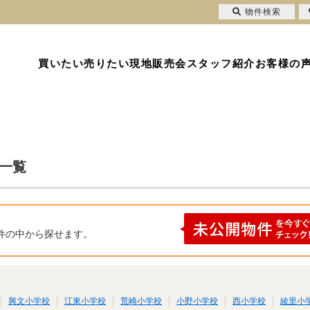
物件検索
買いたい
売りたい
現地販売会
スタッフ紹介
お客様の
果一覧
件の中から探せます。
興文小学校
江東小学校
荒崎小学校
小野小学校
西小学校
綾里小