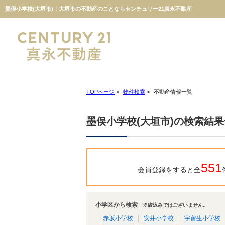
墨俣小学校(大垣市)｜大垣市の不動産のことならセンチュリー21真永不動産
TOPページ
>
物件検索
>
不動産情報一覧
墨俣小学校(大垣市)の検索結
551
会員登録をすると全
小学区から検索
※絞込みではございません。
赤坂小学校
安井小学校
宇留生小学校