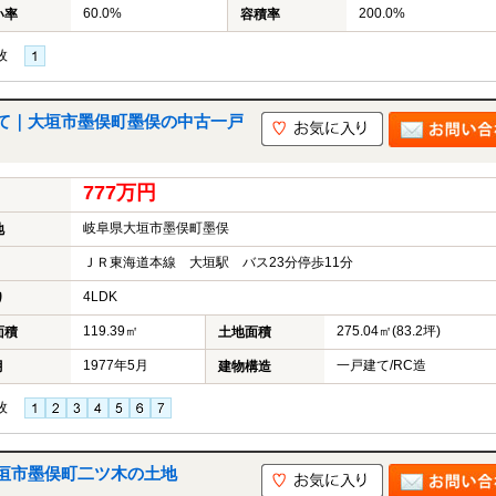
60.0%
200.0%
い率
容積率
枚
て｜大垣市墨俣町墨俣の中古一戸
777万円
岐阜県大垣市墨俣町墨俣
地
ＪＲ東海道本線 大垣駅 バス23分停歩11分
4LDK
り
119.39㎡
275.04㎡(83.2坪)
面積
土地面積
1977年5月
一戸建て/RC造
月
建物構造
枚
垣市墨俣町二ツ木の土地