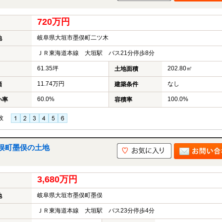
720万円
岐阜県大垣市墨俣町二ツ木
地
ＪＲ東海道本線 大垣駅 バス21分停歩8分
61.35坪
202.80㎡
土地面積
11.74万円
なし
価
建築条件
60.0%
100.0%
い率
容積率
枚
俣町墨俣の土地
3,680万円
岐阜県大垣市墨俣町墨俣
地
ＪＲ東海道本線 大垣駅 バス23分停歩4分