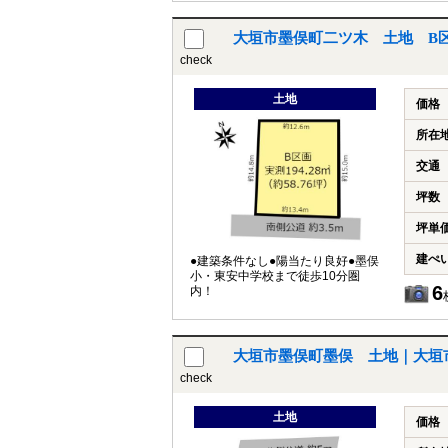
大垣市墨俣町二ツ木 土地 B
check
土地
価格
所在
交通
坪数
坪単
建ぺ
●建築条件なし●陽当たり良好●墨俣
小・東安中学校まで徒歩10分圏
6
内！
大垣市墨俣町墨俣 土地｜大垣
check
土地
価格