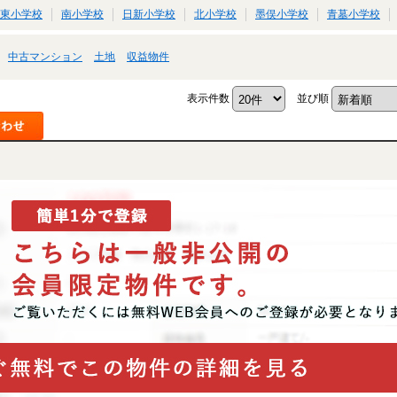
東小学校
南小学校
日新小学校
北小学校
墨俣小学校
青墓小学校
中古マンション
土地
収益物件
表示件数
並び順