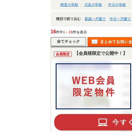
静里小学校
川並小学校
中川小学校
種別で絞り込む
新築一戸建て
中古一戸建て
16
件中
1～16
件を表示
【会員様限定で公開中！】
会員限定