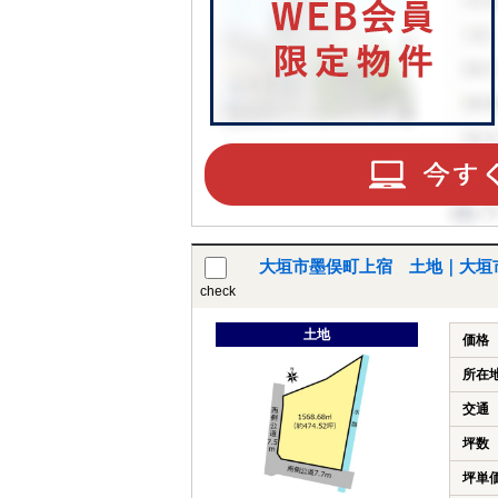
大垣市墨俣町上宿 土地｜大垣
check
土地
価格
所在
交通
坪数
坪単