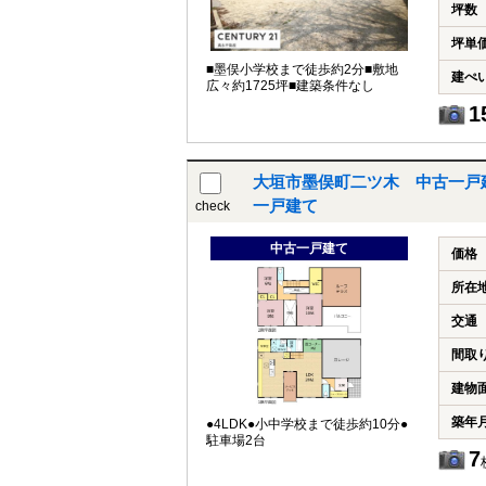
坪数
坪単
■墨俣小学校まで徒歩約2分■敷地
建ぺ
広々約1725坪■建築条件なし
1
大垣市墨俣町二ツ木 中古一戸
一戸建て
check
中古一戸建て
価格
所在
交通
間取
建物
築年
●4LDK●小中学校まで徒歩約10分●
駐車場2台
7