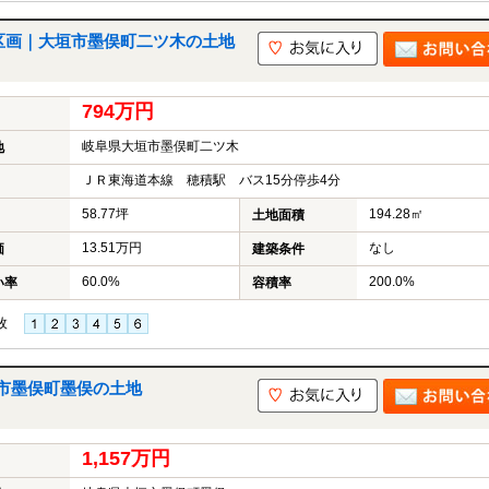
区画｜大垣市墨俣町二ツ木の土地
794万円
岐阜県大垣市墨俣町二ツ木
地
ＪＲ東海道本線 穂積駅 バス15分停歩4分
58.77坪
194.28㎡
土地面積
13.51万円
なし
価
建築条件
60.0%
200.0%
い率
容積率
枚
市墨俣町墨俣の土地
1,157万円