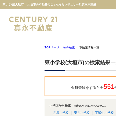
東小学校(大垣市)｜大垣市の不動産のことならセンチュリー21真永不動産
TOPページ
>
物件検索
>
不動産情報一覧
東小学校(大垣市)の検索結果一
551
会員登録をすると全
小学区から検索
※絞込みではございません。
赤坂小学校
安井小学校
宇留生小学校