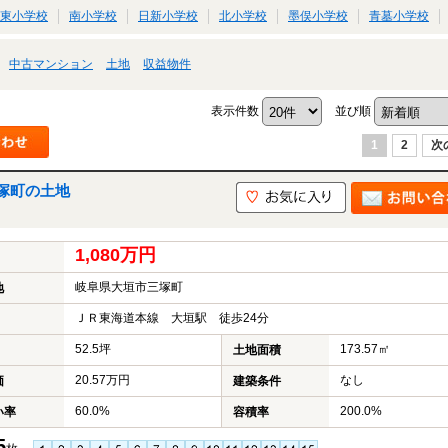
東小学校
南小学校
日新小学校
北小学校
墨俣小学校
青墓小学校
中古マンション
土地
収益物件
表示件数
並び順
1
2
次
塚町の土地
1,080万円
岐阜県大垣市三塚町
地
ＪＲ東海道本線 大垣駅 徒歩24分
52.5坪
173.57㎡
土地面積
20.57万円
なし
価
建築条件
60.0%
200.0%
い率
容積率
5