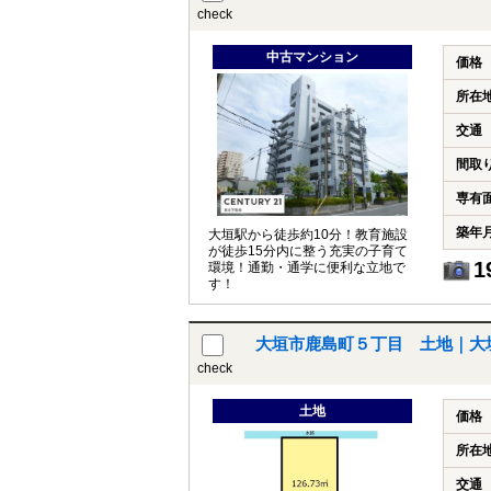
check
中古マンション
価格
所在
交通
間取
専有
築年
大垣駅から徒歩約10分！教育施設
が徒歩15分内に整う充実の子育て
1
環境！通勤・通学に便利な立地で
す！
大垣市鹿島町５丁目 土地｜大
check
土地
価格
所在
交通