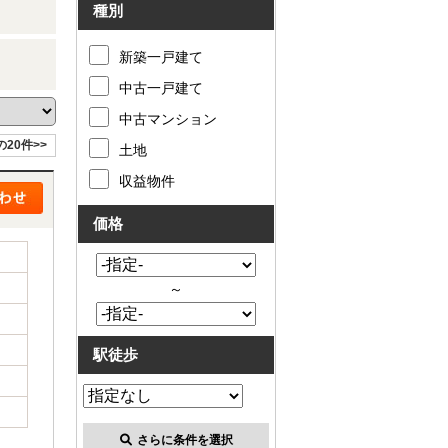
種別
新築一戸建て
中古一戸建て
中古マンション
の20件>>
土地
収益物件
価格
～
駅徒歩
さらに条件を選択