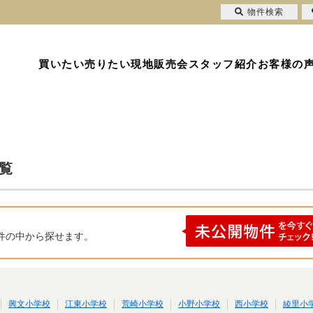
物件検索
買いたい
売りたい
現地販売会
スタッフ紹介
お客様の
覧
件の中から探せます。
興文小学校
江東小学校
荒崎小学校
小野小学校
西小学校
綾里小