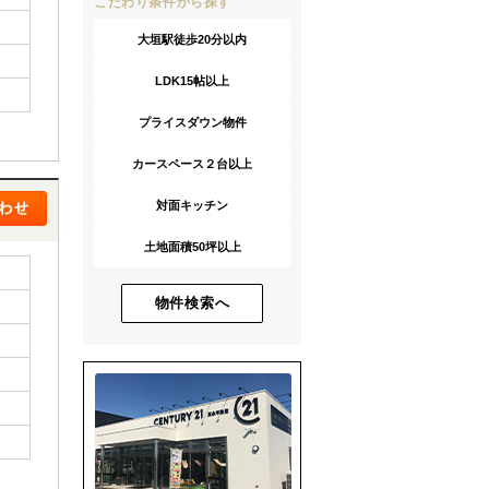
こだわり条件から探す
大垣駅徒歩20分以内
LDK15帖以上
プライスダウン物件
カースペース２台以上
対面キッチン
土地面積50坪以上
物件検索へ