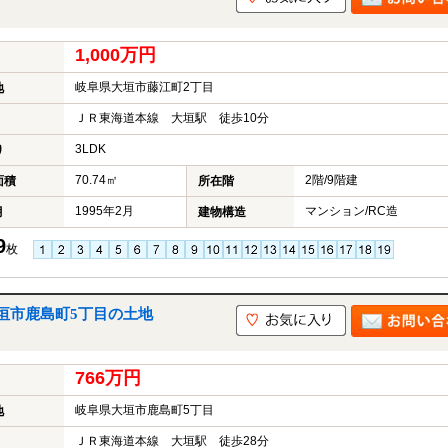
1,000万円
岐阜県大垣市藤江町2丁目
地
ＪＲ東海道本線 大垣駅 徒歩10分
3LDK
り
70.74㎡
2階/9階建
面積
所在階
1995年2月
マンション/RC造
月
建物構造
9
枚
垣市鹿島町5丁目の土地
766万円
岐阜県大垣市鹿島町5丁目
地
ＪＲ東海道本線 大垣駅 徒歩28分