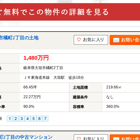
市橘町2丁目の土地
1,480万円
岐阜県大垣市橘町2丁目
地
ＪＲ東海道本線 大垣駅 徒歩18分
66.45坪
219.66㎡
土地面積
22.27万円
なし
価
建築条件
90.0%
360.0%
い率
容積率
枚
町2丁目の中古マンション