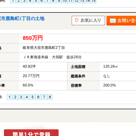
枚
垣市鹿島町2丁目の土地
850万円
岐阜県大垣市鹿島町2丁目
地
ＪＲ東海道本線 大垣駅 徒歩26分
40.92坪
135.28㎡
土地面積
20.77万円
なし
価
建築条件
60.0%
200.0%
い率
容積率
枚