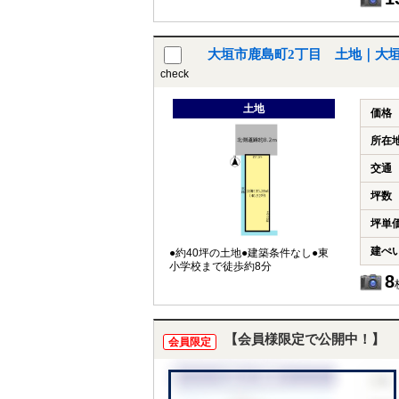
大垣市鹿島町2丁目 土地｜大
check
土地
価格
所在
交通
坪数
坪単
建ぺ
●約40坪の土地●建築条件なし●東
小学校まで徒歩約8分
8
【会員様限定で公開中！】
会員限定