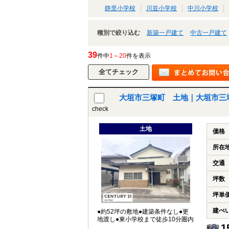
静里小学校
川並小学校
中川小学校
種別で絞り込む
新築一戸建て
中古一戸建て
39
件中
1～20
件を表示
大垣市三塚町 土地｜大垣市三
check
土地
価格
所在
交通
坪数
坪単
建ぺ
●約52坪の敷地●建築条件なし●更
地渡し●東小学校まで徒歩10分圏内
1