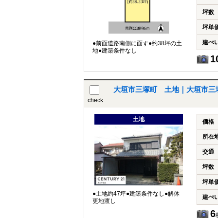
坪数
坪単
建ぺ
●前面道路南側に面す●約38坪の土
地●建築条件なし
1
大垣市三塚町 土地｜大垣市三
check
土地
価格
所在
交通
坪数
坪単
●土地約47坪●建築条件なし●解体
建ぺ
更地渡し
6