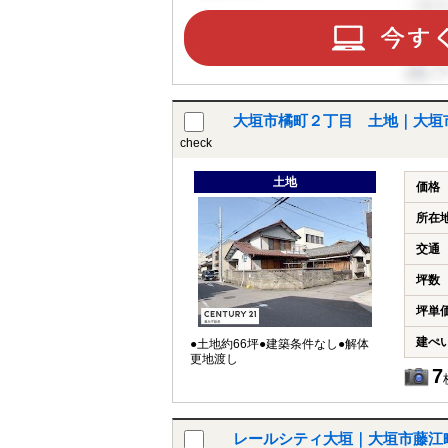
大垣市橘町２丁目 土地｜大垣
check
土地
価格
所在
交通
坪数
坪単
建ぺ
●土地約66坪●建築条件なし●解体
更地渡し
7
レールシティ大垣｜大垣市藤江