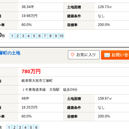
38.34坪
126.73㎡
土地面積
19.98万円
なし
価
建築条件
60.0%
200.0%
い率
容積率
0
枚
塚町の土地
780万円
岐阜県大垣市三塚町
地
ＪＲ東海道本線 大垣駅 徒歩24分
48坪
158.67㎡
土地面積
16.25万円
なし
価
建築条件
60.0%
200.0%
い率
容積率
枚