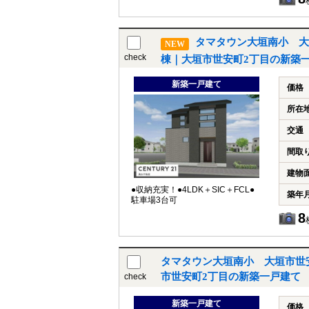
タマタウン大垣南小 大
NEW
check
棟｜大垣市世安町2丁目の新築
新築一戸建て
価格
所在
交通
間取
建物
●収納充実！●4LDK＋SIC＋FCL●
築年
駐車場3台可
8
タマタウン大垣南小 大垣市世
市世安町2丁目の新築一戸建て
check
新築一戸建て
価格