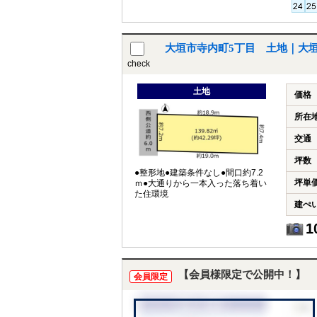
大垣市寺内町5丁目 土地｜大
check
土地
価格
所在
交通
坪数
●整形地●建築条件なし●間口約7.2
坪単
ｍ●大通りから一本入った落ち着い
た住環境
建ぺ
1
【会員様限定で公開中！】
会員限定