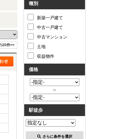
種別
新築一戸建て
中古一戸建て
中古マンション
の20件>>
土地
収益物件
価格
～
駅徒歩
さらに条件を選択