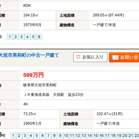
8DK
り
164.18㎡
289.05㎡(87.44坪)
面積
土地面積
1975年6月
一戸建て/木造
月
建物構造
枚
大垣市美和町の中古一戸建て
599万円
岐阜県大垣市美和町
地
ＪＲ東海道本線 大垣駅 徒歩23分
4K
り
73.25㎡
102.47㎡(31坪)
面積
土地面積
1960年1月
一戸建て/木造
月
建物構造
6
枚