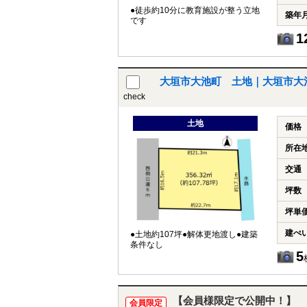
●徒歩約10分に教育施設が整う立地
築年
です
1
大垣市大池町 土地｜大垣市大
check
土地
価格
所在
交通
坪数
坪単
建ぺ
●土地約107坪●解体更地渡し●建築
条件なし
5
【会員様限定で公開中！】
会員限定