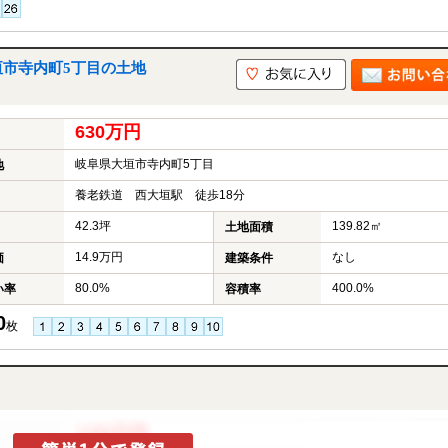
垣市寺内町5丁目の土地
630万円
岐阜県大垣市寺内町5丁目
地
養老鉄道 西大垣駅 徒歩18分
42.3坪
139.82㎡
土地面積
14.9万円
なし
価
建築条件
80.0%
400.0%
い率
容積率
0
枚