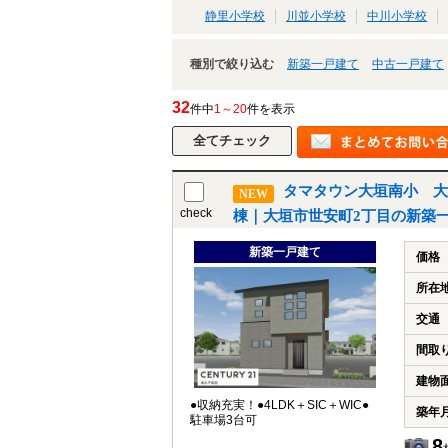
静里小学校
川並小学校
中川小学校
種別で絞り込む
新築一戸建て
中古一戸建て
32
件中
1～20
件を表示
タマタウン大垣南小 大
NEW
check
棟｜大垣市世安町2丁目の新築
新築一戸建て
価格
所在
交通
間取
建物
●収納充実！●4LDK＋SIC＋WIC●
築年
駐車場3台可
8