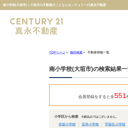
南小学校(大垣市)｜大垣市の不動産のことならセンチュリー21真永不動産
TOPページ
>
物件検索
>
不動産情報一覧
南小学校(大垣市)の検索結果一
551
会員登録をすると全
小学区から検索
※絞込みではございません。
赤坂小学校
安井小学校
宇留生小学校