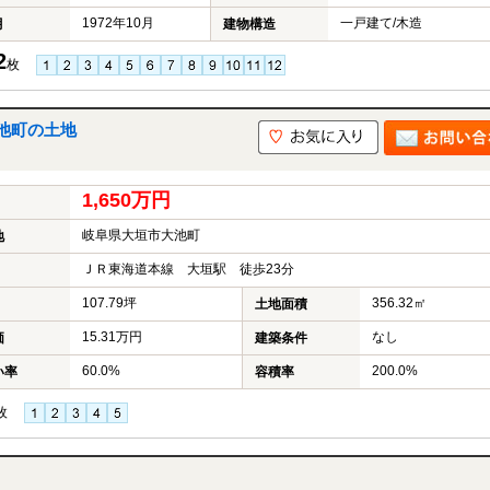
1972年10月
一戸建て/木造
月
建物構造
2
枚
池町の土地
1,650万円
岐阜県大垣市大池町
地
ＪＲ東海道本線 大垣駅 徒歩23分
107.79坪
356.32㎡
土地面積
15.31万円
なし
価
建築条件
60.0%
200.0%
い率
容積率
枚