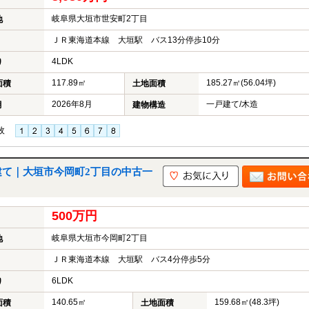
岐阜県大垣市世安町2丁目
地
ＪＲ東海道本線 大垣駅 バス13分停歩10分
4LDK
り
117.89㎡
185.27㎡(56.04坪)
面積
土地面積
2026年8月
一戸建て/木造
月
建物構造
枚
建て｜大垣市今岡町2丁目の中古一
500万円
岐阜県大垣市今岡町2丁目
地
ＪＲ東海道本線 大垣駅 バス4分停歩5分
6LDK
り
140.65㎡
159.68㎡(48.3坪)
面積
土地面積