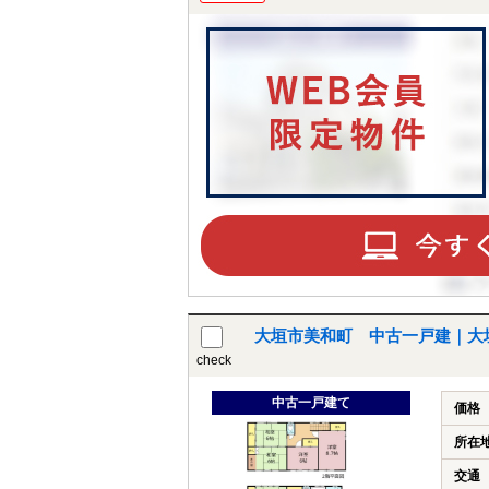
大垣市美和町 中古一戸建｜大
check
中古一戸建て
価格
所在
交通