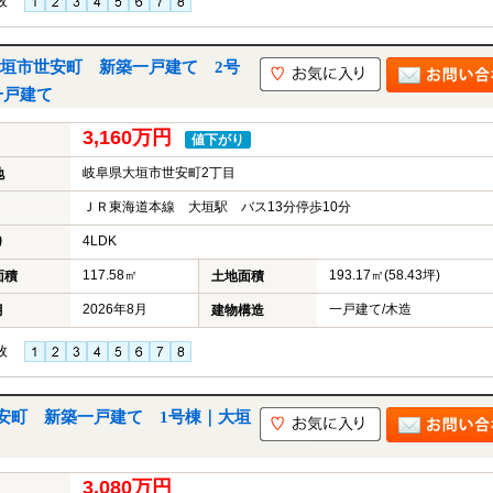
枚
垣市世安町 新築一戸建て 2号
一戸建て
3,160万円
値下がり
岐阜県大垣市世安町2丁目
地
ＪＲ東海道本線 大垣駅 バス13分停歩10分
4LDK
り
117.58㎡
193.17㎡(58.43坪)
面積
土地面積
2026年8月
一戸建て/木造
月
建物構造
枚
安町 新築一戸建て 1号棟｜大垣
3,080万円