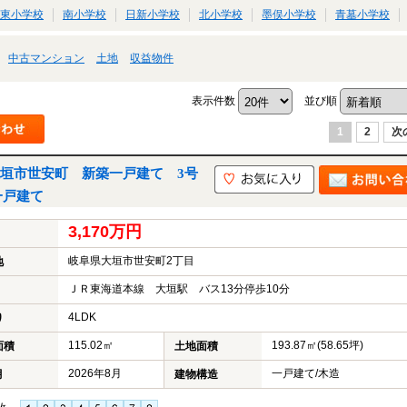
東小学校
南小学校
日新小学校
北小学校
墨俣小学校
青墓小学校
中古マンション
土地
収益物件
表示件数
並び順
1
2
次
垣市世安町 新築一戸建て 3号
一戸建て
3,170万円
岐阜県大垣市世安町2丁目
地
ＪＲ東海道本線 大垣駅 バス13分停歩10分
4LDK
り
115.02㎡
193.87㎡(58.65坪)
面積
土地面積
2026年8月
一戸建て/木造
月
建物構造