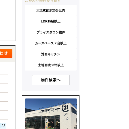
こだわり条件から探す
大垣駅徒歩20分以内
LDK15帖以上
プライスダウン物件
カースペース２台以上
対面キッチン
土地面積50坪以上
物件検索へ