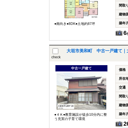
間取
建物
築年
●南向き●8DK●土地約87坪
6
大垣市美和町 中古一戸建て｜
check
中古一戸建て
価格
所在
交通
間取
建物
築年
●４Ｋ●教育施設が徒歩10分内に整
う充実の子育て環境
2