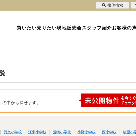
物件検索
買いたい
売りたい
現地販売会
スタッフ紹介
お客様の
覧
件の中から探せます。
興文小学校
江東小学校
荒崎小学校
小野小学校
西小学校
綾里小