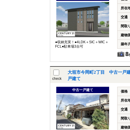
所在
交通
間取
建物
●収納充実！●4LDK＋SIC＋WIC＋
築年
FCL●駐車場3台可
8
大垣市今岡町2丁目 中古一戸
戸建て
check
中古一戸建て
価格
所在
交通
間取
建物