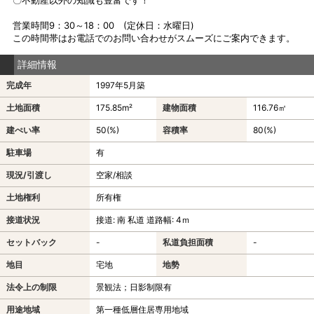
営業時間9：30～18：00 (定休日：水曜日)
この時間帯はお電話でのお問い合わせがスムーズにご案内できます。
詳細情報
完成年
1997年5月築
土地面積
175.85m²
建物面積
116.76㎡
建ぺい率
50(%)
容積率
80(%)
駐車場
有
現況/引渡し
空家/相談
土地権利
所有権
接道状況
接道: 南 私道 道路幅: 4ｍ
セットバック
-
私道負担面積
-
地目
宅地
地勢
法令上の制限
景観法；日影制限有
用途地域
第一種低層住居専用地域