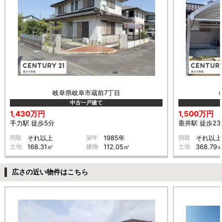
岐阜県岐阜市蔵前7丁目
中古一戸建て
1,430万円
1,500万円
手力駅 徒歩5分
垂井駅 徒歩23
間取
それ以上
築年
1985年
間取
それ以上
土地
168.31㎡
建物
112.05㎡
土地
368.79
広さの近い物件はこちら