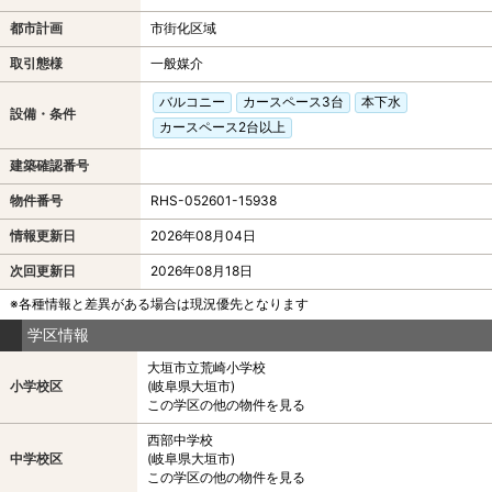
都市計画
市街化区域
取引態様
一般媒介
バルコニー
カースペース3台
本下水
設備・条件
カースペース2台以上
建築確認番号
物件番号
RHS-052601-15938
情報更新日
2026年08月04日
次回更新日
2026年08月18日
※各種情報と差異がある場合は現況優先となります
学区情報
大垣市立荒崎小学校
小学校区
(岐阜県大垣市)
この学区の他の物件を見る
西部中学校
中学校区
(岐阜県大垣市)
この学区の他の物件を見る