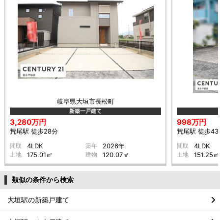
岐阜県大垣市長松町
新築一戸建て
3,280万円
998万円
荒尾駅 徒歩28分
荒尾駅 徒歩43
間取
4LDK
築年
2026年
間取
4LDK
土地
175.01㎡
建物
120.07㎡
土地
151.25㎡
類似の条件から検索
大垣駅の新築戸建て