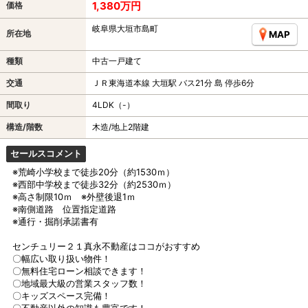
1,380万円
価格
岐阜県大垣市島町
所在地
MAP
種類
中古一戸建て
交通
ＪＲ東海道本線 大垣駅 バス21分 島 停歩6分
間取り
4LDK（-）
構造/階数
木造/地上2階建
セールスコメント
※荒崎小学校まで徒歩20分（約1530ｍ）
※西部中学校まで徒歩32分（約2530ｍ）
※高さ制限10ｍ ※外壁後退1ｍ
※南側道路 位置指定道路
※通行・掘削承諾書有
センチュリー２１真永不動産はココがおすすめ
〇幅広い取り扱い物件！
〇無料住宅ローン相談できます！
〇地域最大級の営業スタッフ数！
〇キッズスペース完備！
〇不動産以外の知識も豊富です！