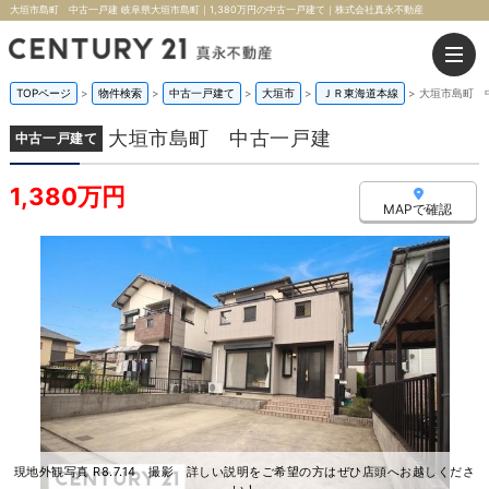
大垣市島町 中古一戸建 岐阜県大垣市島町｜1,380万円の中古一戸建て｜株式会社真永不動産
TOPページ
>
物件検索
>
中古一戸建て
>
大垣市
>
ＪＲ東海道本線
>
大垣市島町 
大垣市島町 中古一戸建
中古一戸建て
1,380万円
MAPで確認
現地外観写真 R8.7.14 撮影 詳しい説明をご希望の方はぜひ店頭へお越しくださ