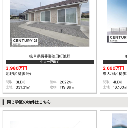
岐阜県揖斐郡池田町池野
中古一戸建て
3,980万円
2,690万円
池野駅 徒歩9分
東大垣駅 徒歩
間取
3LDK
築年
2022年
間取
4LDK
土地
331.31㎡
建物
119.89㎡
土地
167.00㎡
同じ学区の物件はこちら