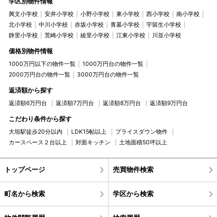
学区別物件情報
興文小学校
安井小学校
小野小学校
東小学校
西小学校
南小学校
北小学校
中川小学校
赤坂小学校
青墓小学校
宇留生小学校
静里小学校
荒崎小学校
綾里小学校
江東小学校
川並小学校
価格別物件情報
1000万円以下の物件一覧
1000万円台の物件一覧
2000万円台の物件一覧
3000万円台の物件一覧
返済額から探す
返済額6万円台
返済額7万円台
返済額8万円台
返済額9万円台
こだわり条件から探す
大垣駅徒歩20分以内
LDK15帖以上
プライスダウン物件
カースペース２台以上
対面キッチン
土地面積50坪以上
トップページ
売買物件検索
町名から検索
学区から検索