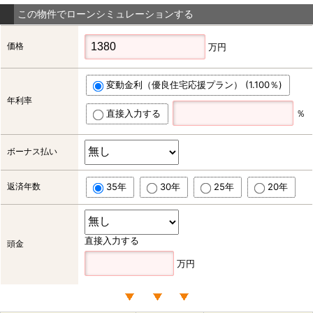
この物件でローンシミュレーションする
価格
万円
変動金利（優良住宅応援プラン） (1.100％)
年利率
直接入力する
％
ボーナス払い
返済年数
35年
30年
25年
20年
直接入力する
頭金
万円