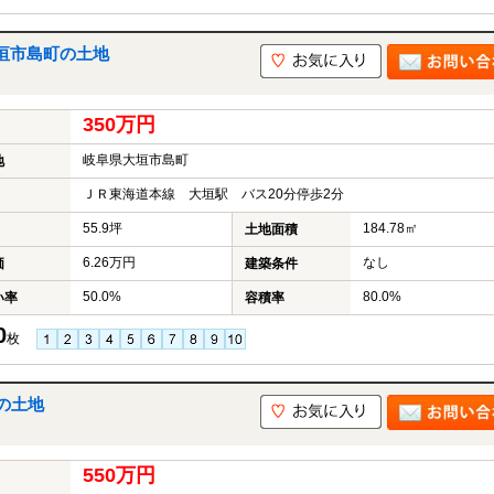
垣市島町の土地
350万円
岐阜県大垣市島町
地
ＪＲ東海道本線 大垣駅 バス20分停歩2分
55.9坪
184.78㎡
土地面積
6.26万円
なし
価
建築条件
50.0%
80.0%
い率
容積率
0
枚
の土地
550万円