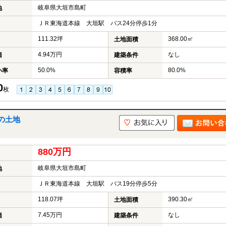
岐阜県大垣市島町
地
ＪＲ東海道本線 大垣駅 バス24分停歩1分
111.32坪
368.00㎡
土地面積
4.94万円
なし
価
建築条件
50.0%
80.0%
い率
容積率
0
枚
の土地
880万円
岐阜県大垣市島町
地
ＪＲ東海道本線 大垣駅 バス19分停歩5分
118.07坪
390.30㎡
土地面積
7.45万円
なし
価
建築条件