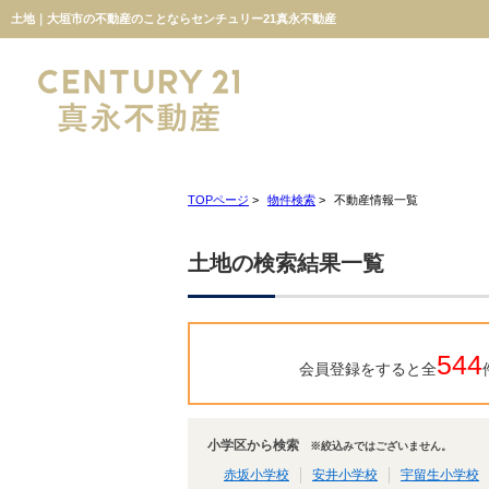
土地｜大垣市の不動産のことならセンチュリー21真永不動産
TOPページ
>
物件検索
>
不動産情報一覧
土地の検索結果一覧
544
会員登録をすると全
小学区から検索
※絞込みではございません。
赤坂小学校
安井小学校
宇留生小学校