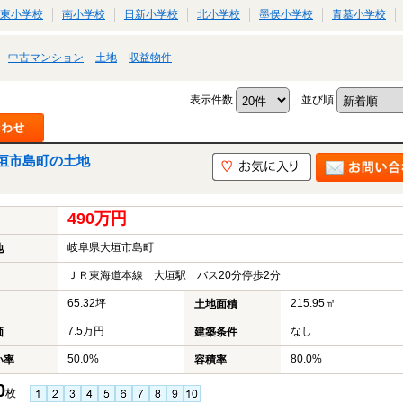
東小学校
南小学校
日新小学校
北小学校
墨俣小学校
青墓小学校
中古マンション
土地
収益物件
表示件数
並び順
垣市島町の土地
490万円
岐阜県大垣市島町
地
ＪＲ東海道本線 大垣駅 バス20分停歩2分
65.32坪
215.95㎡
土地面積
7.5万円
なし
価
建築条件
50.0%
80.0%
い率
容積率
0
枚