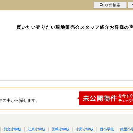
物件検索
買いたい
売りたい
現地販売会
スタッフ紹介
お客様の
件の中から探せます。
興文小学校
江東小学校
荒崎小学校
小野小学校
西小学校
綾里小