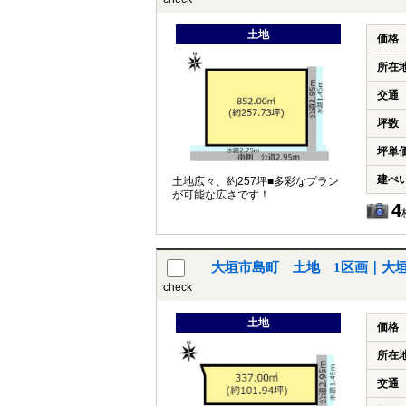
土地
価格
所在
交通
坪数
坪単
建ぺ
土地広々、約257坪■多彩なプラン
が可能な広さです！
4
大垣市島町 土地 1区画｜大
check
土地
価格
所在
交通