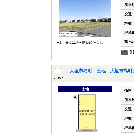
所在
交通
坪数
坪単
建ぺ
●土地約111坪●建築条件なし
1
大垣市島町 土地｜大垣市島町
check
土地
価格
所在
交通
坪数
坪単