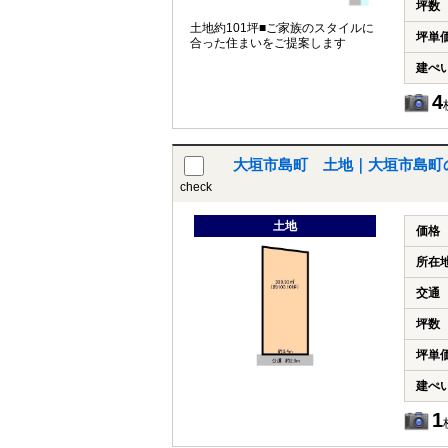
坪数
土地約101坪■ご家族のスタイルに
坪単
合った住まいをご提案します
建ぺ
4
大垣市島町 土地｜大垣市島町
check
土地
価格
所在
交通
坪数
坪単
建ぺ
1