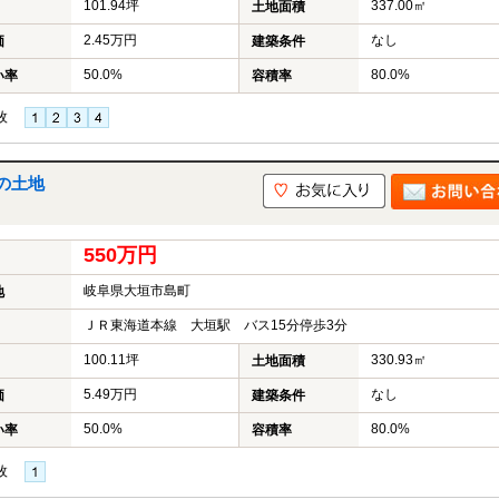
101.94坪
337.00㎡
土地面積
2.45万円
なし
価
建築条件
50.0%
80.0%
い率
容積率
枚
の土地
550万円
岐阜県大垣市島町
地
ＪＲ東海道本線 大垣駅 バス15分停歩3分
100.11坪
330.93㎡
土地面積
5.49万円
なし
価
建築条件
50.0%
80.0%
い率
容積率
枚