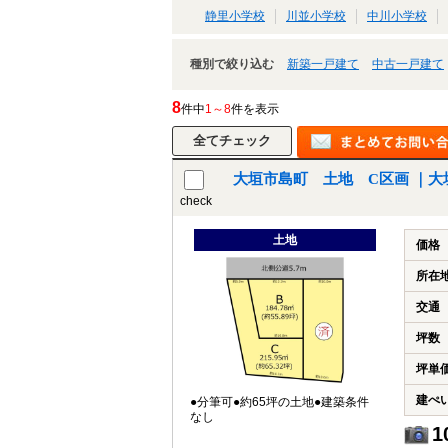
静里小学校
川並小学校
中川小学校
種別で絞り込む
新築一戸建て
中古一戸建て
8
件中
1～8
件を表示
大垣市島町 土地 C区画 ｜大
check
土地
価格
所在
交通
坪数
坪単
建ぺ
●分筆可●約65坪の土地●建築条件
なし
1