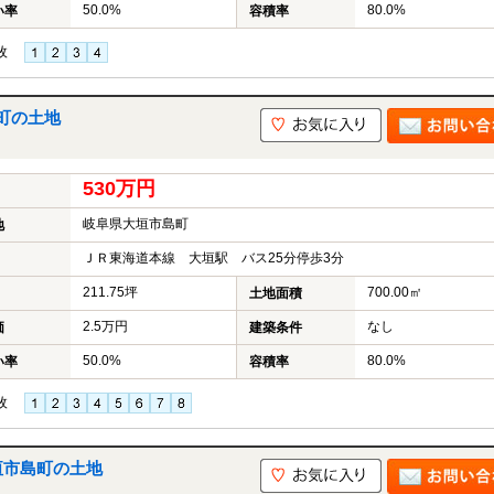
50.0%
80.0%
い率
容積率
枚
町の土地
530万円
岐阜県大垣市島町
地
ＪＲ東海道本線 大垣駅 バス25分停歩3分
211.75坪
700.00㎡
土地面積
2.5万円
なし
価
建築条件
50.0%
80.0%
い率
容積率
枚
垣市島町の土地