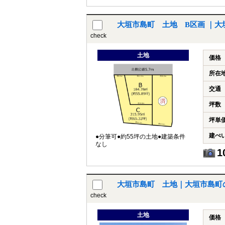
大垣市島町 土地 B区画 ｜大
check
土地
価格
所在
交通
坪数
坪単
建ぺ
●分筆可●約55坪の土地●建築条件
なし
1
大垣市島町 土地｜大垣市島町
check
土地
価格