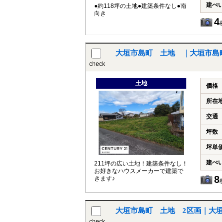
建ぺ
●約118坪の土地●建築条件なし●南
向き
4
大垣市島町 土地 ｜大垣市島
check
土地
価格
所在
交通
坪数
坪単
建ぺ
211坪の広い土地！建築条件なし！
お好きなハウスメーカーで建築で
8
きます♪
大垣市島町 土地 2区画｜大
check