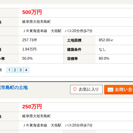
500万円
岐阜県大垣市島町
地
ＪＲ東海道本線 大垣駅 バス20分停歩7分
257.73坪
852.00㎡
土地面積
1.94万円
なし
価
建築条件
50.0%
80.0%
い率
容積率
枚
垣市島町の土地
250万円
岐阜県大垣市島町
地
ＪＲ東海道本線 大垣駅 バス20分停歩7分