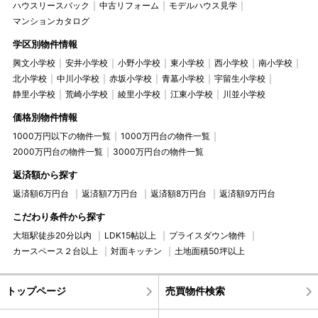
ハウスリースバック
中古リフォーム
モデルハウス見学
マンションカタログ
学区別物件情報
興文小学校
安井小学校
小野小学校
東小学校
西小学校
南小学校
北小学校
中川小学校
赤坂小学校
青墓小学校
宇留生小学校
静里小学校
荒崎小学校
綾里小学校
江東小学校
川並小学校
価格別物件情報
1000万円以下の物件一覧
1000万円台の物件一覧
2000万円台の物件一覧
3000万円台の物件一覧
返済額から探す
返済額6万円台
返済額7万円台
返済額8万円台
返済額9万円台
こだわり条件から探す
大垣駅徒歩20分以内
LDK15帖以上
プライスダウン物件
カースペース２台以上
対面キッチン
土地面積50坪以上
トップページ
売買物件検索