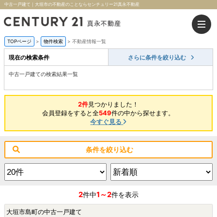
中古一戸建て｜大垣市の不動産のことならセンチュリー21真永不動産
TOPページ
>
物件検索
>
不動産情報一覧
現在の検索条件
さらに条件を絞り込む
中古一戸建ての検索結果一覧
2件
見つかりました！
会員登録をすると全
549
件の中から探せます。
今すぐ見る
条件を絞り込む
2
1～2
件中
件を表示
大垣市島町の中古一戸建て