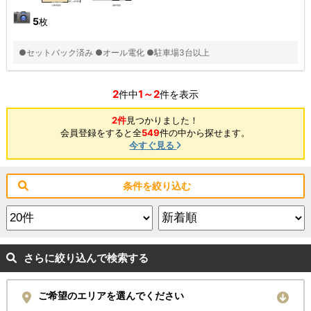
5
枚
●セットバック済み ●オール電化 ●駐車場3台以上
2
1～2
件中
件を表示
2件
見つかりました！
会員登録をすると全
549
件の中から探せます。
今すぐ見る
条件を絞り込む
さらに絞り込んで検索する
ご希望のエリアを選んでください