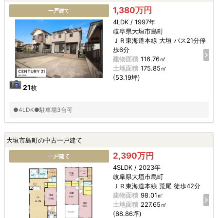
1,380万円
一戸建て
4LDK / 1997年
岐阜県大垣市島町
ＪＲ東海道本線 大垣 バス21分停
歩6分
建物面積
116.76㎡
土地面積
175.85㎡
(53.19坪)
21
枚
●4LDK●駐車場3台可
大垣市島町の中古一戸建て
2,390万円
一戸建て
4SLDK / 2023年
岐阜県大垣市島町
ＪＲ東海道本線 荒尾 徒歩42分
建物面積
98.01㎡
土地面積
227.65㎡
(68.86坪)