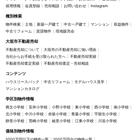
採用情報
会員登録
売却相談
お問い合わせ
Instagram
種別検索
物件検索
土地
新築一戸建て
中古一戸建て
マンション
収益物件
中古リフォーム
賃貸物件
現地販売会
大垣市不動産売却
不動産売却について
大垣市の不動産売却に強い理由
当社からお手紙を受け取られた方へ
不動産売却実績
不動産売却査定実績
不動産売却査定・売却相談
コンテンツ
ハウスリースバック
中古リフォーム
モデルハウス見学
マンションカタログ
学区別物件情報
興文小学校
安井小学校
小野小学校
東小学校
西小学校
南小学校
北小学校
中川小学校
赤坂小学校
青墓小学校
宇留生小学校
静里小学校
荒崎小学校
綾里小学校
江東小学校
川並小学校
価格別物件情報
1000万円以下の物件一覧
1000万円台の物件一覧