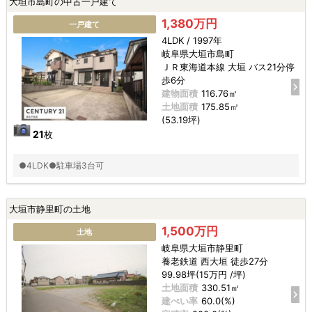
大垣市島町の中古一戸建て
1,380万円
一戸建て
4LDK / 1997年
岐阜県大垣市島町
ＪＲ東海道本線 大垣 バス21分停
歩6分
建物面積
116.76㎡
土地面積
175.85㎡
(53.19坪)
21
枚
●4LDK●駐車場3台可
大垣市静里町の土地
1,500万円
土地
岐阜県大垣市静里町
養老鉄道 西大垣 徒歩27分
99.98坪(15万円 /坪)
土地面積
330.51㎡
建ぺい率
60.0(%)