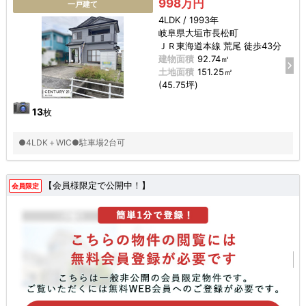
998万円
一戸建て
4LDK / 1993年
岐阜県大垣市長松町
ＪＲ東海道本線 荒尾 徒歩43分
建物面積
92.74㎡
土地面積
151.25㎡
(45.75坪)
13
枚
●4LDK＋WIC●駐車場2台可
【会員様限定で公開中！】
会員限定