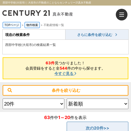
西部中学校(大垣市)｜大垣市の不動産のことならセンチュリー21真永不動産
TOPページ
>
物件検索
>
不動産情報一覧
現在の検索条件
さらに条件を絞り込む
西部中学校(大垣市)の検索結果一覧
63件
見つかりました！
会員登録をすると全
544
件の中から探せます。
今すぐ見る
条件を絞り込む
63
1～20
件中
件を表示
次の20件>>