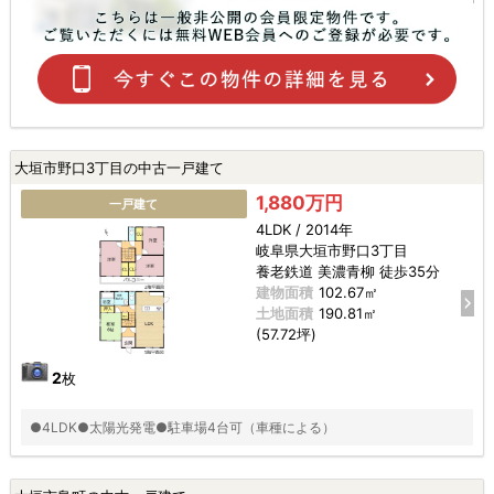
大垣市野口3丁目の中古一戸建て
1,880万円
一戸建て
4LDK / 2014年
岐阜県大垣市野口3丁目
養老鉄道 美濃青柳 徒歩35分
建物面積
102.67㎡
土地面積
190.81㎡
(57.72坪)
2
枚
●4LDK●太陽光発電●駐車場4台可（車種による）