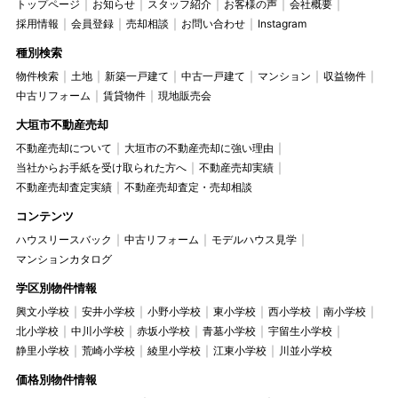
トップページ
お知らせ
スタッフ紹介
お客様の声
会社概要
採用情報
会員登録
売却相談
お問い合わせ
Instagram
種別検索
物件検索
土地
新築一戸建て
中古一戸建て
マンション
収益物件
中古リフォーム
賃貸物件
現地販売会
大垣市不動産売却
不動産売却について
大垣市の不動産売却に強い理由
当社からお手紙を受け取られた方へ
不動産売却実績
不動産売却査定実績
不動産売却査定・売却相談
コンテンツ
ハウスリースバック
中古リフォーム
モデルハウス見学
マンションカタログ
学区別物件情報
興文小学校
安井小学校
小野小学校
東小学校
西小学校
南小学校
北小学校
中川小学校
赤坂小学校
青墓小学校
宇留生小学校
静里小学校
荒崎小学校
綾里小学校
江東小学校
川並小学校
価格別物件情報