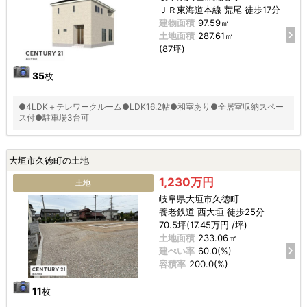
ＪＲ東海道本線 荒尾 徒歩17分
建物面積
97.59㎡
土地面積
287.61㎡
(87坪)
35
枚
●4LDK＋テレワークルーム●LDK16.2帖●和室あり●全居室収納スペー
ス付●駐車場3台可
大垣市久徳町の土地
1,230万円
土地
岐阜県大垣市久徳町
養老鉄道 西大垣 徒歩25分
70.5坪(17.45万円 /坪)
土地面積
233.06㎡
建ぺい率
60.0(%)
容積率
200.0(%)
11
枚