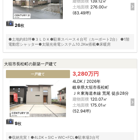
建物面積
139.12㎡
土地面積
276.00㎡
(83.49坪)
26
枚
●土地約83坪●３ＬＤＫ●駐車スペース４台可（カーポート2台） ●1階
電動窓シャッター●太陽光発電システム10.2Kw搭載●床暖房
大垣市長松町の新築一戸建て
3,280万円
一戸建て
4LDK / 2026年
岐阜県大垣市長松町
ＪＲ東海道本線 荒尾 徒歩28分
建物面積
120.07㎡
土地面積
175.01㎡
(52.94坪)
9
枚
●収納充実！●4LDK＋SIC＋WIC+FCL●駐車場3台可