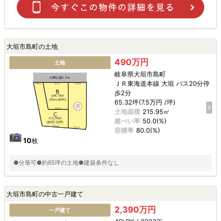
大垣市島町の土地
490万円
土地
岐阜県大垣市島町
ＪＲ東海道本線 大垣 バス20分停
歩2分
65.32坪(7.5万円 /坪)
土地面積
215.95㎡
建ぺい率
50.0(%)
容積率
80.0(%)
10
枚
●分筆可●約65坪の土地●建築条件なし
大垣市島町の中古一戸建て
2,390万円
一戸建て