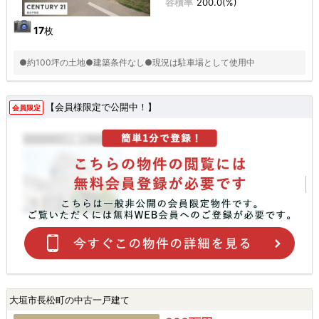
容積率
200.0(%)
17
枚
●約100坪の土地●建築条件なし●現況は駐車場として使用中
【会員様限定で公開中！】
会員限定
大垣市長松町の中古一戸建て