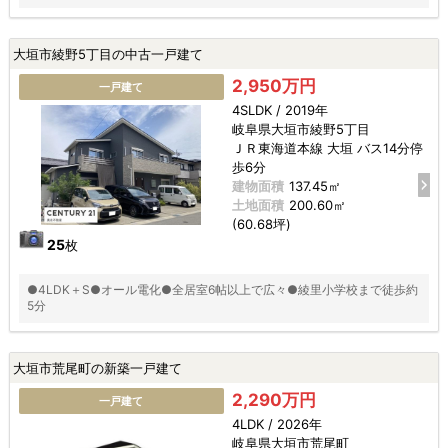
大垣市綾野5丁目の中古一戸建て
2,950万円
一戸建て
4SLDK / 2019年
岐阜県大垣市綾野5丁目
ＪＲ東海道本線 大垣 バス14分停
歩6分
建物面積
137.45㎡
土地面積
200.60㎡
(60.68坪)
25
枚
●4LDK＋S●オール電化●全居室6帖以上で広々●綾里小学校まで徒歩約
5分
大垣市荒尾町の新築一戸建て
2,290万円
一戸建て
4LDK / 2026年
岐阜県大垣市荒尾町