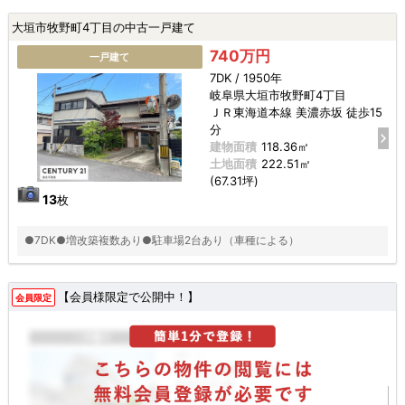
大垣市牧野町4丁目の中古一戸建て
740万円
一戸建て
7DK / 1950年
岐阜県大垣市牧野町4丁目
ＪＲ東海道本線 美濃赤坂 徒歩15
分
建物面積
118.36㎡
土地面積
222.51㎡
(67.31坪)
13
枚
●7DK●増改築複数あり●駐車場2台あり（車種による）
【会員様限定で公開中！】
会員限定