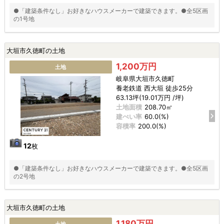
●「建築条件なし」お好きなハウスメーカーで建築できます。●全5区画
の1号地
大垣市久徳町の土地
1,200万円
土地
岐阜県大垣市久徳町
養老鉄道 西大垣 徒歩25分
63.13坪(19.01万円 /坪)
土地面積
208.70㎡
建ぺい率
60.0(%)
容積率
200.0(%)
12
枚
●「建築条件なし」お好きなハウスメーカーで建築できます。●全5区画
の2号地
大垣市久徳町の土地
1,180万円
土地