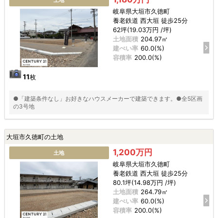
岐阜県大垣市久徳町
養老鉄道 西大垣 徒歩25分
62坪(19.03万円 /坪)
土地面積
204.97㎡
建ぺい率
60.0(%)
容積率
200.0(%)
11
枚
●「建築条件なし」お好きなハウスメーカーで建築できます。●全5区画
の3号地
大垣市久徳町の土地
1,200万円
土地
岐阜県大垣市久徳町
養老鉄道 西大垣 徒歩25分
80.1坪(14.98万円 /坪)
土地面積
264.79㎡
建ぺい率
60.0(%)
容積率
200.0(%)