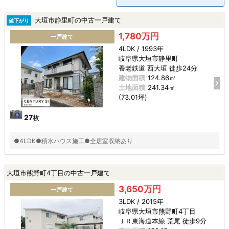
大垣市静里町の中古一戸建て
値下がり
1,780万円
一戸建て
4LDK / 1993年
岐阜県大垣市静里町
養老鉄道 西大垣 徒歩24分
建物面積
124.86㎡
土地面積
241.34㎡
(73.01坪)
27
枚
●4LDK●積水ハウス施工●全居室収納あり
大垣市熊野町4丁目の中古一戸建て
3,650万円
一戸建て
3LDK / 2015年
岐阜県大垣市熊野町4丁目
ＪＲ東海道本線 荒尾 徒歩9分