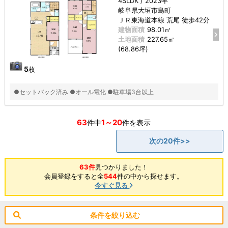
4SLDK / 2023年
岐阜県大垣市島町
ＪＲ東海道本線 荒尾 徒歩42分
建物面積
98.01㎡
土地面積
227.65㎡
(68.86坪)
5
枚
●セットバック済み ●オール電化 ●駐車場3台以上
63
1～20
件中
件を表示
次の20件>>
63件
見つかりました！
会員登録をすると全
544
件の中から探せます。
今すぐ見る
条件を絞り込む