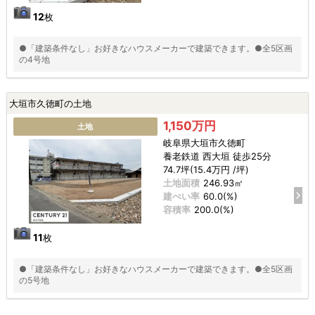
12
枚
●「建築条件なし」お好きなハウスメーカーで建築できます。●全5区画
の4号地
大垣市久徳町の土地
1,150万円
土地
岐阜県大垣市久徳町
養老鉄道 西大垣 徒歩25分
74.7坪(15.4万円 /坪)
土地面積
246.93㎡
建ぺい率
60.0(%)
容積率
200.0(%)
11
枚
●「建築条件なし」お好きなハウスメーカーで建築できます。●全5区画
の5号地