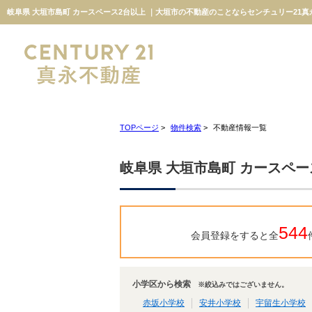
岐阜県 大垣市島町 カースペース2台以上 ｜大垣市の不動産のことならセンチュリー21真
TOPページ
>
物件検索
>
不動産情報一覧
岐阜県 大垣市島町 カースペー
544
会員登録をすると全
小学区から検索
※絞込みではございません。
赤坂小学校
安井小学校
宇留生小学校