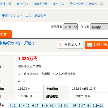
東小学校
南小学校
日新小学校
北小学校
墨俣小学校
青墓小学校
中古マンション
土地
収益物件
表示件数
並び順
市島町の中古一戸建て
1,380万円
岐阜県大垣市島町
地
ＪＲ東海道本線 大垣駅 バス21分停歩6分
4LDK
り
116.76㎡
175.85㎡(53.19坪)
面積
土地面積
1997年5月
一戸建て/木造
月
建物構造
1
枚