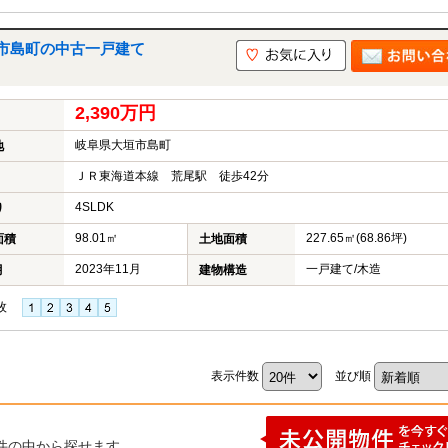
市島町の中古一戸建て
2,390万円
岐阜県大垣市島町
地
ＪＲ東海道本線 荒尾駅 徒歩42分
4SLDK
り
98.01㎡
227.65㎡(68.86坪)
面積
土地面積
2023年11月
一戸建て/木造
月
建物構造
枚
表示件数
並び順
件の中から探せます。