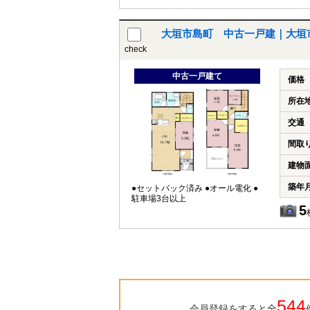
大垣市島町 中古一戸建｜大垣
check
中古一戸建て
価格
所在
交通
間取
建物
築年
●セットバック済み ●オール電化 ●
駐車場3台以上
5
544
会員登録をすると全