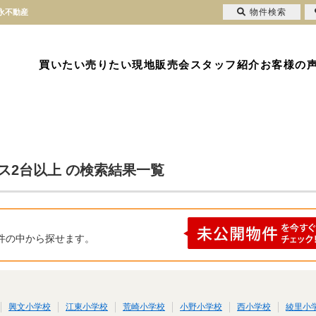
物件検索
永不動産
買いたい
売りたい
現地販売会
スタッフ紹介
お客様の
ス2台以上 の検索結果一覧
件の中から探せます。
興文小学校
江東小学校
荒崎小学校
小野小学校
西小学校
綾里小