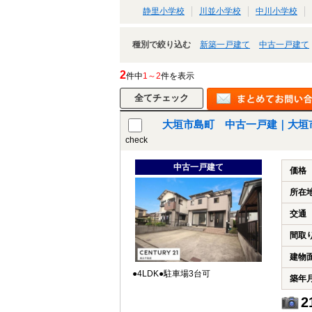
静里小学校
川並小学校
中川小学校
種別で絞り込む
新築一戸建て
中古一戸建て
2
件中
1～2
件を表示
大垣市島町 中古一戸建｜大垣
check
中古一戸建て
価格
所在
交通
間取
建物
●4LDK●駐車場3台可
築年
2