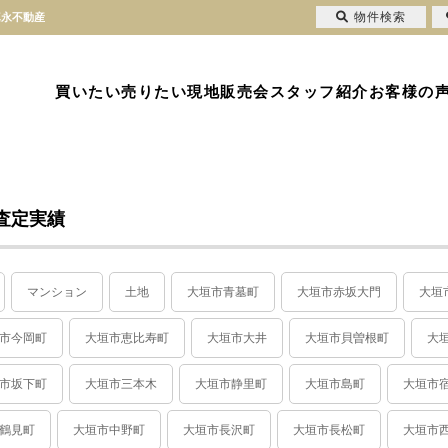
物件検索
真永不動産
買いたい
売りたい
現地販売会
スタッフ紹介
お客様の
取査定実績
マンション
土地
大垣市青墓町
大垣市赤坂大門
大垣
市今岡町
大垣市恵比寿町
大垣市大井
大垣市貝曽根町
大
市坂下町
大垣市三本木
大垣市静里町
大垣市島町
大垣市
鶴見町
大垣市中野町
大垣市長沢町
大垣市長松町
大垣市