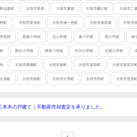
和合新町
大垣市島里
大垣市東前
大垣市藤江町
大垣市二
村町
大垣市室本町
大垣市南一色町
大垣市南若森
大垣市
市割田
青墓小学校
北小学校
東小学校
西小学校
南
校
興文小学校
静里小学校
中川小学校
日新小学校
内
大垣市青柳町
大垣市林町
大垣市楽田町
大垣市新長沢
久徳町
大垣市桧町
大垣市伝馬町
大垣市田町
大垣市世安
三本木の戸建て｜不動産売却査定を承りました。