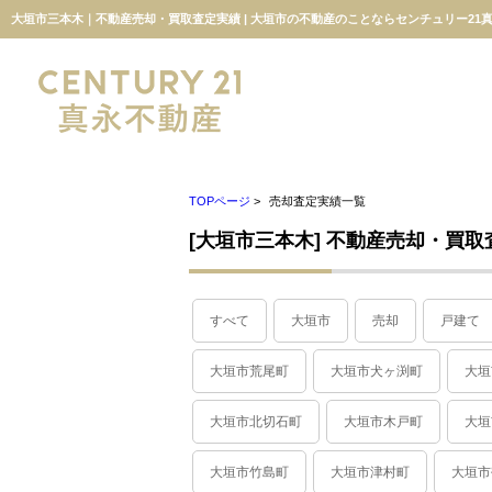
大垣市三本木｜不動産売却・買取査定実績 | 大垣市の不動産のことならセンチュリー21
TOPページ
>
売却査定実績一覧
[大垣市三本木] 不動産売却・買
すべて
大垣市
売却
戸建て
大垣市荒尾町
大垣市犬ヶ渕町
大垣
大垣市北切石町
大垣市木戸町
大垣
大垣市竹島町
大垣市津村町
大垣市