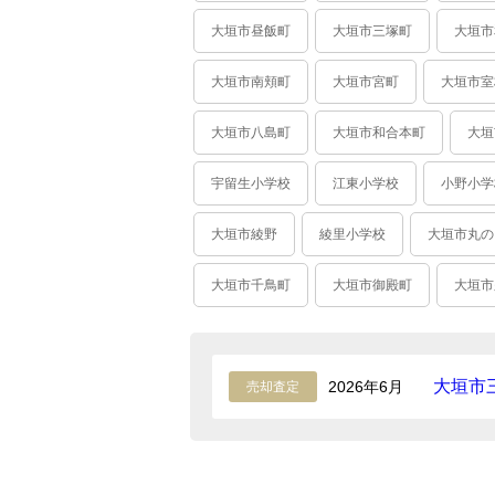
大垣市昼飯町
大垣市三塚町
大垣市
大垣市南頬町
大垣市宮町
大垣市室
大垣市八島町
大垣市和合本町
大垣
宇留生小学校
江東小学校
小野小学
大垣市綾野
綾里小学校
大垣市丸の
大垣市千鳥町
大垣市御殿町
大垣市
大垣市
2026年6月
売却査定