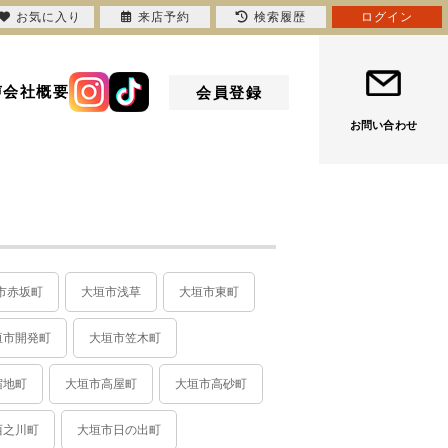
お気に入り
来店予約
検索履歴
ログイン
声
会社概要
会員登録
お問い合わせ
市赤坂町
大垣市浅草
大垣市東町
垣市開発町
大垣市笠木町
宿地町
大垣市高屋町
大垣市高砂町
西之川町
大垣市日の出町