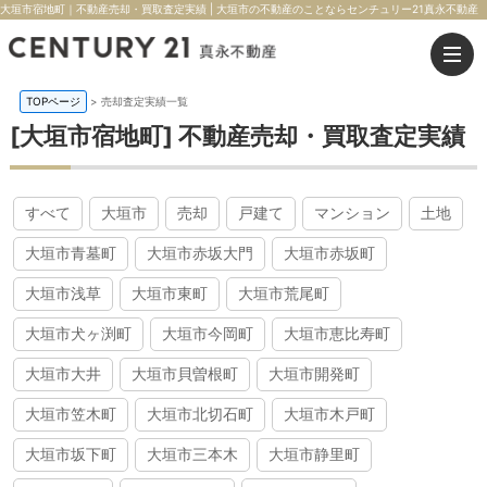
大垣市宿地町｜不動産売却・買取査定実績 | 大垣市の不動産のことならセンチュリー21真永不動産
TOPページ
>
売却査定実績一覧
[大垣市宿地町] 不動産売却・買取査定実績
すべて
大垣市
売却
戸建て
マンション
土地
大垣市青墓町
大垣市赤坂大門
大垣市赤坂町
大垣市浅草
大垣市東町
大垣市荒尾町
大垣市犬ヶ渕町
大垣市今岡町
大垣市恵比寿町
大垣市大井
大垣市貝曽根町
大垣市開発町
大垣市笠木町
大垣市北切石町
大垣市木戸町
大垣市坂下町
大垣市三本木
大垣市静里町