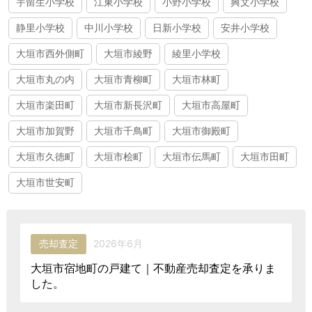
宇留生小学校
江東小学校
小野小学校
興文小学校
静里小学校
中川小学校
日新小学校
安井小学校
大垣市西外側町
大垣市綾野
綾里小学校
大垣市丸の内
大垣市青柳町
大垣市林町
大垣市楽田町
大垣市新長沢町
大垣市高屋町
大垣市加賀野
大垣市千鳥町
大垣市御殿町
大垣市久徳町
大垣市桧町
大垣市伝馬町
大垣市田町
大垣市世安町
売却査定
2026年6月
大垣市宿地町の戸建て｜不動産売却査定を承りま
した。