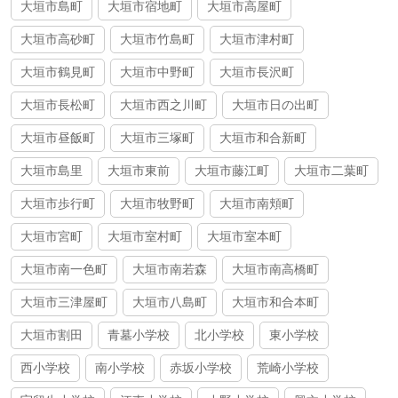
大垣市島町
大垣市宿地町
大垣市高屋町
大垣市高砂町
大垣市竹島町
大垣市津村町
大垣市鶴見町
大垣市中野町
大垣市長沢町
大垣市長松町
大垣市西之川町
大垣市日の出町
大垣市昼飯町
大垣市三塚町
大垣市和合新町
大垣市島里
大垣市東前
大垣市藤江町
大垣市二葉町
大垣市歩行町
大垣市牧野町
大垣市南頬町
大垣市宮町
大垣市室村町
大垣市室本町
大垣市南一色町
大垣市南若森
大垣市南高橋町
大垣市三津屋町
大垣市八島町
大垣市和合本町
大垣市割田
青墓小学校
北小学校
東小学校
西小学校
南小学校
赤坂小学校
荒崎小学校