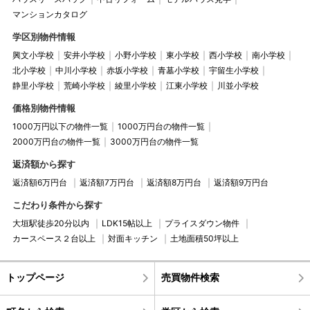
マンションカタログ
学区別物件情報
興文小学校
安井小学校
小野小学校
東小学校
西小学校
南小学校
北小学校
中川小学校
赤坂小学校
青墓小学校
宇留生小学校
静里小学校
荒崎小学校
綾里小学校
江東小学校
川並小学校
価格別物件情報
1000万円以下の物件一覧
1000万円台の物件一覧
2000万円台の物件一覧
3000万円台の物件一覧
返済額から探す
返済額6万円台
返済額7万円台
返済額8万円台
返済額9万円台
こだわり条件から探す
大垣駅徒歩20分以内
LDK15帖以上
プライスダウン物件
カースペース２台以上
対面キッチン
土地面積50坪以上
トップページ
売買物件検索