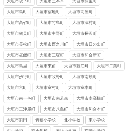
大垣市坂下町
大垣市三本木
大垣市静里町
大垣市島町
大垣市宿地町
大垣市高屋町
大垣市高砂町
大垣市竹島町
大垣市津村町
大垣市鶴見町
大垣市中野町
大垣市長沢町
大垣市長松町
大垣市西之川町
大垣市日の出町
大垣市昼飯町
大垣市三塚町
大垣市和合新町
大垣市島里
大垣市東前
大垣市藤江町
大垣市二葉町
大垣市歩行町
大垣市牧野町
大垣市南頬町
大垣市宮町
大垣市室村町
大垣市室本町
大垣市南一色町
大垣市南若森
大垣市南高橋町
大垣市三津屋町
大垣市八島町
大垣市和合本町
大垣市割田
青墓小学校
北小学校
東小学校
西小学校
南小学校
赤坂小学校
荒崎小学校