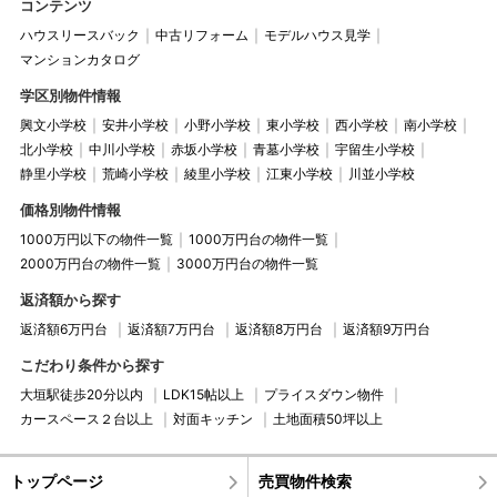
コンテンツ
ハウスリースバック
中古リフォーム
モデルハウス見学
マンションカタログ
学区別物件情報
興文小学校
安井小学校
小野小学校
東小学校
西小学校
南小学校
北小学校
中川小学校
赤坂小学校
青墓小学校
宇留生小学校
静里小学校
荒崎小学校
綾里小学校
江東小学校
川並小学校
価格別物件情報
1000万円以下の物件一覧
1000万円台の物件一覧
2000万円台の物件一覧
3000万円台の物件一覧
返済額から探す
返済額6万円台
返済額7万円台
返済額8万円台
返済額9万円台
こだわり条件から探す
大垣駅徒歩20分以内
LDK15帖以上
プライスダウン物件
カースペース２台以上
対面キッチン
土地面積50坪以上
トップページ
売買物件検索