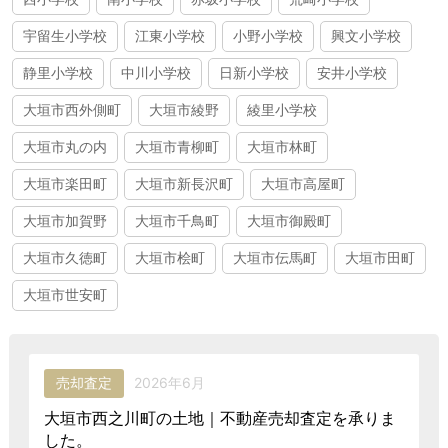
宇留生小学校
江東小学校
小野小学校
興文小学校
静里小学校
中川小学校
日新小学校
安井小学校
大垣市西外側町
大垣市綾野
綾里小学校
大垣市丸の内
大垣市青柳町
大垣市林町
大垣市楽田町
大垣市新長沢町
大垣市高屋町
大垣市加賀野
大垣市千鳥町
大垣市御殿町
大垣市久徳町
大垣市桧町
大垣市伝馬町
大垣市田町
大垣市世安町
売却査定
2026年6月
大垣市西之川町の土地｜不動産売却査定を承りま
した。