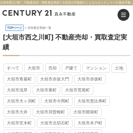
大垣市西之川町｜不動産売却・買取査定実績 | 大垣市の不動産のことならセンチュリー21真永不動産
TOPページ
>
売却査定実績一覧
[大垣市西之川町] 不動産売却・買取査定実
績
すべて
大垣市
売却
戸建て
マンション
土地
大垣市青墓町
大垣市赤坂大門
大垣市赤坂町
大垣市浅草
大垣市東町
大垣市荒尾町
大垣市犬ヶ渕町
大垣市今岡町
大垣市恵比寿町
大垣市大井
大垣市貝曽根町
大垣市開発町
大垣市笠木町
大垣市北切石町
大垣市木戸町