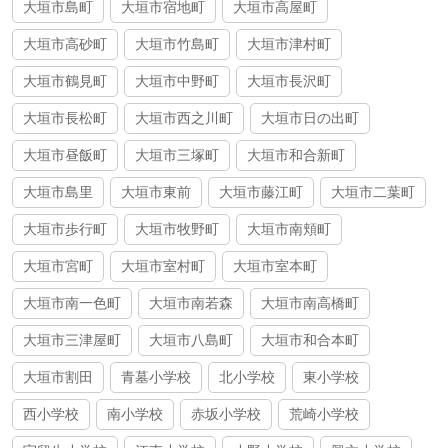
大垣市島町
大垣市宿地町
大垣市高屋町
大垣市高砂町
大垣市竹島町
大垣市津村町
大垣市鶴見町
大垣市中野町
大垣市長沢町
大垣市長松町
大垣市西之川町
大垣市日の出町
大垣市昼飯町
大垣市三塚町
大垣市和合新町
大垣市島里
大垣市東前
大垣市藤江町
大垣市二葉町
大垣市歩行町
大垣市牧野町
大垣市南頬町
大垣市宮町
大垣市室村町
大垣市室本町
大垣市南一色町
大垣市南若森
大垣市南高橋町
大垣市三津屋町
大垣市八島町
大垣市和合本町
大垣市割田
青墓小学校
北小学校
東小学校
西小学校
南小学校
赤坂小学校
荒崎小学校