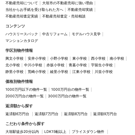
不動産売却について
大垣市の不動産売却に強い理由
当社からお手紙を受け取られた方へ
不動産売却実績
不動産売却査定実績
不動産売却査定・売却相談
コンテンツ
ハウスリースバック
中古リフォーム
モデルハウス見学
マンションカタログ
学区別物件情報
興文小学校
安井小学校
小野小学校
東小学校
西小学校
南小学校
北小学校
中川小学校
赤坂小学校
青墓小学校
宇留生小学校
静里小学校
荒崎小学校
綾里小学校
江東小学校
川並小学校
価格別物件情報
1000万円以下の物件一覧
1000万円台の物件一覧
2000万円台の物件一覧
3000万円台の物件一覧
返済額から探す
返済額6万円台
返済額7万円台
返済額8万円台
返済額9万円台
こだわり条件から探す
大垣駅徒歩20分以内
LDK15帖以上
プライスダウン物件