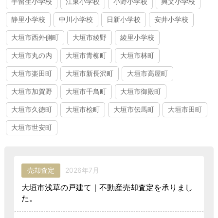
宇留生小学校
江東小学校
小野小学校
興文小学校
静里小学校
中川小学校
日新小学校
安井小学校
大垣市西外側町
大垣市綾野
綾里小学校
大垣市丸の内
大垣市青柳町
大垣市林町
大垣市楽田町
大垣市新長沢町
大垣市高屋町
大垣市加賀野
大垣市千鳥町
大垣市御殿町
大垣市久徳町
大垣市桧町
大垣市伝馬町
大垣市田町
大垣市世安町
売却査定
2026年7月
大垣市浅草の戸建て｜不動産売却査定を承りまし
た。