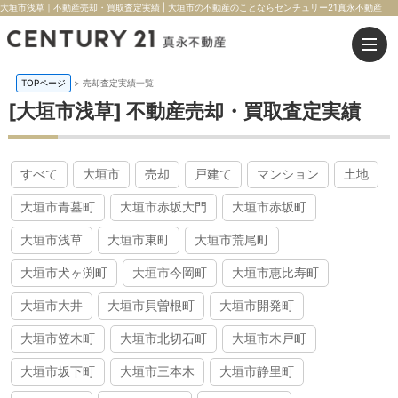
大垣市浅草｜不動産売却・買取査定実績 | 大垣市の不動産のことならセンチュリー21真永不動産
TOPページ
>
売却査定実績一覧
[大垣市浅草] 不動産売却・買取査定実績
すべて
大垣市
売却
戸建て
マンション
土地
大垣市青墓町
大垣市赤坂大門
大垣市赤坂町
大垣市浅草
大垣市東町
大垣市荒尾町
大垣市犬ヶ渕町
大垣市今岡町
大垣市恵比寿町
大垣市大井
大垣市貝曽根町
大垣市開発町
大垣市笠木町
大垣市北切石町
大垣市木戸町
大垣市坂下町
大垣市三本木
大垣市静里町