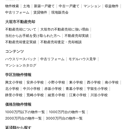
物件検索
土地
新築一戸建て
中古一戸建て
マンション
収益物件
中古リフォーム
賃貸物件
現地販売会
大垣市不動産売却
不動産売却について
大垣市の不動産売却に強い理由
当社からお手紙を受け取られた方へ
不動産売却実績
不動産売却査定実績
不動産売却査定・売却相談
コンテンツ
ハウスリースバック
中古リフォーム
モデルハウス見学
マンションカタログ
学区別物件情報
興文小学校
安井小学校
小野小学校
東小学校
西小学校
南小学校
北小学校
中川小学校
赤坂小学校
青墓小学校
宇留生小学校
静里小学校
荒崎小学校
綾里小学校
江東小学校
川並小学校
価格別物件情報
1000万円以下の物件一覧
1000万円台の物件一覧
2000万円台の物件一覧
3000万円台の物件一覧
返済額から探す