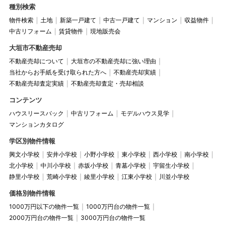
種別検索
物件検索
土地
新築一戸建て
中古一戸建て
マンション
収益物件
中古リフォーム
賃貸物件
現地販売会
大垣市不動産売却
不動産売却について
大垣市の不動産売却に強い理由
当社からお手紙を受け取られた方へ
不動産売却実績
不動産売却査定実績
不動産売却査定・売却相談
コンテンツ
ハウスリースバック
中古リフォーム
モデルハウス見学
マンションカタログ
学区別物件情報
興文小学校
安井小学校
小野小学校
東小学校
西小学校
南小学校
北小学校
中川小学校
赤坂小学校
青墓小学校
宇留生小学校
静里小学校
荒崎小学校
綾里小学校
江東小学校
川並小学校
価格別物件情報
1000万円以下の物件一覧
1000万円台の物件一覧
2000万円台の物件一覧
3000万円台の物件一覧