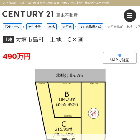
大垣市島町 土地 C区画 岐阜県大垣市島町｜490万円の土地｜株式会社真永不動産
TOPページ
>
物件検索
>
土地
>
大垣市
>
ＪＲ東海道本線
>
大垣市島町 土地 C
大垣市島町 土地 C区画
土地
490万円
MAPで確認