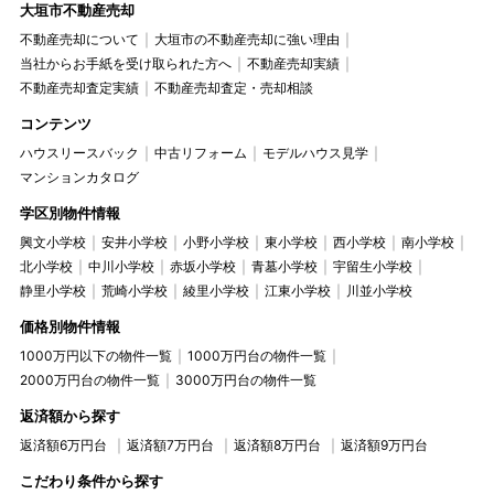
大垣市不動産売却
不動産売却について
大垣市の不動産売却に強い理由
当社からお手紙を受け取られた方へ
不動産売却実績
不動産売却査定実績
不動産売却査定・売却相談
コンテンツ
ハウスリースバック
中古リフォーム
モデルハウス見学
マンションカタログ
学区別物件情報
興文小学校
安井小学校
小野小学校
東小学校
西小学校
南小学校
北小学校
中川小学校
赤坂小学校
青墓小学校
宇留生小学校
静里小学校
荒崎小学校
綾里小学校
江東小学校
川並小学校
価格別物件情報
1000万円以下の物件一覧
1000万円台の物件一覧
2000万円台の物件一覧
3000万円台の物件一覧
返済額から探す
返済額6万円台
返済額7万円台
返済額8万円台
返済額9万円台
こだわり条件から探す