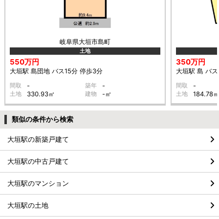
岐阜県大垣市島町
土地
550万円
350万円
大垣駅 島団地 バス15分 停歩3分
大垣駅 島 バス
間取
-
築年
-
間取
-
土地
330.93㎡
建物
-㎡
土地
184.78
類似の条件から検索
大垣駅の新築戸建て
大垣駅の中古戸建て
大垣駅のマンション
大垣駅の土地