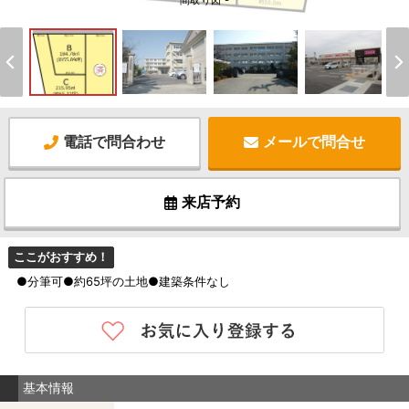
間取り図 -
電話で問合わせ
メールで問合せ
来店予約
ここがおすすめ！
●分筆可●約65坪の土地●建築条件なし
基本情報