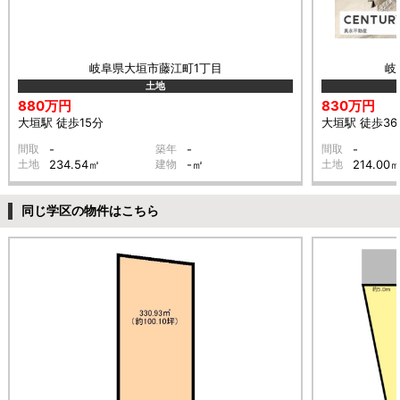
岐阜県大垣市藤江町1丁目
岐
土地
880万円
830万円
大垣駅 徒歩15分
大垣駅 徒歩36
間取
-
築年
-
間取
-
土地
234.54㎡
建物
-㎡
土地
214.00
同じ学区の物件はこちら