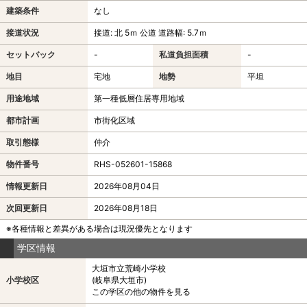
建築条件
なし
接道状況
接道: 北 5ｍ 公道 道路幅: 5.7ｍ
セットバック
-
私道負担面積
-
地目
宅地
地勢
平坦
用途地域
第一種低層住居専用地域
都市計画
市街化区域
取引態様
仲介
物件番号
RHS-052601-15868
情報更新日
2026年08月04日
次回更新日
2026年08月18日
※各種情報と差異がある場合は現況優先となります
学区情報
大垣市立荒崎小学校
小学校区
(岐阜県大垣市)
この学区の他の物件を見る