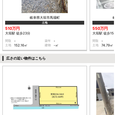
岐阜県大垣市馬場町
土地
510万円
550万円
大垣駅 徒歩23分
大垣駅 徒歩15
間取
-
築年
-
間取
-
土地
152.16㎡
建物
-㎡
土地
74.79㎡
広さの近い物件はこちら