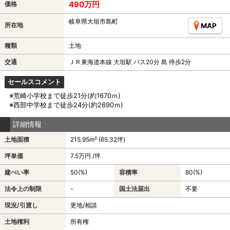
490万円
価格
岐阜県大垣市島町
所在地
MAP
種類
土地
交通
ＪＲ東海道本線 大垣駅 バス20分 島 停歩2分
セールスコメント
※荒崎小学校まで徒歩21分(約1670ｍ)
※西部中学校まで徒歩24分(約2690ｍ)
詳細情報
土地面積
215.95m² (65.32坪)
坪単価
7.5万円 /坪
建ぺい率
50(%)
容積率
80(%)
法令上の制限
-
国土法届出
不要
現況/引渡し
更地/相談
土地権利
所有権