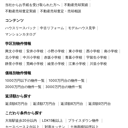
当社からお手紙を受け取られた方へ
不動産売却実績
不動産売却査定実績
不動産売却査定・売却相談
コンテンツ
ハウスリースバック
中古リフォーム
モデルハウス見学
マンションカタログ
学区別物件情報
興文小学校
安井小学校
小野小学校
東小学校
西小学校
南小学校
北小学校
中川小学校
赤坂小学校
青墓小学校
宇留生小学校
静里小学校
荒崎小学校
綾里小学校
江東小学校
川並小学校
価格別物件情報
1000万円以下の物件一覧
1000万円台の物件一覧
2000万円台の物件一覧
3000万円台の物件一覧
返済額から探す
返済額6万円台
返済額7万円台
返済額8万円台
返済額9万円台
こだわり条件から探す
大垣駅徒歩20分以内
LDK15帖以上
プライスダウン物件
カースペース２台以上
対面キッチン
土地面積50坪以上