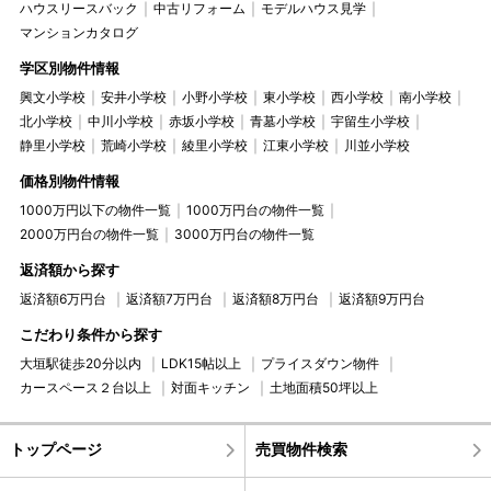
ハウスリースバック
中古リフォーム
モデルハウス見学
マンションカタログ
学区別物件情報
興文小学校
安井小学校
小野小学校
東小学校
西小学校
南小学校
北小学校
中川小学校
赤坂小学校
青墓小学校
宇留生小学校
静里小学校
荒崎小学校
綾里小学校
江東小学校
川並小学校
価格別物件情報
1000万円以下の物件一覧
1000万円台の物件一覧
2000万円台の物件一覧
3000万円台の物件一覧
返済額から探す
返済額6万円台
返済額7万円台
返済額8万円台
返済額9万円台
こだわり条件から探す
大垣駅徒歩20分以内
LDK15帖以上
プライスダウン物件
カースペース２台以上
対面キッチン
土地面積50坪以上
トップページ
売買物件検索