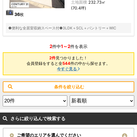
土地面積
232.73㎡
(70.4坪)
36
枚
●便利な全居室収納スペース付●3LDK＋SCL＋パントリー＋WIC
2
1～2
件中
件を表示
2件
見つかりました！
会員登録をすると全
544
件の中から探せます。
今すぐ見る
条件を絞り込む
さらに絞り込んで検索する
ご希望のエリアを選んでください