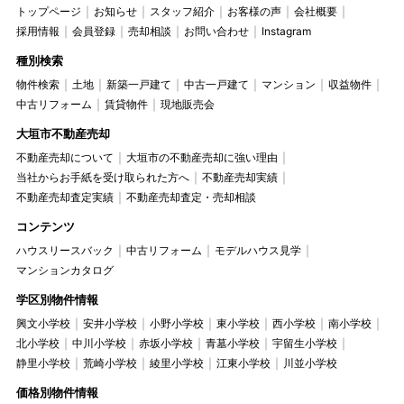
トップページ
お知らせ
スタッフ紹介
お客様の声
会社概要
採用情報
会員登録
売却相談
お問い合わせ
Instagram
種別検索
物件検索
土地
新築一戸建て
中古一戸建て
マンション
収益物件
中古リフォーム
賃貸物件
現地販売会
大垣市不動産売却
不動産売却について
大垣市の不動産売却に強い理由
当社からお手紙を受け取られた方へ
不動産売却実績
不動産売却査定実績
不動産売却査定・売却相談
コンテンツ
ハウスリースバック
中古リフォーム
モデルハウス見学
マンションカタログ
学区別物件情報
興文小学校
安井小学校
小野小学校
東小学校
西小学校
南小学校
北小学校
中川小学校
赤坂小学校
青墓小学校
宇留生小学校
静里小学校
荒崎小学校
綾里小学校
江東小学校
川並小学校
価格別物件情報