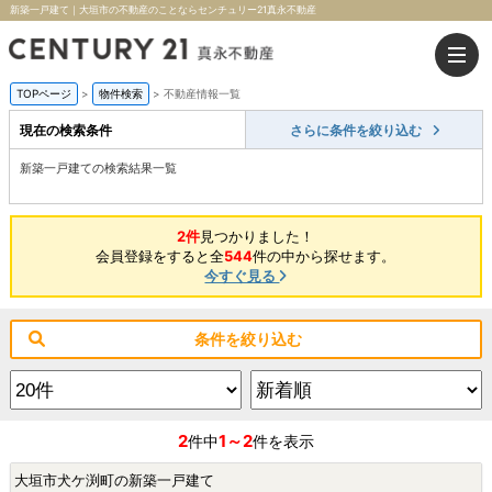
新築一戸建て｜大垣市の不動産のことならセンチュリー21真永不動産
TOPページ
>
物件検索
>
不動産情報一覧
現在の検索条件
さらに条件を絞り込む
新築一戸建ての検索結果一覧
2件
見つかりました！
会員登録をすると全
544
件の中から探せます。
今すぐ見る
条件を絞り込む
2
1～2
件中
件を表示
大垣市犬ケ渕町の新築一戸建て