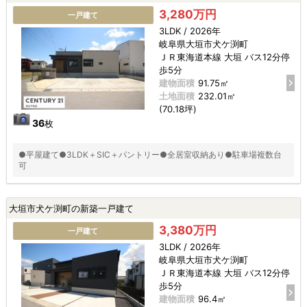
3,280万円
一戸建て
3LDK / 2026年
岐阜県大垣市犬ケ渕町
ＪＲ東海道本線 大垣 バス12分停
歩5分
建物面積
91.75㎡
土地面積
232.01㎡
(70.18坪)
36
枚
●平屋建て●3LDK＋SIC＋パントリー●全居室収納あり●駐車場複数台
可
大垣市犬ケ渕町の新築一戸建て
3,380万円
一戸建て
3LDK / 2026年
岐阜県大垣市犬ケ渕町
ＪＲ東海道本線 大垣 バス12分停
歩5分
建物面積
96.4㎡