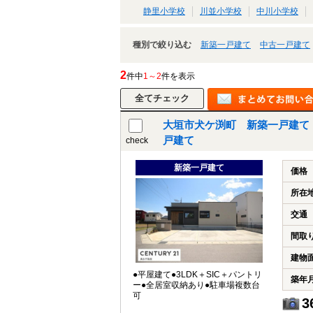
静里小学校
川並小学校
中川小学校
種別で絞り込む
新築一戸建て
中古一戸建て
2
件中
1～2
件を表示
大垣市犬ケ渕町 新築一戸建て
戸建て
check
新築一戸建て
価格
所在
交通
間取
建物
●平屋建て●3LDK＋SIC＋パントリ
築年
ー●全居室収納あり●駐車場複数台
可
3