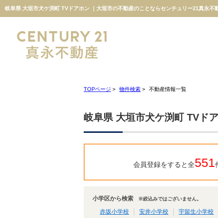
岐阜県 大垣市犬ケ渕町 TVドアホン ｜大垣市の不動産のことならセンチュリー21真永不
TOPページ
>
物件検索
>
不動産情報一覧
岐阜県 大垣市犬ケ渕町 TVド
551
会員登録をすると全
小学区から検索
※絞込みではございません。
赤坂小学校
安井小学校
宇留生小学校