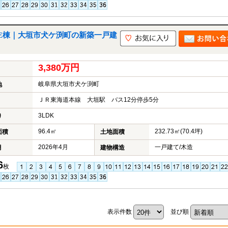
E棟｜大垣市犬ケ渕町の新築一戸建
3,380万円
岐阜県大垣市犬ケ渕町
地
ＪＲ東海道本線 大垣駅 バス12分停歩5分
3LDK
り
96.4㎡
232.73㎡(70.4坪)
面積
土地面積
2026年4月
一戸建て/木造
月
建物構造
6
枚
表示件数
並び順