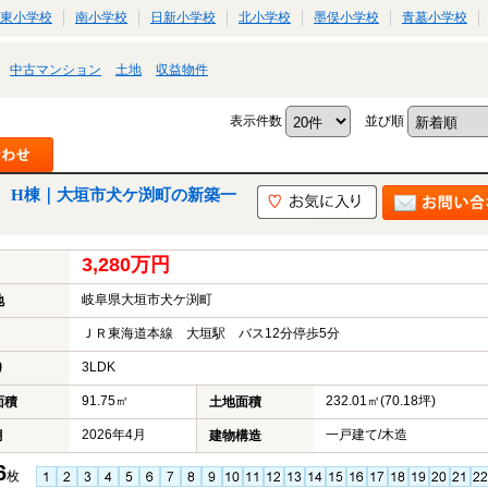
東小学校
南小学校
日新小学校
北小学校
墨俣小学校
青墓小学校
中古マンション
土地
収益物件
表示件数
並び順
 H棟｜大垣市犬ケ渕町の新築一
3,280万円
岐阜県大垣市犬ケ渕町
地
ＪＲ東海道本線 大垣駅 バス12分停歩5分
3LDK
り
91.75㎡
232.01㎡(70.18坪)
面積
土地面積
2026年4月
一戸建て/木造
月
建物構造
6
枚