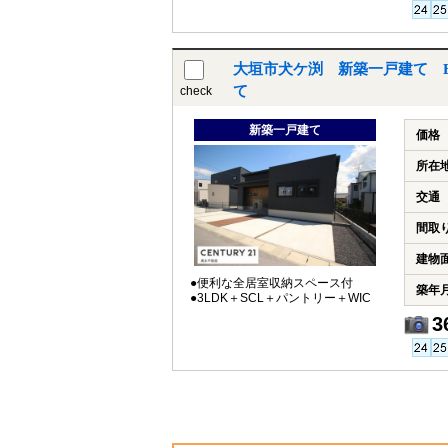
大垣市犬ケ渕 新築一戸建て 
て
check
新築一戸建て
価格
所在
交通
間取
建物
●便利な全居室収納スペース付
築年
●3LDK＋SCL＋パントリー＋WIC
3