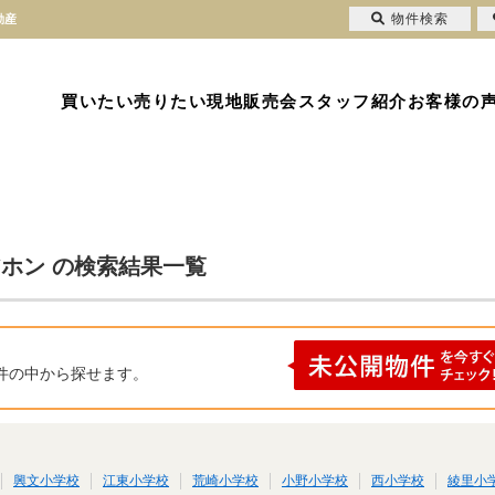
物件検索
動産
買いたい
売りたい
現地販売会
スタッフ紹介
お客様の
アホン の検索結果一覧
件の中から探せます。
興文小学校
江東小学校
荒崎小学校
小野小学校
西小学校
綾里小