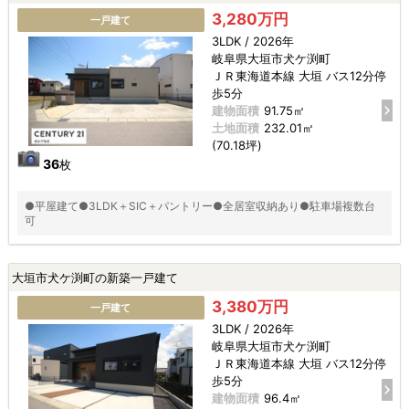
3,280万円
一戸建て
3LDK / 2026年
岐阜県大垣市犬ケ渕町
ＪＲ東海道本線 大垣 バス12分停
歩5分
建物面積
91.75㎡
土地面積
232.01㎡
(70.18坪)
36
枚
●平屋建て●3LDK＋SIC＋パントリー●全居室収納あり●駐車場複数台
可
大垣市犬ケ渕町の新築一戸建て
3,380万円
一戸建て
3LDK / 2026年
岐阜県大垣市犬ケ渕町
ＪＲ東海道本線 大垣 バス12分停
歩5分
建物面積
96.4㎡