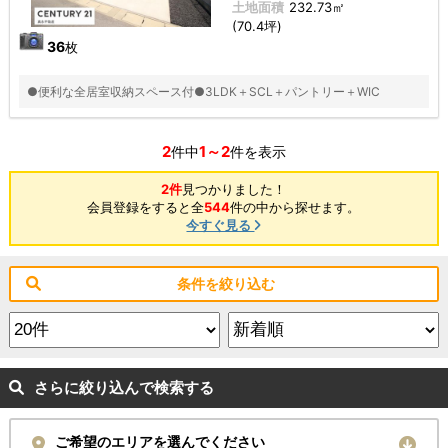
土地面積
232.73㎡
(70.4坪)
36
枚
●便利な全居室収納スペース付●3LDK＋SCL＋パントリー＋WIC
2
1～2
件中
件を表示
2件
見つかりました！
会員登録をすると全
544
件の中から探せます。
今すぐ見る
条件を絞り込む
さらに絞り込んで検索する
ご希望のエリアを選んでください