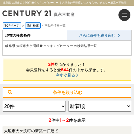
岐阜県 大垣市犬ケ渕町 IHクッキングヒーター ｜大垣市の不動産のことならセンチュリー21真永不動産
TOPページ
>
物件検索
>
不動産情報一覧
現在の検索条件
さらに条件を絞り込む
岐阜県 大垣市犬ケ渕町 IHクッキングヒーター の検索結果一覧
2件
見つかりました！
会員登録をすると全
544
件の中から探せます。
今すぐ見る
条件を絞り込む
2
1～2
件中
件を表示
大垣市犬ケ渕町の新築一戸建て