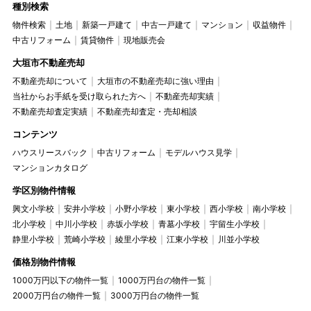
種別検索
物件検索
土地
新築一戸建て
中古一戸建て
マンション
収益物件
中古リフォーム
賃貸物件
現地販売会
大垣市不動産売却
不動産売却について
大垣市の不動産売却に強い理由
当社からお手紙を受け取られた方へ
不動産売却実績
不動産売却査定実績
不動産売却査定・売却相談
コンテンツ
ハウスリースバック
中古リフォーム
モデルハウス見学
マンションカタログ
学区別物件情報
興文小学校
安井小学校
小野小学校
東小学校
西小学校
南小学校
北小学校
中川小学校
赤坂小学校
青墓小学校
宇留生小学校
静里小学校
荒崎小学校
綾里小学校
江東小学校
川並小学校
価格別物件情報
1000万円以下の物件一覧
1000万円台の物件一覧
2000万円台の物件一覧
3000万円台の物件一覧