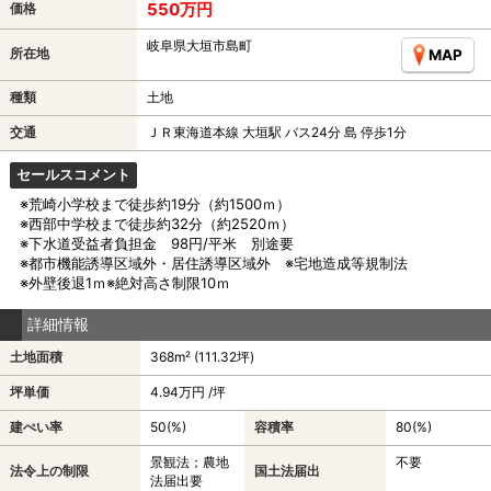
550万円
価格
岐阜県大垣市島町
所在地
MAP
種類
土地
交通
ＪＲ東海道本線 大垣駅 バス24分 島 停歩1分
セールスコメント
※荒崎小学校まで徒歩約19分（約1500ｍ）
※西部中学校まで徒歩約32分（約2520ｍ）
※下水道受益者負担金 98円/平米 別途要
※都市機能誘導区域外・居住誘導区域外 ※宅地造成等規制法
※外壁後退1ｍ※絶対高さ制限10ｍ
詳細情報
土地面積
368m² (111.32坪)
坪単価
4.94万円 /坪
建ぺい率
50(%)
容積率
80(%)
景観法；農地
不要
法令上の制限
国土法届出
法届出要