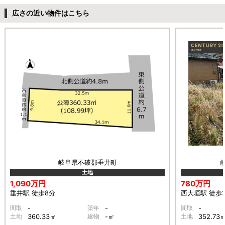
広さの近い物件はこちら
岐阜県不破郡垂井町
土地
1,090万円
780万円
垂井駅 徒歩8分
西大垣駅 徒歩
間取
-
築年
-
間取
-
土地
360.33㎡
建物
-㎡
土地
352.73