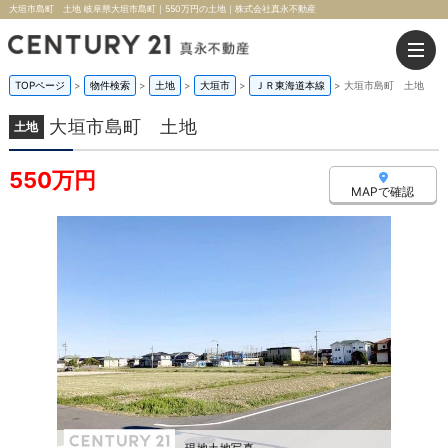
大垣市島町 土地 岐阜県大垣市島町｜550万円の土地｜株式会社真永不動産
TOPページ
>
物件検索
>
土地
>
大垣市
>
ＪＲ東海道本線
>
大垣市島町 土地
大垣市島町 土地
土地
550万円
MAPで確認