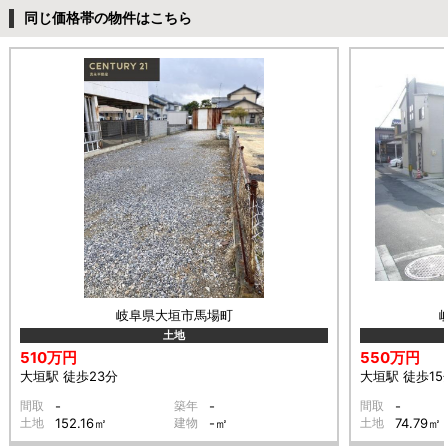
同じ価格帯の物件はこちら
岐阜県大垣市馬場町
土地
510万円
550万円
大垣駅 徒歩23分
大垣駅 徒歩15
間取
-
築年
-
間取
-
土地
152.16㎡
建物
-㎡
土地
74.79㎡