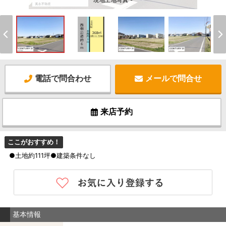
現地土地写真 -
電話で問合わせ
メールで問合せ
来店予約
ここがおすすめ！
●土地約111坪●建築条件なし
基本情報