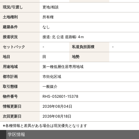
現況/引渡し
更地/相談
土地権利
所有権
建築条件
なし
接道状況
接道: 北 公道 道路幅: 4ｍ
セットバック
-
私道負担面積
-
地目
田
地勢
用途地域
第一種低層住居専用地域
都市計画
市街化区域
取引態様
一般媒介
物件番号
RHS-052601-15378
情報更新日
2026年08月04日
次回更新日
2026年08月18日
※各種情報と差異がある場合は現況優先となります
学区情報