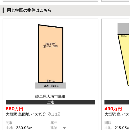
同じ学区の物件はこちら
岐阜県大垣市島町
土地
550万円
490万円
大垣駅 島団地 バス15分 停歩3分
大垣駅 島 バス
間取
-
築年
-
間取
-
土地
330.93㎡
建物
-㎡
土地
215.95