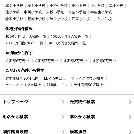
興文小学校
安井小学校
小野小学校
東小学校
西小学校
南小学校
北小学校
中川小学校
赤坂小学校
青墓小学校
宇留生小学校
静里小学校
荒崎小学校
綾里小学校
江東小学校
川並小学校
価格別物件情報
1000万円以下の物件一覧
1000万円台の物件一覧
2000万円台の物件一覧
3000万円台の物件一覧
返済額から探す
返済額6万円台
返済額7万円台
返済額8万円台
返済額9万円台
こだわり条件から探す
大垣駅徒歩20分以内
LDK15帖以上
プライスダウン物件
カースペース２台以上
対面キッチン
土地面積50坪以上
トップページ
売買物件検索
町名から検索
学区から検索
物件閲覧履歴
検索履歴