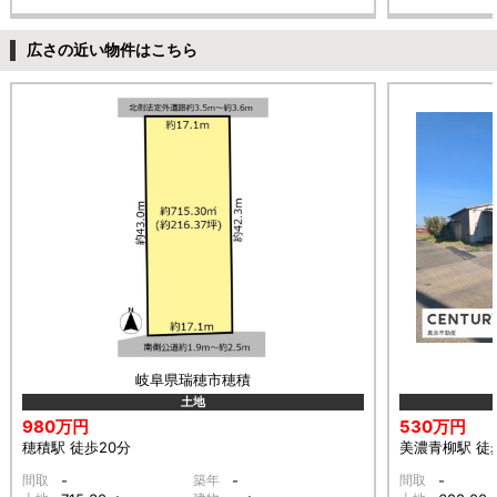
広さの近い物件はこちら
岐阜県瑞穂市穂積
土地
980万円
530万円
穂積駅 徒歩20分
美濃青柳駅 徒
間取
-
築年
-
間取
-