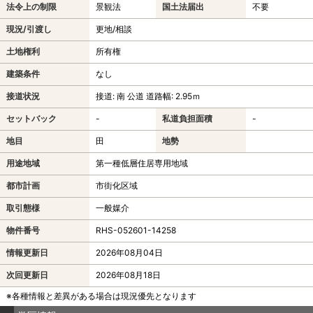
法令上の制限
景観法
国土法届出
不要
現況/引渡し
更地/相談
土地権利
所有権
建築条件
なし
接道状況
接道: 南 公道 道路幅: 2.95ｍ
セットバック
-
私道負担面積
-
地目
田
地勢
用途地域
第一種低層住居専用地域
都市計画
市街化区域
取引態様
一般媒介
物件番号
RHS-052601-14258
情報更新日
2026年08月04日
次回更新日
2026年08月18日
※各種情報と差異がある場合は現況優先となります