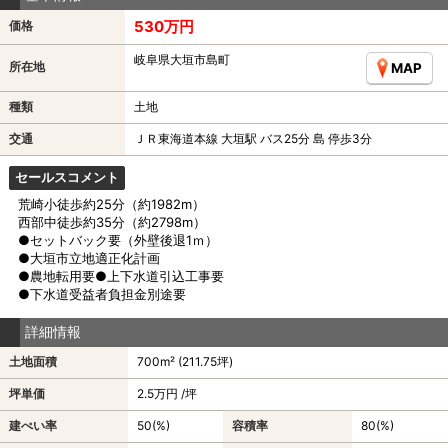
530万円
価格
岐阜県大垣市島町
所在地
MAP
種類
土地
交通
ＪＲ東海道本線 大垣駅 バス25分 島 停歩3分
セールスコメント
荒崎小徒歩約25分（約1982m）
西部中徒歩約35分（約2798m）
●セットバック要（外壁後退1ｍ）
●大垣市立地適正化計画
●農地転用要●上下水道引込工事要
●下水道受益者負担金別途要
詳細情報
土地面積
700m² (211.75坪)
坪単価
2.5万円 /坪
建ぺい率
50(%)
容積率
80(%)