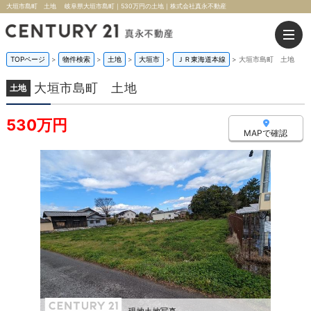
大垣市島町 土地 岐阜県大垣市島町｜530万円の土地｜株式会社真永不動産
TOPページ
>
物件検索
>
土地
>
大垣市
>
ＪＲ東海道本線
>
大垣市島町 土地
大垣市島町 土地
土地
530万円
MAPで確認