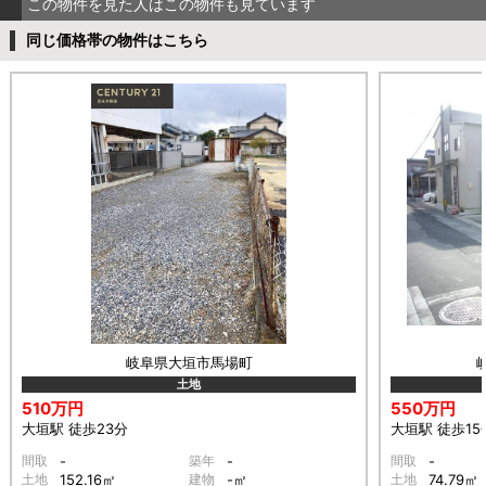
この物件を見た人はこの物件も見ています
同じ価格帯の物件はこちら
岐阜県大垣市馬場町
土地
510万円
550万円
大垣駅 徒歩23分
大垣駅 徒歩15
間取
-
築年
-
間取
-
土地
152.16㎡
建物
-㎡
土地
74.79㎡