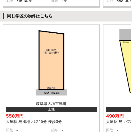
土地
715.30㎡
建物
-㎡
土地
688.00
同じ学区の物件はこちら
岐阜県大垣市島町
土地
550万円
490万円
大垣駅 島団地 バス15分 停歩3分
大垣駅 島 バス
間取
-
築年
-
間取
-