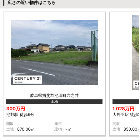
広さの近い物件はこちら
岐阜県揖斐郡池田町六之井
土地
300万円
1,028万円
池野駅 徒歩6分
大外羽駅 徒歩
間取
-
築年
-
間取
-
土地
870.00㎡
建物
-㎡
土地
850.00