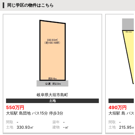
同じ学区の物件はこちら
岐阜県大垣市島町
土地
550万円
490万円
大垣駅 島団地 バス15分 停歩3分
大垣駅 島 バス
間取
-
築年
-
間取
-
土地
330.93㎡
建物
-㎡
土地
215.95