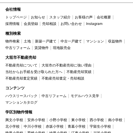
会社情報
トップページ
お知らせ
スタッフ紹介
お客様の声
会社概要
採用情報
会員登録
売却相談
お問い合わせ
Instagram
種別検索
物件検索
土地
新築一戸建て
中古一戸建て
マンション
収益物件
中古リフォーム
賃貸物件
現地販売会
大垣市不動産売却
不動産売却について
大垣市の不動産売却に強い理由
当社からお手紙を受け取られた方へ
不動産売却実績
不動産売却査定実績
不動産売却査定・売却相談
コンテンツ
ハウスリースバック
中古リフォーム
モデルハウス見学
マンションカタログ
学区別物件情報
興文小学校
安井小学校
小野小学校
東小学校
西小学校
南小学校
北小学校
中川小学校
赤坂小学校
青墓小学校
宇留生小学校
静里小学校
荒崎小学校
綾里小学校
江東小学校
川並小学校