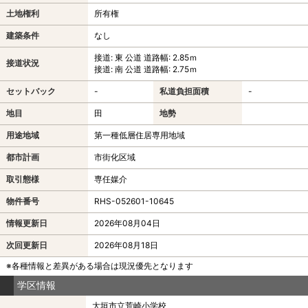
土地権利
所有権
建築条件
なし
接道: 東 公道 道路幅: 2.85ｍ
接道状況
接道: 南 公道 道路幅: 2.75ｍ
セットバック
-
私道負担面積
-
地目
田
地勢
用途地域
第一種低層住居専用地域
都市計画
市街化区域
取引態様
専任媒介
物件番号
RHS-052601-10645
情報更新日
2026年08月04日
次回更新日
2026年08月18日
※各種情報と差異がある場合は現況優先となります
学区情報
大垣市立荒崎小学校