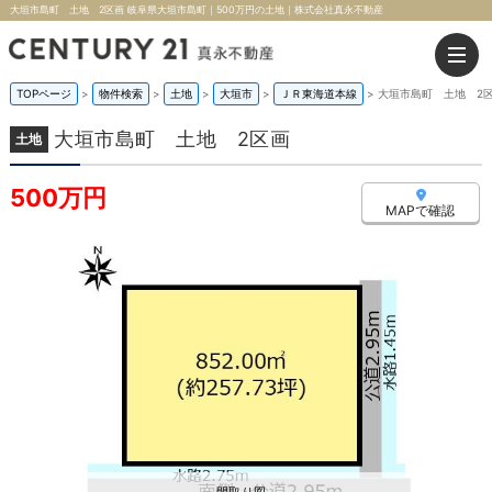
大垣市島町 土地 2区画 岐阜県大垣市島町｜500万円の土地｜株式会社真永不動産
TOPページ
>
物件検索
>
土地
>
大垣市
>
ＪＲ東海道本線
>
大垣市島町 土地 2
大垣市島町 土地 2区画
土地
500万円
MAPで確認