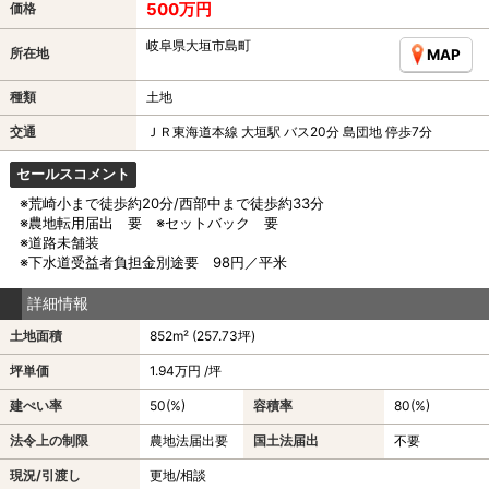
500万円
価格
岐阜県大垣市島町
所在地
MAP
種類
土地
交通
ＪＲ東海道本線 大垣駅 バス20分 島団地 停歩7分
セールスコメント
※荒崎小まで徒歩約20分/西部中まで徒歩約33分
※農地転用届出 要 ※セットバック 要
※道路未舗装
※下水道受益者負担金別途要 98円／平米
詳細情報
土地面積
852m² (257.73坪)
坪単価
1.94万円 /坪
建ぺい率
50(%)
容積率
80(%)
法令上の制限
農地法届出要
国土法届出
不要
現況/引渡し
更地/相談