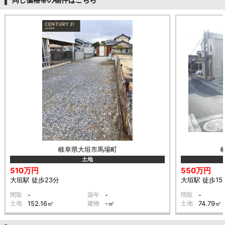
岐阜県大垣市馬場町
土地
510万円
550万円
大垣駅 徒歩23分
大垣駅 徒歩15
間取
-
築年
-
間取
-
土地
152.16㎡
建物
-㎡
土地
74.79㎡