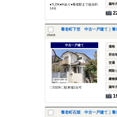
築年
●7LDK●IHあり●養老駅まで徒歩約
14分
2
養老町下笠 中古一戸建て｜養
check
中古一戸建て
価格
所在
交通
間取
建物
築年
〇5SDK〇駐車場2台可
1
養老町石畑 中古一戸建て｜養