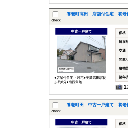
養老町高田 店舗付住宅｜養老
check
中古一戸建て
価格
所在
交通
間取
建物
築年
●店舗付住宅・居宅●美濃高田駅徒
歩約6分●南西角地
1
養老町田 中古一戸建て｜養老
check
中古一戸建て
価格