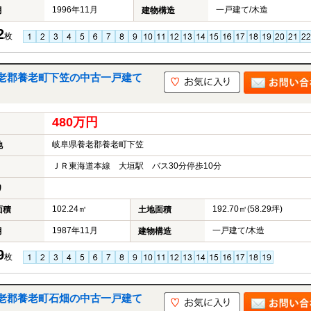
1996年11月
一戸建て/木造
月
建物構造
2
枚
老郡養老町下笠の中古一戸建て
480万円
岐阜県養老郡養老町下笠
地
ＪＲ東海道本線 大垣駅 バス30分停歩10分
り
102.24㎡
192.70㎡(58.29坪)
面積
土地面積
1987年11月
一戸建て/木造
月
建物構造
9
枚
老郡養老町石畑の中古一戸建て