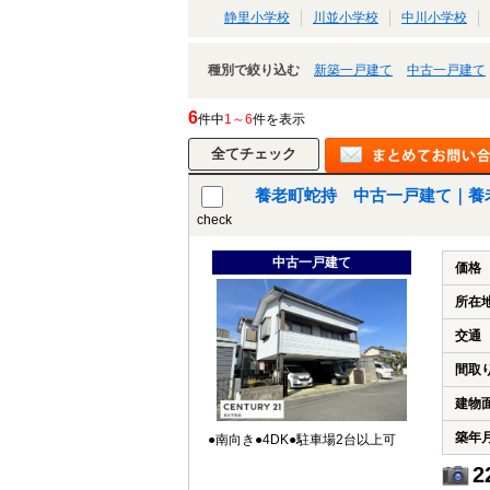
静里小学校
川並小学校
中川小学校
種別で絞り込む
新築一戸建て
中古一戸建て
6
件中
1～6
件を表示
養老町蛇持 中古一戸建て｜養
check
中古一戸建て
価格
所在
交通
間取
建物
築年
●南向き●4DK●駐車場2台以上可
2