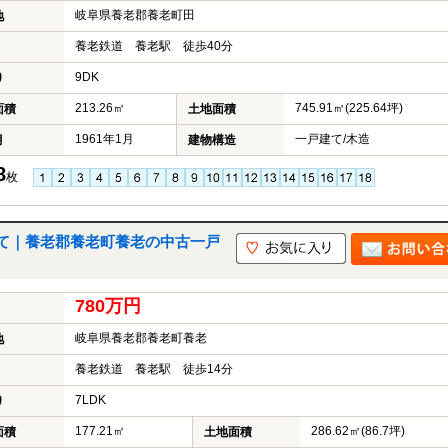
岐阜県養老郡養老町田
地
養老鉄道 養老駅 徒歩40分
9DK
り
213.26㎡
745.91㎡(225.64坪)
面積
土地面積
1961年1月
一戸建て/木造
月
建物構造
8
枚
て｜養老郡養老町養老の中古一戸
780万円
岐阜県養老郡養老町養老
地
養老鉄道 養老駅 徒歩14分
7LDK
り
177.21㎡
286.62㎡(86.7坪)
面積
土地面積