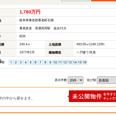
1,780万円
岐阜県養老郡養老町石畑
地
養老鉄道 美濃高田駅 徒歩21分
8DK
り
240.4㎡
493.00㎡(149.13坪)
面積
土地面積
1977年2月
一戸建て/木造
月
建物構造
6
枚
表示件数
並び順
件の中から探せます。