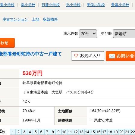
東小学校
南小学校
日新小学校
北小学校
墨俣小学校
青墓小学校
中古マンション
土地
収益物件
表示件数
並び順
老郡養老町蛇持の中古一戸建て
530万円
岐阜県養老郡養老町蛇持
地
ＪＲ東海道本線 大垣駅 バス18分停歩4分
4DK
り
79.48㎡
164.70㎡(49.82坪)
面積
土地面積
1984年1月
一戸建て/木造
月
建物構造
2
枚