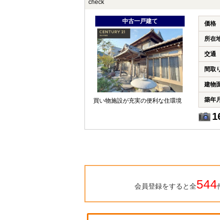
check
中古一戸建て
価格
所在
交通
間取
建物
築年
買い物施設が充実の便利な住環境
1
544
会員登録をすると全