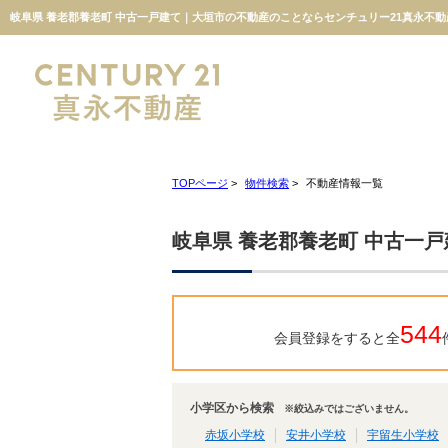
岐阜県 養老郡養老町 中古一戸建て｜大垣市の不動産のことならセンチュリー21真永不動
TOPページ
>
物件検索
>
不動産情報一覧
岐阜県 養老郡養老町 中古一
544
会員登録をすると全
小学区から検索
※絞込みではございません。
赤坂小学校
安井小学校
宇留生小学校