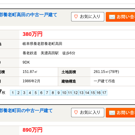
郡養老町高田の中古一戸建て
380万円
岐阜県養老郡養老町高田
地
養老鉄道 美濃高田駅 徒歩6分
9DK
り
151.87㎡
261.15㎡(79坪)
面積
土地面積
1986年2月
一戸建て/S造
月
建物構造
7
枚
郡養老町田の中古一戸建て
890万円