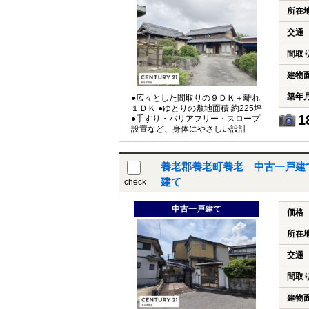
所在
交通
間取
建物
築年
●広々とした間取りの９ＤＫ＋離れ
１ＤＫ ●ゆとりの敷地面積 約225坪
1
●手すり・バリアフリー・スロープ
設置など、身体にやさしい設計
養老郡養老町養老 中古一戸建
建て
check
中古一戸建て
価格
所在
交通
間取
建物