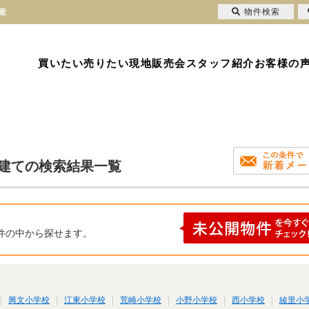
物件検索
産
買いたい
売りたい
現地販売会
スタッフ紹介
お客様の
戸建ての検索結果一覧
件の中から探せます。
興文小学校
江東小学校
荒崎小学校
小野小学校
西小学校
綾里小