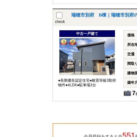
瑞穂市別府 B棟｜瑞穂市別府
check
中古一戸建て
価格
所在
交通
間取
建物
●長期優良認定住宅●耐震等級3取得
築年
物件●4LDK●駐車場3台
7
551
会員登録をすると全