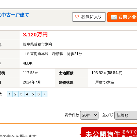
の中古一戸建て
3,120万円
岐阜県瑞穂市別府
地
ＪＲ東海道本線 穂積駅 徒歩21分
4LDK
り
117.58㎡
193.52㎡(58.54坪)
面積
土地面積
2024年7月
一戸建て/木造
月
建物構造
枚
表示件数
並び順
件の中から探せます。