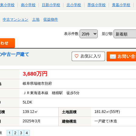
東小学校
南小学校
日新小学校
北小学校
墨俣小学校
青墓小学校
中古マンション
土地
収益物件
表示件数
並び順
の中古一戸建て
3,680万円
岐阜県瑞穂市別府
地
ＪＲ東海道本線 穂積駅 徒歩5分
5LDK
り
139.12㎡
181.82㎡(55坪)
面積
土地面積
2025年3月
一戸建て/木造
月
建物構造
枚