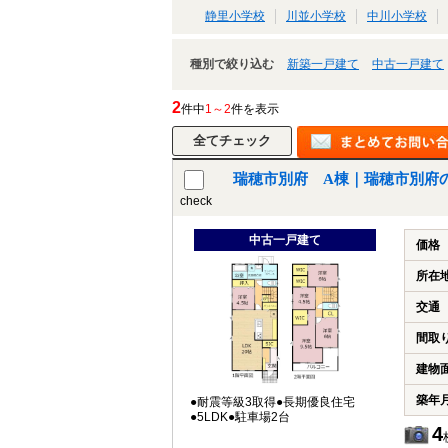
静里小学校
川並小学校
中川小学校
種別で絞り込む
新築一戸建て
中古一戸建て
2
件中
1～2
件を表示
瑞穂市別府 A棟｜瑞穂市別府
check
中古一戸建て
価格
所在
交通
間取
建物
築年
●耐震等級3取得●長期優良住宅
●5LDK●駐車場2台
4