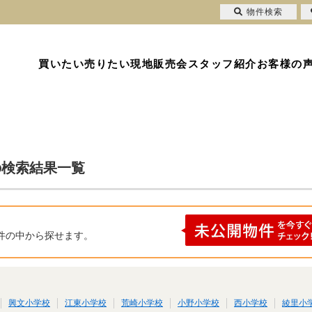
物件検索
買いたい
売りたい
現地販売会
スタッフ紹介
お客様の
の検索結果一覧
件の中から探せます。
興文小学校
江東小学校
荒崎小学校
小野小学校
西小学校
綾里小