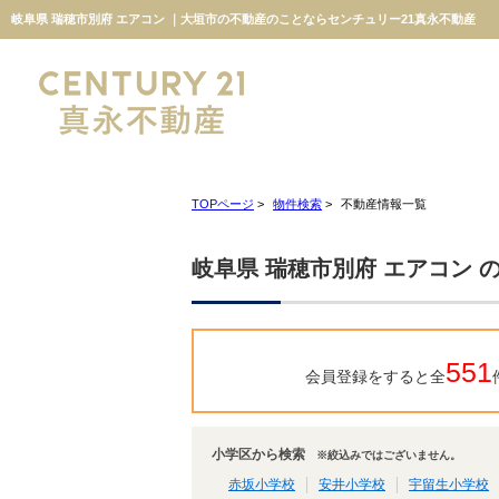
岐阜県 瑞穂市別府 エアコン ｜大垣市の不動産のことならセンチュリー21真永不動産
TOPページ
>
物件検索
>
不動産情報一覧
岐阜県 瑞穂市別府 エアコン 
551
会員登録をすると全
小学区から検索
※絞込みではございません。
赤坂小学校
安井小学校
宇留生小学校