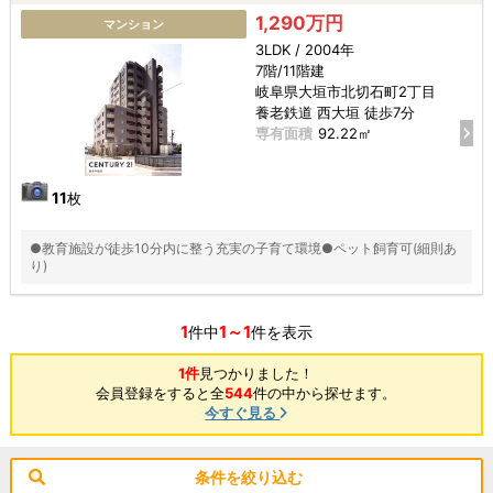
1,290万円
マンション
3LDK / 2004年
7階/11階建
岐阜県大垣市北切石町2丁目
養老鉄道 西大垣 徒歩7分
専有面積
92.22㎡
11
枚
●教育施設が徒歩10分内に整う充実の子育て環境●ペット飼育可(細則あ
り)
1
1～1
件中
件を表示
1件
見つかりました！
会員登録をすると全
544
件の中から探せます。
今すぐ見る
条件を絞り込む