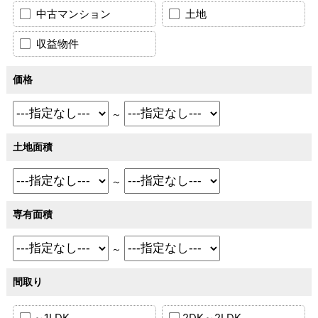
中古マンション
土地
収益物件
価格
～
土地面積
～
専有面積
～
間取り
～1LDK
2DK～2LDK