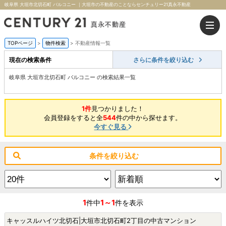
岐阜県 大垣市北切石町 バルコニー ｜大垣市の不動産のことならセンチュリー21真永不動産
TOPページ
>
物件検索
>
不動産情報一覧
現在の検索条件
さらに条件を絞り込む
岐阜県 大垣市北切石町 バルコニー の検索結果一覧
1件
見つかりました！
会員登録をすると全
544
件の中から探せます。
今すぐ見る
条件を絞り込む
1
1～1
件中
件を表示
キャッスルハイツ北切石|大垣市北切石町2丁目の中古マンション