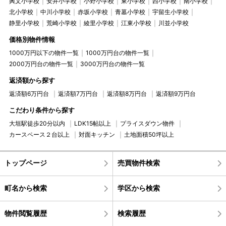
興文小学校
安井小学校
小野小学校
東小学校
西小学校
南小学校
北小学校
中川小学校
赤坂小学校
青墓小学校
宇留生小学校
静里小学校
荒崎小学校
綾里小学校
江東小学校
川並小学校
価格別物件情報
1000万円以下の物件一覧
1000万円台の物件一覧
2000万円台の物件一覧
3000万円台の物件一覧
返済額から探す
返済額6万円台
返済額7万円台
返済額8万円台
返済額9万円台
こだわり条件から探す
大垣駅徒歩20分以内
LDK15帖以上
プライスダウン物件
カースペース２台以上
対面キッチン
土地面積50坪以上
トップページ
売買物件検索
町名から検索
学区から検索
物件閲覧履歴
検索履歴