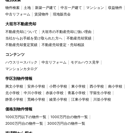
物件検索
土地
新築一戸建て
中古一戸建て
マンション
収益物件
中古リフォーム
賃貸物件
現地販売会
大垣市不動産売却
不動産売却について
大垣市の不動産売却に強い理由
当社からお手紙を受け取られた方へ
不動産売却実績
不動産売却査定実績
不動産売却査定・売却相談
コンテンツ
ハウスリースバック
中古リフォーム
モデルハウス見学
マンションカタログ
学区別物件情報
興文小学校
安井小学校
小野小学校
東小学校
西小学校
南小学校
北小学校
中川小学校
赤坂小学校
青墓小学校
宇留生小学校
静里小学校
荒崎小学校
綾里小学校
江東小学校
川並小学校
価格別物件情報
1000万円以下の物件一覧
1000万円台の物件一覧
2000万円台の物件一覧
3000万円台の物件一覧