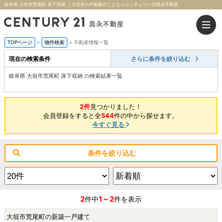
岐阜県 大垣市荒尾町 床下収納 ｜大垣市の不動産のことならセンチュリー21真永不動産
TOPページ
>
物件検索
>
不動産情報一覧
現在の検索条件
さらに条件を絞り込む
岐阜県 大垣市荒尾町 床下収納 の検索結果一覧
2件
見つかりました！
会員登録をすると全
544
件の中から探せます。
今すぐ見る
条件を絞り込む
2
1～2
件中
件を表示
大垣市荒尾町の新築一戸建て