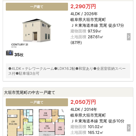
2,290万円
一戸建て
4LDK / 2026年
岐阜県大垣市荒尾町
ＪＲ東海道本線 荒尾 徒歩17分
建物面積
97.59㎡
土地面積
287.61㎡
(87坪)
35
枚
●4LDK＋テレワークルーム●LDK16.2帖●和室あり●全居室収納スペー
ス付●駐車場3台可
大垣市荒尾町の中古一戸建て
2,050万円
一戸建て
4LDK / 2014年
岐阜県大垣市荒尾町
ＪＲ東海道本線 荒尾 徒歩10分
建物面積
101.02㎡
土地面積
165.12㎡