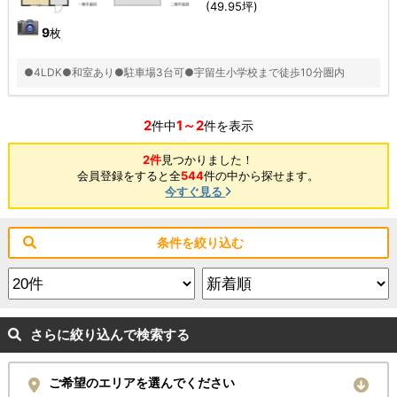
(49.95坪)
9
枚
●4LDK●和室あり●駐車場3台可●宇留生小学校まで徒歩10分圏内
2
1～2
件中
件を表示
2件
見つかりました！
会員登録をすると全
544
件の中から探せます。
今すぐ見る
条件を絞り込む
さらに絞り込んで検索する
ご希望のエリアを選んでください