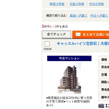
静里小学校
川並小学校
中川小学校
種別で絞り込む
新築一戸建て
中古一戸建て
1
件中
1～1
件を表示
キャッスルハイツ北切石｜大垣
check
中古マンション
価格
所在
交通
間取
専有
築年
●教育施設が徒歩10分内に整う充実
の子育て環境●ペット飼育可(細則
1
あり)