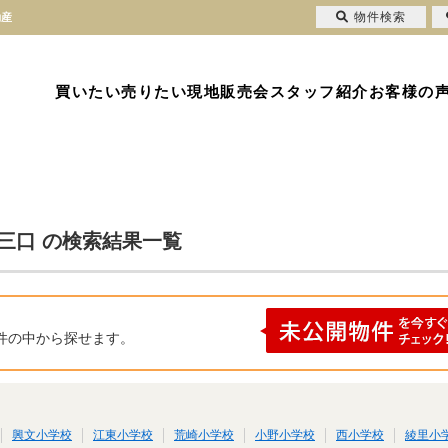
物件検索
動産
買いたい
売りたい
現地販売会
スタッフ紹介
お客様の
三口 の検索結果一覧
件の中から探せます。
興文小学校
江東小学校
荒崎小学校
小野小学校
西小学校
綾里小