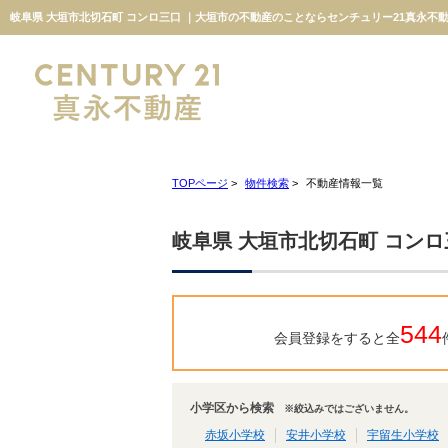
岐阜県 大垣市北切石町 コンロ三口 ｜大垣市の不動産のことならセンチュリー21真永不
TOPページ
>
物件検索
>
不動産情報一覧
岐阜県 大垣市北切石町 コンロ
544
会員登録をすると全
小学区から検索
※絞込みではございません。
赤坂小学校
安井小学校
宇留生小学校