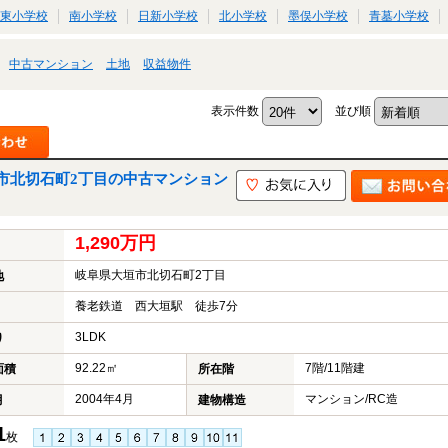
東小学校
南小学校
日新小学校
北小学校
墨俣小学校
青墓小学校
中古マンション
土地
収益物件
表示件数
並び順
市北切石町2丁目の中古マンション
1,290万円
岐阜県大垣市北切石町2丁目
地
養老鉄道 西大垣駅 徒歩7分
3LDK
り
92.22㎡
7階/11階建
面積
所在階
2004年4月
マンション/RC造
月
建物構造
1
枚