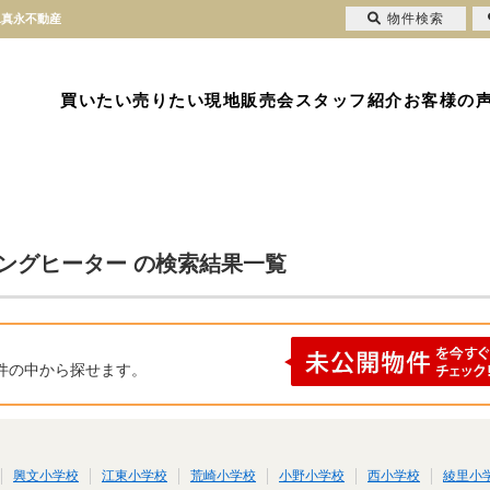
物件検索
1真永不動産
買いたい
売りたい
現地販売会
スタッフ紹介
お客様の
キングヒーター の検索結果一覧
件の中から探せます。
興文小学校
江東小学校
荒崎小学校
小野小学校
西小学校
綾里小