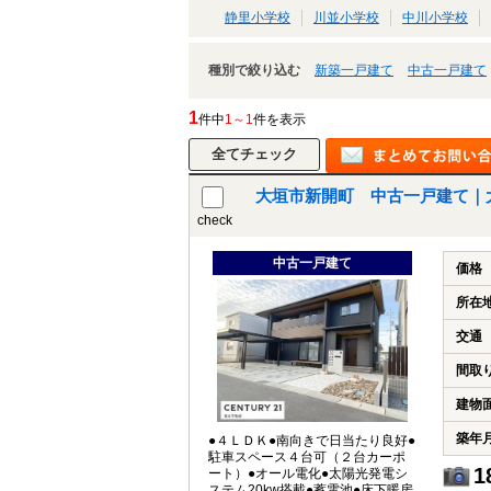
静里小学校
川並小学校
中川小学校
種別で絞り込む
新築一戸建て
中古一戸建て
1
件中
1～1
件を表示
大垣市新開町 中古一戸建て｜
check
中古一戸建て
価格
所在
交通
間取
建物
築年
●４ＬＤＫ●南向きで日当たり良好●
駐車スペース４台可（２台カーポ
1
ート）●オール電化●太陽光発電シ
ステム20kw搭載●蓄電池●床下暖房