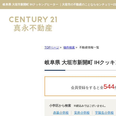
岐阜県 大垣市新開町 IHクッキングヒーター ｜大垣市の不動産のことならセンチュリー2
TOPページ
>
物件検索
>
不動産情報一覧
岐阜県 大垣市新開町 IHクッ
544
会員登録をすると全
小学区から検索
※絞込みではございません。
赤坂小学校
安井小学校
宇留生小学校