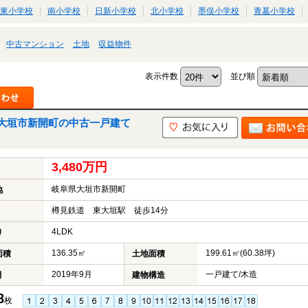
東小学校
南小学校
日新小学校
北小学校
墨俣小学校
青墓小学校
中古マンション
土地
収益物件
表示件数
並び順
大垣市新開町の中古一戸建て
3,480万円
岐阜県大垣市新開町
地
樽見鉄道 東大垣駅 徒歩14分
4LDK
り
136.35㎡
199.61㎡(60.38坪)
面積
土地面積
2019年9月
一戸建て/木造
月
建物構造
8
枚