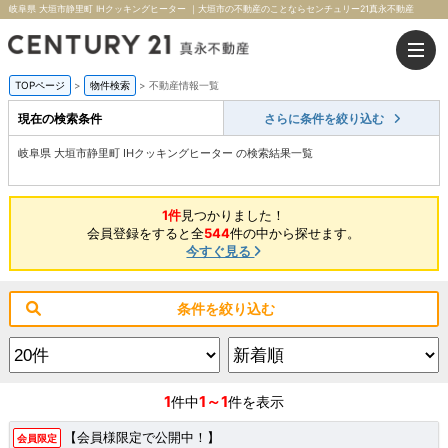
岐阜県 大垣市静里町 IHクッキングヒーター ｜大垣市の不動産のことならセンチュリー21真永不動産
TOPページ
>
物件検索
>
不動産情報一覧
現在の検索条件
さらに条件を絞り込む
岐阜県 大垣市静里町 IHクッキングヒーター の検索結果一覧
1件
見つかりました！
会員登録をすると全
544
件の中から探せます。
今すぐ見る
条件を絞り込む
1
1～1
件中
件を表示
【会員様限定で公開中！】
会員限定