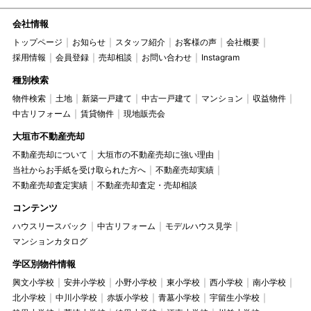
会社情報
トップページ
お知らせ
スタッフ紹介
お客様の声
会社概要
採用情報
会員登録
売却相談
お問い合わせ
Instagram
種別検索
物件検索
土地
新築一戸建て
中古一戸建て
マンション
収益物件
中古リフォーム
賃貸物件
現地販売会
大垣市不動産売却
不動産売却について
大垣市の不動産売却に強い理由
当社からお手紙を受け取られた方へ
不動産売却実績
不動産売却査定実績
不動産売却査定・売却相談
コンテンツ
ハウスリースバック
中古リフォーム
モデルハウス見学
マンションカタログ
学区別物件情報
興文小学校
安井小学校
小野小学校
東小学校
西小学校
南小学校
北小学校
中川小学校
赤坂小学校
青墓小学校
宇留生小学校