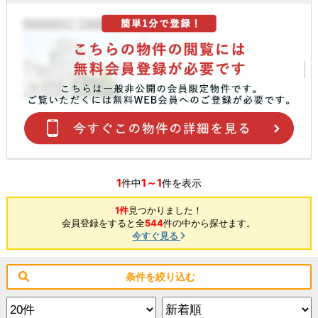
1
1～1
件中
件を表示
1件
見つかりました！
会員登録をすると全
544
件の中から探せます。
今すぐ見る
条件を絞り込む