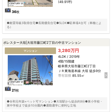
(49.91坪)
36
枚
●耐震等級3取得住宅●長期優良住宅●5LDK●駐車場4台可（車種によ
る）
ポレスター大垣|大垣市藤江町2丁目の中古マンション
3,280万円
マンション
4LDK / 2019年
4階/15階建
岐阜県大垣市藤江町2丁目
ＪＲ東海道本線 大垣 徒歩9分
専有面積
85.55㎡
21
枚
●令和元年築×ペット可マンション●大垣駅から徒歩約9分●東小学校・
東中学校まで徒歩10分圏内●通勤通学に便利な立地