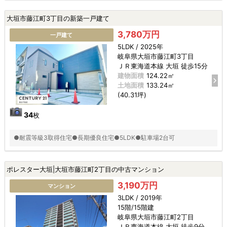
大垣市藤江町3丁目の新築一戸建て
3,780万円
一戸建て
5LDK / 2025年
岐阜県大垣市藤江町3丁目
ＪＲ東海道本線 大垣 徒歩15分
建物面積
124.22㎡
土地面積
133.24㎡
(40.31坪)
34
枚
●耐震等級3取得住宅●長期優良住宅●5LDK●駐車場2台可
ポレスター大垣|大垣市藤江町2丁目の中古マンション
3,190万円
マンション
3LDK / 2019年
15階/15階建
岐阜県大垣市藤江町2丁目
ＪＲ東海道本線 大垣 徒歩9分