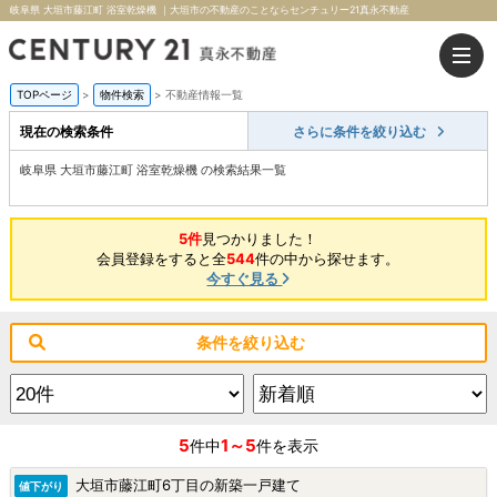
岐阜県 大垣市藤江町 浴室乾燥機 ｜大垣市の不動産のことならセンチュリー21真永不動産
TOPページ
>
物件検索
>
不動産情報一覧
現在の検索条件
さらに条件を絞り込む
岐阜県 大垣市藤江町 浴室乾燥機 の検索結果一覧
5件
見つかりました！
会員登録をすると全
544
件の中から探せます。
今すぐ見る
条件を絞り込む
5
1～5
件中
件を表示
大垣市藤江町6丁目の新築一戸建て
値下がり