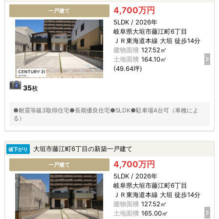
4,700万円
一戸建て
5LDK / 2026年
岐阜県大垣市藤江町6丁目
ＪＲ東海道本線 大垣 徒歩14分
建物面積
127.52㎡
土地面積
164.10㎡
(49.64坪)
35
枚
●耐震等級3取得住宅●長期優良住宅●5LDK●駐車場4台可（車種によ
る）
大垣市藤江町6丁目の新築一戸建て
値下がり
4,700万円
一戸建て
5LDK / 2026年
岐阜県大垣市藤江町6丁目
ＪＲ東海道本線 大垣 徒歩14分
建物面積
127.52㎡
土地面積
165.00㎡