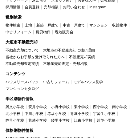
トップページ
お知らせ
スタッフ紹介
お客様の声
会社概要
採用情報
会員登録
売却相談
お問い合わせ
Instagram
種別検索
物件検索
土地
新築一戸建て
中古一戸建て
マンション
収益物件
中古リフォーム
賃貸物件
現地販売会
大垣市不動産売却
不動産売却について
大垣市の不動産売却に強い理由
当社からお手紙を受け取られた方へ
不動産売却実績
不動産売却査定実績
不動産売却査定・売却相談
コンテンツ
ハウスリースバック
中古リフォーム
モデルハウス見学
マンションカタログ
学区別物件情報
興文小学校
安井小学校
小野小学校
東小学校
西小学校
南小学校
北小学校
中川小学校
赤坂小学校
青墓小学校
宇留生小学校
静里小学校
荒崎小学校
綾里小学校
江東小学校
川並小学校
価格別物件情報