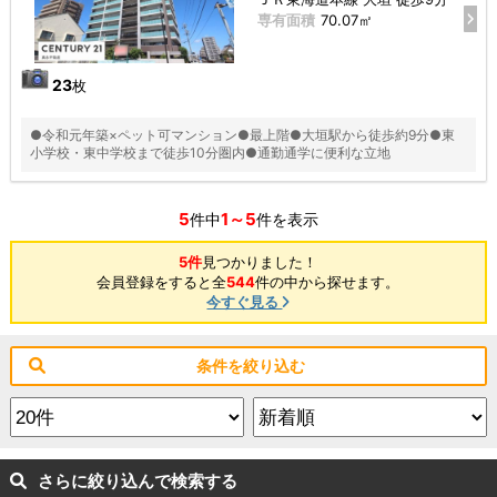
専有面積
70.07㎡
23
枚
●令和元年築×ペット可マンション●最上階●大垣駅から徒歩約9分●東
小学校・東中学校まで徒歩10分圏内●通勤通学に便利な立地
5
1～5
件中
件を表示
5件
見つかりました！
会員登録をすると全
544
件の中から探せます。
今すぐ見る
条件を絞り込む
さらに絞り込んで検索する